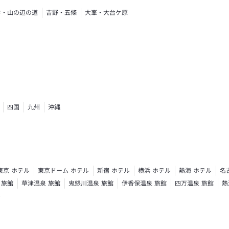
井・山の辺の道
吉野・五條
大峯・大台ケ原
四国
九州
沖縄
東京 ホテル
東京ドーム ホテル
新宿 ホテル
横浜 ホテル
熱海 ホテル
名
 旅館
草津温泉 旅館
鬼怒川温泉 旅館
伊香保温泉 旅館
四万温泉 旅館
熱
ト