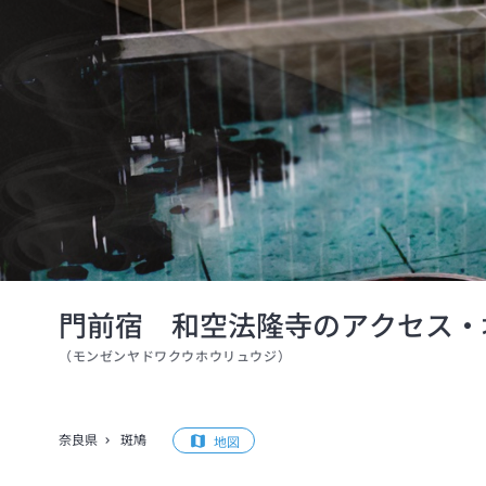
門前宿 和空法隆寺のアクセス・
（
モンゼンヤドワクウホウリュウジ
）
奈良県
斑鳩
地図