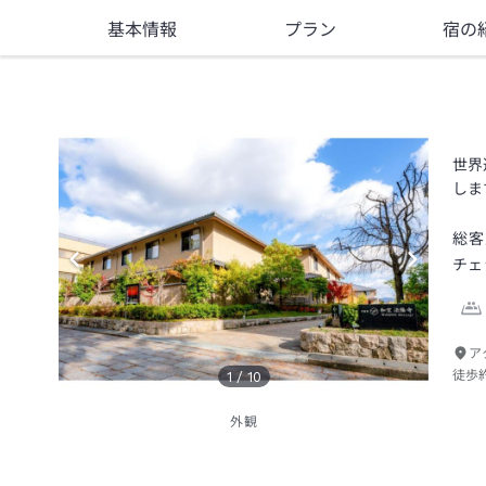
基本情報
プラン
宿の
世界
しま
総客
チェ
ア
徒歩
1
/
10
外観