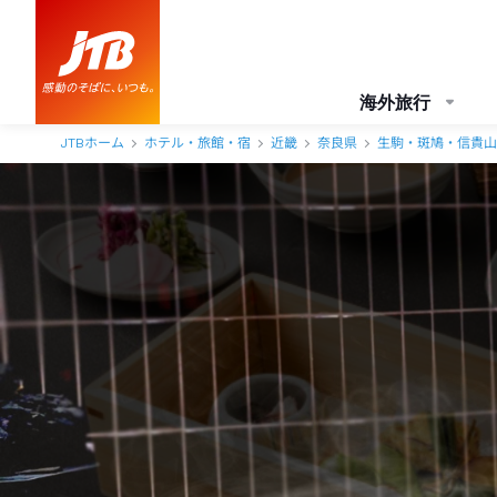
門前宿 和空法隆寺 アクセス・地図・送迎情報【JTB】＜斑鳩＞
海外旅行
JTBホーム
ホテル・旅館・宿
近畿
奈良県
生駒・斑鳩・信貴山