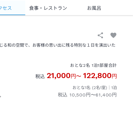
クセス
食事
・レストラン
お風呂
じる和の空間で、お客様の思い出に残る特別な１日を演出いた
おとな
2
名
1
泊
1
部屋
合計
21,000
122,800
円
〜
円
税込
おとな1名 (
2
名1室)｜
1
泊
税込
10,500円〜61,400円
→