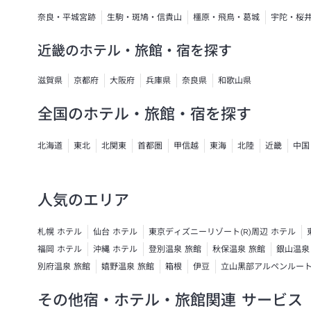
奈良・平城宮跡
生駒・斑鳩・信貴山
橿原・飛鳥・葛城
宇陀・桜
近畿のホテル・旅館・宿を探す
滋賀県
京都府
大阪府
兵庫県
奈良県
和歌山県
全国のホテル・旅館・宿を探す
北海道
東北
北関東
首都圏
甲信越
東海
北陸
近畿
中国
人気のエリア
札幌 ホテル
仙台 ホテル
東京ディズニーリゾート(R)周辺 ホテル
福岡 ホテル
沖縄 ホテル
登別温泉 旅館
秋保温泉 旅館
銀山温泉
別府温泉 旅館
嬉野温泉 旅館
箱根
伊豆
立山黒部アルペンルー
その他宿・ホテル・旅館関連 サービス