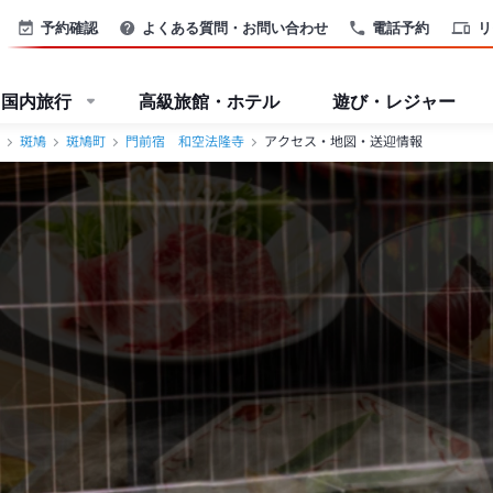
予約確認
よくある質問・お問い合わせ
電話予約
リ
国内旅行
高級旅館・ホテル
遊び・レジャー
斑鳩
斑鳩町
門前宿 和空法隆寺
アクセス・地図・送迎情報