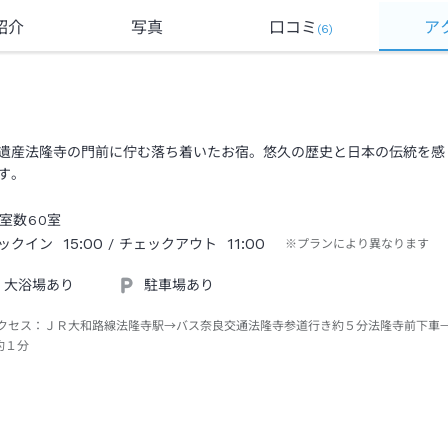
紹介
写真
口コミ
ア
(
6
)
遺産法隆寺の門前に佇む落ち着いたお宿。悠久の歴史と日本の伝統を感
す。
室数
60
室
15:00
11:00
ックイン
/ チェックアウト
※プランにより異なります
大浴場あり
駐車場あり
クセス：
ＪＲ大和路線法隆寺駅→バス奈良交通法隆寺参道行き約５分法隆寺前下車
約１分