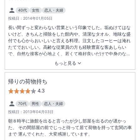
40代
女性
恋人・夫婦
投稿日：
2014年01月05日
長い間ずっと変わらない営業という印象でした。垢ぬけてはな
いけど、きちんと掃除をした館内や、清潔なタオル、地味な盛
付でも心からおいしいと言える料理。注文したコーヒーは淹れ
たてでおいしい。高齢な従業員の方も経験豊富な客あしらい
で、自然な接客が心地よく、若くて格好良いだけで中身のない
流行のホテルに比べればとても温かだった。人の教育がちゃん
もっと見る
とできている。笑顔をお辞儀が忘れられない。また行きたい。
帰りの荷物持ち
4.3
70代
男性
恋人・夫婦
投稿日：
2013年04月03日
朝８時半に旅館を出ると言ったが少し部屋を出るのが遅かっ
た、 その間部屋の前でじっと待って居て荷物を持って玄関の車
まで 運んでくれた、大変感謝しています。