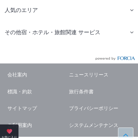
人気のエリア
札幌 ホテル
その他宿・ホテル・旅館関連 サービス
仙台 ホテル
国内旅行・国内ツアー
東京ディズニーリゾート(R)周辺 ホテル
JR・新幹線付きツアー
東京 ホテル
航空券付きツアー
東京ドーム ホテル
会社案内
ニュースリリース
現地観光・レジャーチケット
新宿 ホテル
標識・約款
旅行条件書
国内観光ガイド
横浜 ホテル
旅行・観光情報
熱海 ホテル
サイトマップ
プライバシーポリシー
名古屋 ホテル
ご利用案内
システムメンテナンス
京都 ホテル
ペー
お気に入り