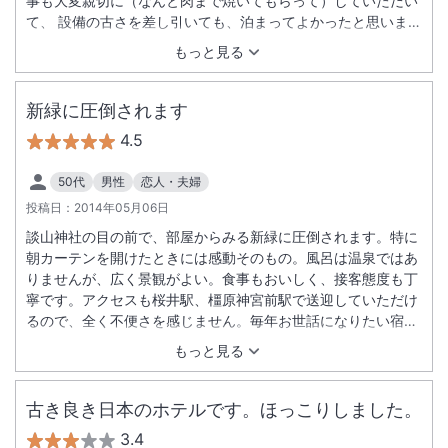
事も大変親切に（なんと肉まで焼いてもらって）していただい
て、 設備の古さを差し引いても、泊まってよかったと思いま
す。
もっと見る
新緑に圧倒されます
4.5
50代
男性
恋人・夫婦
投稿日：
2014年05月06日
談山神社の目の前で、部屋からみる新緑に圧倒されます。特に
朝カーテンを開けたときには感動そのもの。風呂は温泉ではあ
りませんが、広く景観がよい。食事もおいしく、接客態度も丁
寧です。アクセスも桜井駅、橿原神宮前駅で送迎していただけ
るので、全く不便さを感じません。毎年お世話になりたい宿で
す。
もっと見る
古き良き日本のホテルです。ほっこりしました。
3.4