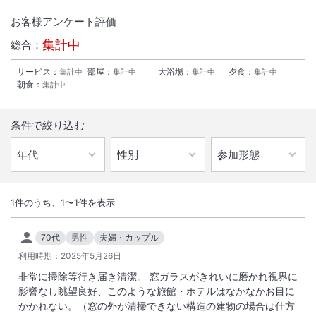
お客様アンケート評価
集計中
総合：
サービス
：
部屋
：
大浴場
：
夕食
：
集計中
集計中
集計中
集計中
朝食
：
集計中
条件で絞り込む
1
/
10
お風呂
1
件のうち、
1
〜
1
件を表示
関西の日光と呼ばれる談山神社の正面に位置し、館内各所から四季折々
70代
男性
夫婦・カップル
の談山神社境内が一望できます。名物【義経鍋】は大和名物料理百選に
利用時期：
2025年5月26日
て三期連続第一位に入賞しました。
非常に掃除等行き届き清潔。 窓ガラスがきれいに磨かれ視界に
影響なし眺望良好、このような旅館・ホテルはなかなかお目に
総客室数
42
室
IN
チェックイン
15:00
/ OUT
チェックアウト
10:00
かかれない。（窓の外が清掃できない構造の建物の場合は仕方