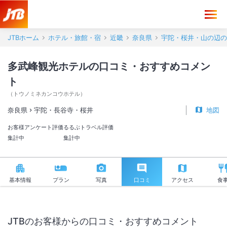
多武峰観光ホテル 口コミ・おすすめコメント＜宇陀・長谷寺・桜井＞
JTBホーム
ホテル・旅館・宿
近畿
奈良県
宇陀・桜井・山の辺の
多武峰観光ホテルの口コミ・おすすめコメン
ト
（
トウノミネカンコウホテル
）
奈良県
宇陀・長谷寺・桜井
地図
お客様アンケート評価
るるぶトラベル評価
集計中
集計中
基本情報
プラン
写真
口コミ
アクセス
食
JTBのお客様からの口コミ・おすすめコメント