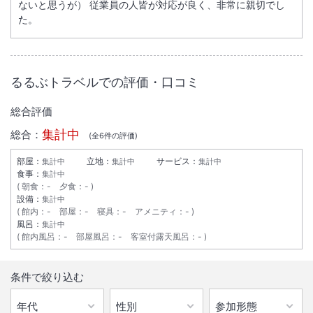
ないと思うが） 従業員の人皆が対応が良く、非常に親切でし
た。
大浴場あり
駐車場あり
サステナビリティへの取り組み
るるぶトラベルでの評価・口コミ
総合評価
集計中
総合：
(全
6
件の評価)
部屋：
立地：
サービス：
集計中
集計中
集計中
食事：
集計中
朝食
：
-
夕食
：
-
設備：
集計中
館内
：
-
部屋
：
-
寝具
：
-
アメニティ
：
-
風呂：
集計中
館内風呂
：
-
部屋風呂
：
-
客室付露天風呂
：
-
条件で絞り込む