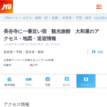
長谷寺に一番近い宿 観光旅館 大和屋 アクセス・地図・送迎情報【J
JTBホーム
ホテル・旅館・宿
近畿
奈良県
宇陀・桜井・山の辺の
長谷寺に一番近い宿 観光旅館 大和屋のア
クセス・地図・送迎情報
（
ハセデラニイチバンチカイヤド カンコウリ
）
奈良県
宇陀・長谷寺・桜井
地図
お客様アンケート評価
るるぶトラベル評価
対象外
集計中
基本情報
プラン
写真
口コミ
アクセス
アクセス情報