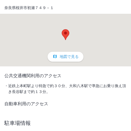
奈良県桜井市初瀬７４９－１
地図で見る
1
/
10
公共交通機関利用のアクセス
外観
近鉄上本町駅より特急で約３０分、大和八木駅で準急にお乗り換え頂
き長谷駅まで約１３分。
長谷寺に一番近く、低料金の宿。ごゆっくりおくつろぎ頂けますよう、
自動車利用のアクセス
従業員一同、心のこもったサービスをいたします。
IN
チェックイン
15:30
/ OUT
チェック
09:30
駐車場情報