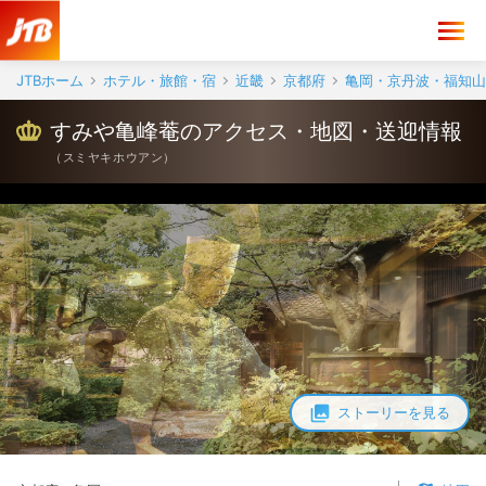
すみや亀峰菴 アクセス・地図・送迎情報【JTB】＜亀岡＞
JTBホーム
ホテル・旅館・宿
近畿
京都府
亀岡・京丹波・福知山
すみや亀峰菴のアクセス・地図・送迎情報
（
スミヤキホウアン
）
ストーリーを見る