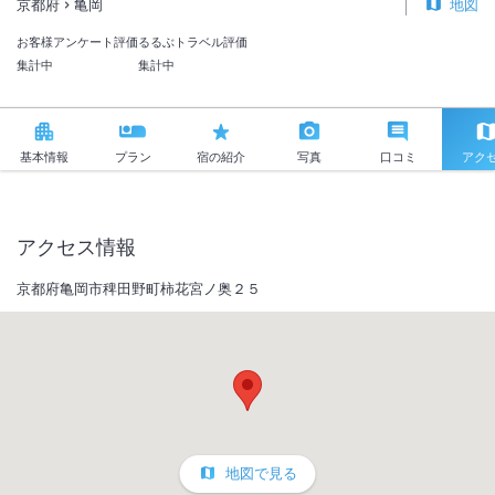
京都府
亀岡
地図
お客様アンケート評価
るるぶトラベル評価
集計中
集計中
基本情報
プラン
宿の紹介
写真
口コミ
アク
アクセス情報
京都府亀岡市稗田野町柿花宮ノ奥２５
地図で見る