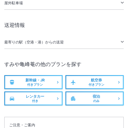
屋外駐車場
お子様連れの場合は、必ず予約時にご連絡ください。
２０２１年３月１日より全館【禁煙】となります。
送迎情報
最寄りの駅（空港・港）からの送迎
すみや亀峰菴
の他のプランを探す
新幹線・JR
航空券
付きプラン
付きプラン
レンタカー
宿泊
付き
のみ
ご注意・ご案内