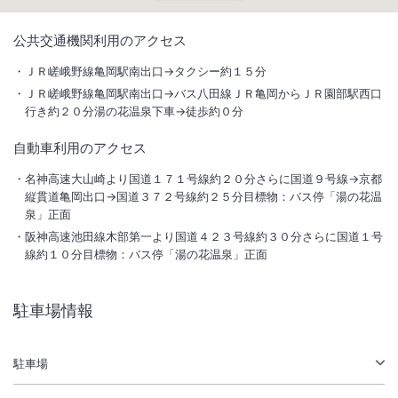
1
/
10
公共交通機関利用のアクセス
外観
ＪＲ嵯峨野線亀岡駅南出口→タクシー約１５分
ＪＲ嵯峨野線亀岡駅南出口→バス八田線ＪＲ亀岡からＪＲ園部駅西口
嵯峨嵐山より約３０分と京都観光に便利なお宿。四季折々の自然を感じ
行き約２０分湯の花温泉下車→徒歩約０分
て、暖炉のあるゆったりとしたライブラリーなどで自分流の時間をお過
自動車利用のアクセス
ごし下さい。
名神高速大山崎より国道１７１号線約２０分さらに国道９号線→京都
総客室数
27
室
IN
チェックイン
15:00
/ OUT
チェックアウト
11:00
縦貫道亀岡出口→国道３７２号線約２５分目標物：バス停「湯の花温
泉」正面
阪神高速池田線木部第一より国道４２３号線約３０分さらに国道１号
大浴場あり
露天風呂あり
線約１０分目標物：バス停「湯の花温泉」正面
温泉
駐車場あり
駐車場情報
施設からのお知らせ
ＪＲ亀岡駅及びトロッコ亀岡駅から送迎があります。予約が必要となり
駐車場
ます。
館内では携帯電話の電波が入りづらくなっております。