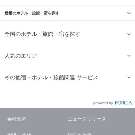
近畿のホテル・旅館・宿を探す
全国のホテル・旅館・宿を探す
人気のエリア
札幌 ホテル
その他宿・ホテル・旅館関連 サービス
仙台 ホテル
国内旅行・国内ツアー
東京ディズニーリゾート(R)周辺 ホテル
JR・新幹線付きツアー
東京 ホテル
航空券付きツアー
東京ドーム ホテル
会社案内
ニュースリリース
現地観光・レジャーチケット
新宿 ホテル