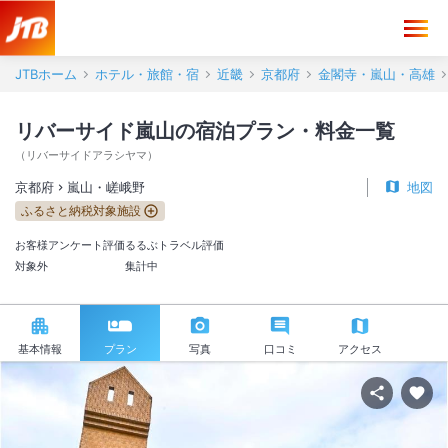
JTBホーム
ホテル・旅館・宿
近畿
京都府
金閣寺・嵐山・高雄
リバーサイド嵐山の宿泊プラン・料金一覧
（
リバーサイドアラシヤマ
）
京都府
嵐山・嵯峨野
地図
ふるさと納税対象施設
お客様アンケート評価
るるぶトラベル評価
対象外
集計中
基本情報
プラン
写真
口コミ
アクセス