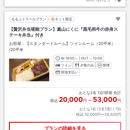
るるぶトラベルプラン
ネット限定
【贅沢弁当堪能プラン】嵐山にくに『黒毛和牛の赤身ス
テーキ弁当』付き
お部屋：
【スタンダードルーム】ツインルーム（20平米）
/
20平米
IN
チェックイン
16:00
～ | OUT
チェックアウト
～
10:00
ツイン
夕食のみ
禁煙
現地支払い
おとな
2
名
1
泊
1
部屋 合計
20,000
53,000
税込
円
〜
円
おとな1名 (
2
名1室)｜
1
泊
税込
10,000円〜26,500円
プランの詳細を見る