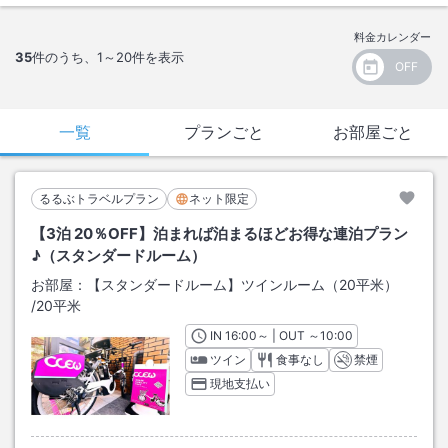
料金カレンダー
35
件のうち、
1～20
件を表示
一覧
プランごと
お部屋ごと
るるぶトラベルプラン
ネット限定
【3泊 20％OFF】泊まれば泊まるほどお得な連泊プラン
♪（スタンダードルーム）
お部屋：
【スタンダードルーム】ツインルーム（20平米）
/
20平米
IN
チェックイン
16:00
～ | OUT
チェックアウト
～
10:00
ツイン
食事なし
禁煙
現地支払い