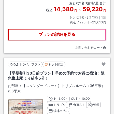
おとな
2
名
1
泊
1
部屋 合計
14,580
59,220
税込
円
〜
円
おとな1名 (
2
名1室)｜
1
泊
税込
7,290円〜29,610円
プランの詳細を見る
お問い合わせコード
るるぶトラベルプラン
ネット限定
【早期割引30日前プラン】早めの予約でお得に宿泊！阪
急嵐山駅より徒歩5分！
お部屋：
【スタンダードルーム】トリプルルーム（36平米）
/
36平米
IN
チェックイン
16:00
～ | OUT
チェックアウト
～
10:00
トリプル
食事なし
禁煙
現地支払い