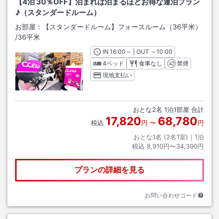
【4泊 30％OFF】泊まれば泊まるほどお得な連泊プラン
♪（スタンダードルーム）
お部屋：
【スタンダードルーム】フォースルーム（36平米）
/
36平米
IN
チェックイン
16:00
～ | OUT
チェックアウト
～
10:00
4ベッド
食事なし
禁煙
現地支払い
おとな
2
名
1
泊
1
部屋 合計
17,820
68,780
税込
円
〜
円
おとな1名 (
2
名1室)｜
1
泊
税込
8,910円〜34,390円
プランの詳細を見る
お問い合わせコード