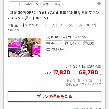
るるぶトラベルプラン
ネット限定
【3泊 20％OFF】泊まれば泊まるほどお得な連泊プラン
♪（スタンダードルーム）
お部屋：
【スタンダードルーム】フォースルーム（36平米）
/
36平米
IN
チェックイン
16:00
～ | OUT
チェックアウト
～
10:00
4ベッド
食事なし
禁煙
現地支払い
おとな
2
名
1
泊
1
部屋 合計
17,820
68,780
税込
円
〜
円
おとな1名 (
2
名1室)｜
1
泊
税込
8,910円〜34,390円
プランの詳細を見る
お問い合わせコード