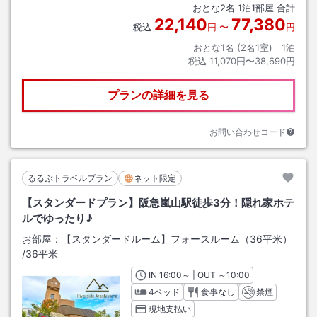
おとな
2
名
1
泊
1
部屋 合計
22,140
77,380
税込
円
〜
円
おとな1名 (
2
名1室)｜
1
泊
税込
11,070円〜38,690円
プランの詳細を見る
お問い合わせコード
るるぶトラベルプラン
ネット限定
【スタンダードプラン】阪急嵐山駅徒歩3分！隠れ家ホテ
ルでゆったり♪
お部屋：
【スタンダードルーム】フォースルーム（36平米）
/
36平米
IN
チェックイン
16:00
～ | OUT
チェックアウト
～
10:00
4ベッド
食事なし
禁煙
現地支払い