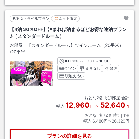
るるぶトラベルプラン
ネット限定
【4泊 30％OFF】泊まれば泊まるほどお得な連泊プラン
♪（スタンダードルーム）
お部屋：
【スタンダードルーム】ツインルーム（20平米）
/
20平米
IN
チェックイン
16:00
～ | OUT
チェックアウト
～
10:00
ツイン
食事なし
禁煙
現地支払い
おとな
2
名
1
泊
1
部屋 合計
12,960
52,640
税込
円
〜
円
おとな1名 (
2
名1室)｜
1
泊
税込
6,480円〜26,320円
プランの詳細を見る