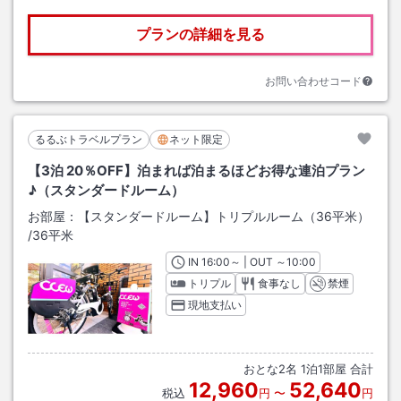
プランの詳細を見る
お問い合わせコード
るるぶトラベルプラン
ネット限定
【3泊 20％OFF】泊まれば泊まるほどお得な連泊プラン
♪（スタンダードルーム）
お部屋：
【スタンダードルーム】トリプルルーム（36平米）
/
36平米
IN
チェックイン
16:00
～ | OUT
チェックアウト
～
10:00
トリプル
食事なし
禁煙
現地支払い
おとな
2
名
1
泊
1
部屋 合計
12,960
52,640
税込
円
〜
円