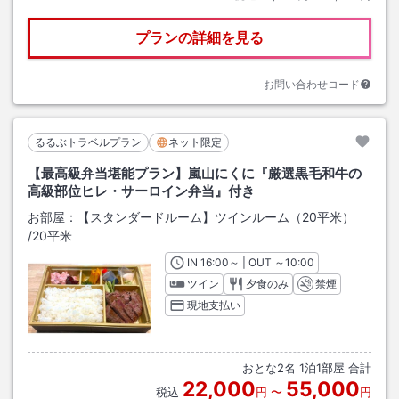
プランの詳細を見る
お問い合わせコード
るるぶトラベルプラン
ネット限定
【最高級弁当堪能プラン】嵐山にくに『厳選黒毛和牛の
高級部位ヒレ・サーロイン弁当』付き
お部屋：
【スタンダードルーム】ツインルーム（20平米）
/
20平米
IN
チェックイン
16:00
～ | OUT
チェックアウト
～
10:00
ツイン
夕食のみ
禁煙
現地支払い
おとな
2
名
1
泊
1
部屋 合計
22,000
55,000
税込
円
〜
円