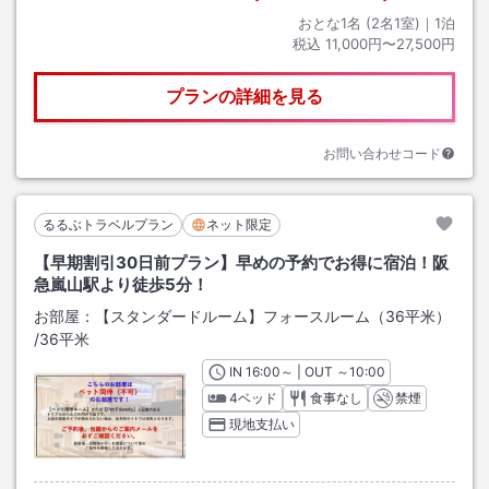
おとな1名 (
2
名1室)｜
1
泊
税込
11,000円〜27,500円
プランの詳細を見る
お問い合わせコード
るるぶトラベルプラン
ネット限定
【早期割引30日前プラン】早めの予約でお得に宿泊！阪
急嵐山駅より徒歩5分！
お部屋：
【スタンダードルーム】フォースルーム（36平米）
/
36平米
IN
チェックイン
16:00
～ | OUT
チェックアウト
～
10:00
4ベッド
食事なし
禁煙
現地支払い