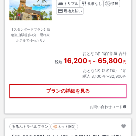
トリプル
食事なし
禁煙
現地支払い
【スタンダードプラン】阪
急嵐山駅徒歩3分！隠れ家
ホテルでゆったり♪
おとな
2
名
1
泊
1
部屋 合計
16,200
65,800
税込
円
〜
円
おとな1名 (
2
名1室)｜
1
泊
税込
8,100円〜32,900円
プランの詳細を見る
お問い合わせコード
るるぶトラベルプラン
ネット限定