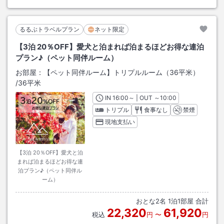
るるぶトラベルプラン
ネット限定
【3泊 20％OFF】愛犬と泊まれば泊まるほどお得な連泊
プラン♪（ペット同伴ルーム）
お部屋：
【ペット同伴ルーム】トリプルルーム（36平米）
/
36平米
IN
チェックイン
16:00
～ | OUT
チェックアウト
～
10:00
トリプル
食事なし
禁煙
現地支払い
【3泊 20％OFF】愛犬と泊
まれば泊まるほどお得な連
泊プラン♪（ペット同伴ル
ーム）
おとな
2
名
1
泊
1
部屋 合計
22,320
61,920
税込
円
〜
円