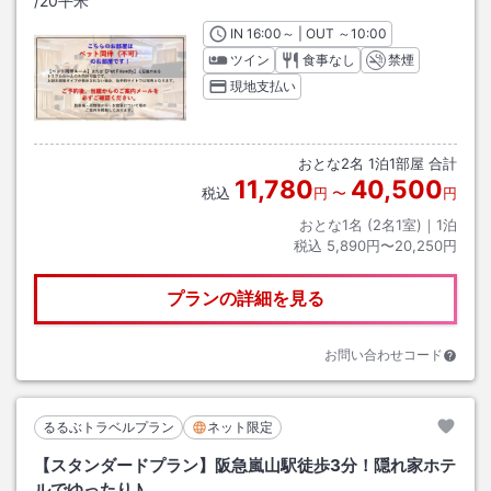
/
20平米
IN
チェックイン
16:00
～ | OUT
チェックアウト
～
10:00
ツイン
食事なし
禁煙
現地支払い
おとな
2
名
1
泊
1
部屋 合計
11,780
40,500
税込
円
〜
円
おとな1名 (
2
名1室)｜
1
泊
税込
5,890円〜20,250円
プランの詳細を見る
お問い合わせコード
るるぶトラベルプラン
ネット限定
【スタンダードプラン】阪急嵐山駅徒歩3分！隠れ家ホテ
ルでゆったり♪