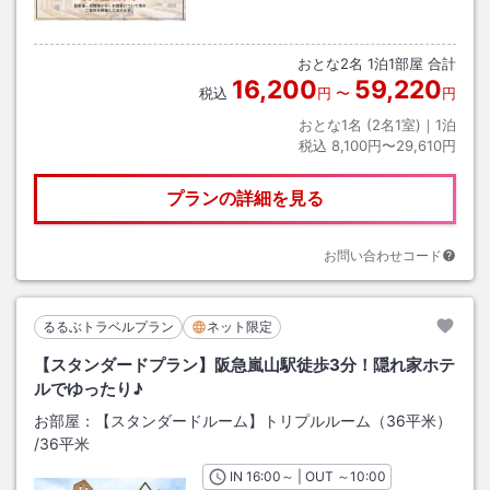
おとな
2
名
1
泊
1
部屋 合計
16,200
59,220
税込
円
〜
円
おとな1名 (
2
名1室)｜
1
泊
税込
8,100円〜29,610円
プランの詳細を見る
お問い合わせコード
るるぶトラベルプラン
ネット限定
【スタンダードプラン】阪急嵐山駅徒歩3分！隠れ家ホテ
ルでゆったり♪
お部屋：
【スタンダードルーム】トリプルルーム（36平米）
/
36平米
IN
チェックイン
16:00
～ | OUT
チェックアウト
～
10:00