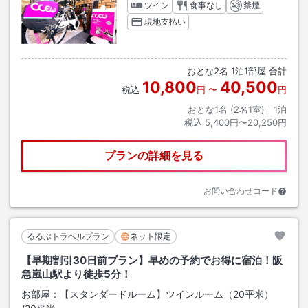
ツイン
食事なし
禁煙
現地支払い
おとな
2
名
1
泊
1
部屋 合計
10,800
40,500
税込
円
〜
円
おとな1名 (
2
名1室)｜
1
泊
税込
5,400円〜20,250円
プランの詳細を見る
お問い合わせコード
るるぶトラベルプラン
ネット限定
【早期割引30日前プラン】早めの予約でお得に宿泊！阪
急嵐山駅より徒歩5分！
お部屋：
【スタンダードルーム】ツインルーム（20平米）