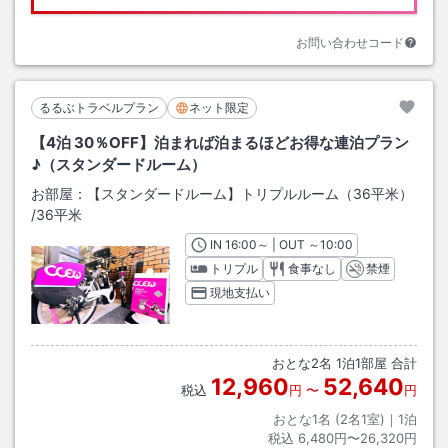
お問い合わせコード
るるぶトラベルプラン
ネット限定
【4泊 30％OFF】泊まれば泊まるほどお得な連泊プラン
♪（スタンダードルーム）
お部屋：
【スタンダードルーム】トリプルルーム（36平米）
/
36平米
IN
チェックイン
16:00
～ | OUT
チェックアウト
～
10:00
トリプル
食事なし
禁煙
現地支払い
おとな
2
名
1
泊
1
部屋 合計
12,960
52,640
税込
円
〜
円
おとな1名 (
2
名1室)｜
1
泊
税込
6,480円〜26,320円