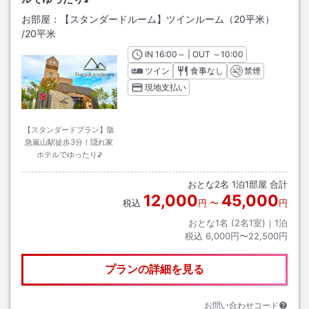
お部屋：
【スタンダードルーム】ツインルーム（20平米）
/
20平米
IN
チェックイン
16:00
～ | OUT
チェックアウト
～
10:00
ツイン
食事なし
禁煙
現地支払い
【スタンダードプラン】阪
急嵐山駅徒歩3分！隠れ家
ホテルでゆったり♪
おとな
2
名
1
泊
1
部屋 合計
12,000
45,000
税込
円
〜
円
おとな1名 (
2
名1室)｜
1
泊
税込
6,000円〜22,500円
プランの詳細を見る
お問い合わせコード