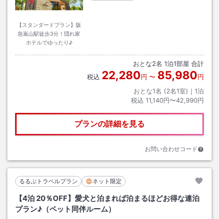
【スタンダードプラン】阪
急嵐山駅徒歩3分！隠れ家
ホテルでゆったり♪
おとな
2
名
1
泊
1
部屋 合計
22,280
85,980
税込
円
〜
円
おとな1名 (
2
名1室)｜
1
泊
税込
11,140円〜42,990円
プランの詳細を見る
お問い合わせコード
るるぶトラベルプラン
ネット限定
【4泊 20％OFF】愛犬と泊まれば泊まるほどお得な連泊
プラン♪（ペット同伴ルーム）