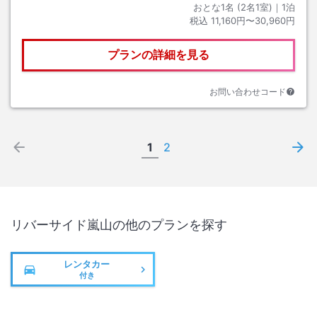
おとな1名 (
2
名1室)｜
1
泊
税込
11,160円〜30,960円
プランの詳細を見る
お問い合わせコード
1
2
リバーサイド嵐山
の他のプランを探す
レンタカー
付き