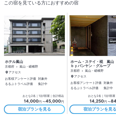
この宿を見ている方におすすめの宿
ホテル嵐山
ホーム・ステイ・椛 嵐
ｂｙバンヤン・グループ
京都府
嵐山・嵯峨野
京都府
嵐山・嵯峨野
アクセス
アクセス
お客様アンケート評価
対象外
お客様アンケート評価
対象外
るるぶトラベル評価
集計中
るるぶトラベル評価
集計中
おとな
2
名
｜
1
泊
1
部屋｜合計税込
おとな
2
名
｜
1
泊
1
部屋
14,000
45,000
14,250
84
円 〜
円
円 〜
宿泊プランを見る
宿泊プランを見