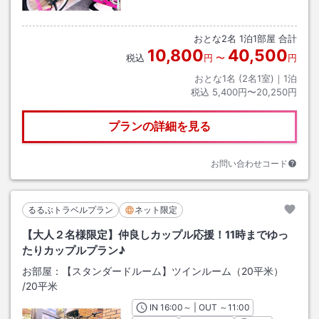
おとな
2
名
1
泊
1
部屋 合計
10,800
40,500
税込
円
〜
円
おとな1名 (
2
名1室)｜
1
泊
税込
5,400円〜20,250円
プランの詳細を見る
お問い合わせコード
るるぶトラベルプラン
ネット限定
【大人２名様限定】仲良しカップル応援！11時までゆっ
たりカップルプラン♪
お部屋：
【スタンダードルーム】ツインルーム（20平米）
/
20平米
IN
チェックイン
16:00
～ | OUT
チェックアウト
～
11:00