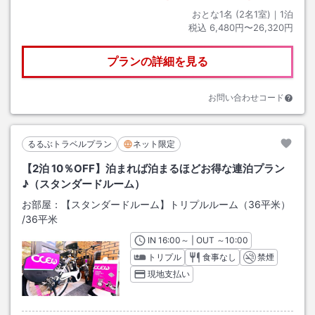
おとな1名 (
2
名1室)｜
1
泊
税込
6,480円〜26,320円
プランの詳細を見る
お問い合わせコード
るるぶトラベルプラン
ネット限定
【2泊 10％OFF】泊まれば泊まるほどお得な連泊プラン
♪（スタンダードルーム）
お部屋：
【スタンダードルーム】トリプルルーム（36平米）
/
36平米
IN
チェックイン
16:00
～ | OUT
チェックアウト
～
10:00
トリプル
食事なし
禁煙
現地支払い