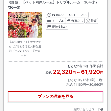
お部屋：
【ペット同伴ルーム】トリプルルーム（36平米）
/
36平米
IN
チェックイン
16:00
～ | OUT
チェックアウト
～
10:00
トリプル
食事なし
禁煙
現地支払い
【4泊 30％OFF】愛犬と泊
まれば泊まるほどお得な連
泊プラン♪（ペット同伴ル
ーム）
おとな
2
名
1
泊
1
部屋 合計
22,320
61,920
税込
円
〜
円
おとな1名 (
2
名1室)｜
1
泊
税込
11,160円〜30,960円
プランの詳細を見る
お問い合わせコード