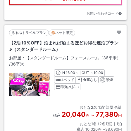
お問い合わせコード
るるぶトラベルプラン
ネット限定
【2泊 10％OFF】泊まれば泊まるほどお得な連泊プラン
♪（スタンダードルーム）
お部屋：
【スタンダードルーム】フォースルーム（36平米）
/
36平米
IN
チェックイン
16:00
～ | OUT
チェックアウト
～
10:00
4ベッド
食事なし
禁煙
現地支払い
おとな
2
名
1
泊
1
部屋 合計
20,040
77,380
税込
円
〜
円
おとな1名 (
2
名1室)｜
1
泊
税込
10,020円〜38,690円