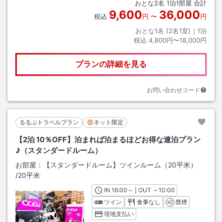
おとな
2
名
1
泊
1
部屋 合計
9,600
36,000
税込
円
〜
円
おとな1名 (
2
名1室)｜
1
泊
税込
4,800円〜18,000円
プランの詳細を見る
お問い合わせコード
るるぶトラベルプラン
ネット限定
【2泊 10％OFF】泊まれば泊まるほどお得な連泊プラン
♪（スタンダードルーム）
お部屋：
【スタンダードルーム】ツインルーム（20平米）
/
20平米
IN
チェックイン
16:00
～ | OUT
チェックアウト
～
10:00
ツイン
食事なし
禁煙
現地支払い