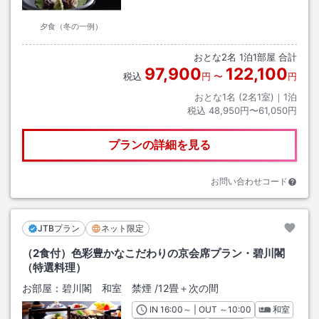
夕食（冬の一例）
おとな
2
名
1
泊
1
部屋 合計
97,900
122,100
税込
円
〜
円
おとな1名 (
2
名1室)｜
1
泊
税込
48,950円〜61,050円
プランの詳細を見る
お問い合わせコード
JTBプラン
ネット限定
（2食付）色彩豊かなこだわりの京会席プラン・碧川閣
（特選料理）
お部屋：
碧川閣 和室 禁煙
/
12畳＋次の間
IN
チェックイン
16:00
～ | OUT
チェックアウト
～
10:00
和室