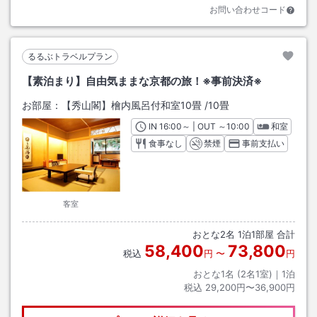
お問い合わせコード
るるぶトラベルプラン
【素泊まり】自由気ままな京都の旅！※事前決済※
お部屋：
【秀山閣】檜内風呂付和室10畳
/
10畳
IN
チェックイン
16:00
～ | OUT
チェックアウト
～
10:00
和室
食事なし
禁煙
事前支払い
客室
おとな
2
名
1
泊
1
部屋 合計
58,400
73,800
税込
円
〜
円
おとな1名 (
2
名1室)｜
1
泊
税込
29,200円〜36,900円