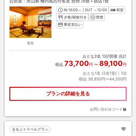
お部屋：
秀山閣 檜内風呂付客室 禁煙
/
8畳＋踏込1畳
IN
チェックイン
16:00
～ | OUT
チェックアウト
～
10:00
和室
夕食/朝食付き
禁煙
事前支払い
客室
おとな
2
名
1
泊
1
部屋 合計
73,700
89,100
税込
円
〜
円
おとな1名 (
2
名1室)｜
1
泊
税込
36,850円〜44,550円
プランの詳細を見る
お問い合わせコード
るるぶトラベルプラン