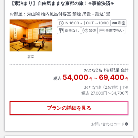
【素泊まり】自由気ままな京都の旅！※事前決済※
お部屋：
秀山閣 檜内風呂付客室 禁煙
/
8畳＋踏込1畳
IN
チェックイン
16:00
～ | OUT
チェックアウト
～
10:00
和室
食事なし
禁煙
事前支払い
客室
おとな
2
名
1
泊
1
部屋 合計
54,000
69,400
税込
円
〜
円
おとな1名 (
2
名1室)｜
1
泊
税込
27,000円〜34,700円
プランの詳細を見る
お問い合わせコード