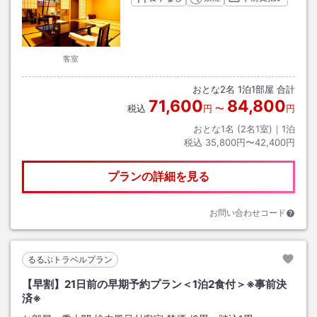
客室
おとな
2
名
1
泊
1
部屋 合計
71,600
84,800
税込
円
〜
円
おとな1名 (
2
名1室)｜
1
泊
税込
35,800円〜42,400円
プランの詳細を見る
お問い合わせコード
るるぶトラベルプラン
【早割】21日前の早期予約プラン＜1泊2食付＞※事前決
済※