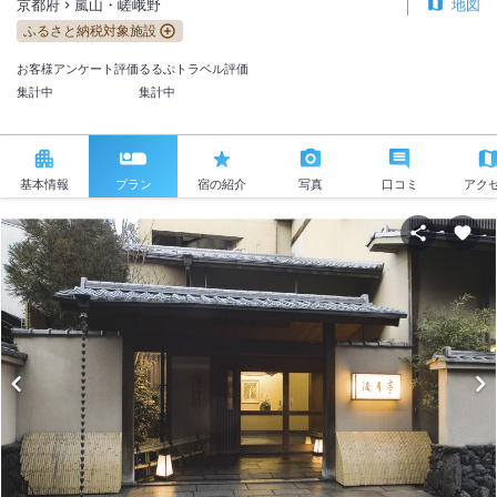
京都府
嵐山・嵯峨野
地図
ふるさと納税対象施設
お客様アンケート評価
るるぶトラベル評価
集計中
集計中
基本情報
プラン
宿の紹介
写真
口コミ
アク