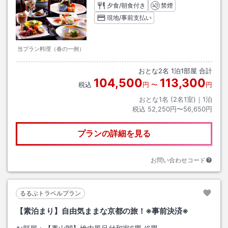
夕食/朝食付き
禁煙
現地/事前支払い
当プラン料理（春の一例）
おとな
2
名
1
泊
1
部屋 合計
104,500
113,300
税込
円
〜
円
おとな1名 (
2
名1室)｜
1
泊
税込
52,250円〜56,650円
プランの詳細を見る
お問い合わせコード
るるぶトラベルプラン
【素泊まり】自由気ままな京都の旅！※事前決済※