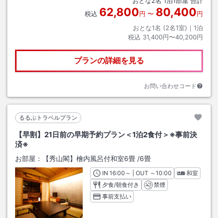
おとな
2
名
1
泊
1
部屋 合計
62,800
80,400
税込
円
〜
円
おとな1名 (
2
名1室)｜
1
泊
税込
31,400円〜40,200円
プランの詳細を見る
お問い合わせコード
るるぶトラベルプラン
【早割】21日前の早期予約プラン＜1泊2食付＞※事前決
済※
お部屋：
【秀山閣】檜内風呂付和室6畳
/
6畳
IN
チェックイン
16:00
～ | OUT
チェックアウト
～
10:00
和室
夕食/朝食付き
禁煙
事前支払い