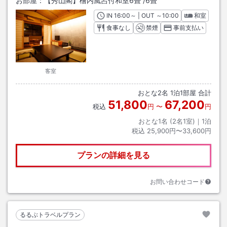
お部屋：
【秀山閣】檜内風呂付和室6畳
/
6畳
IN
チェックイン
16:00
～ | OUT
チェックアウト
～
10:00
和室
食事なし
禁煙
事前支払い
客室
おとな
2
名
1
泊
1
部屋 合計
51,800
67,200
税込
円
〜
円
おとな1名 (
2
名1室)｜
1
泊
税込
25,900円〜33,600円
プランの詳細を見る
お問い合わせコード
るるぶトラベルプラン