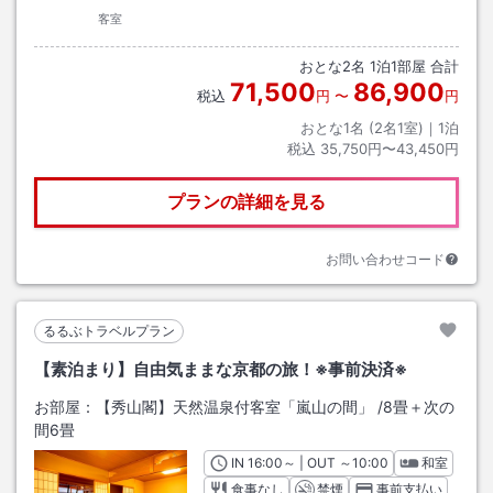
客室
おとな
2
名
1
泊
1
部屋 合計
71,500
86,900
税込
円
〜
円
おとな1名 (
2
名1室)｜
1
泊
税込
35,750円〜43,450円
プランの詳細を見る
お問い合わせコード
るるぶトラベルプラン
【素泊まり】自由気ままな京都の旅！※事前決済※
お部屋：
【秀山閣】天然温泉付客室「嵐山の間」
/
8畳＋次の
間6畳
IN
チェックイン
16:00
～ | OUT
チェックアウト
～
10:00
和室
食事なし
禁煙
事前支払い