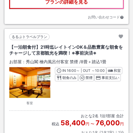
プランの詳細を見る
お問い合わせコード
るるぶトラベルプラン
【一泊朝食付】21時迄レイトインOK＆品数豊富な朝食を
チャージして京都観光を満喫！※事前決済※
お部屋：
秀山閣 檜内風呂付客室 禁煙
/
8畳＋踏込1畳
IN
チェックイン
16:00
～ | OUT
チェックアウト
～
10:00
和室
朝食のみ
禁煙
事前支払い
客室
おとな
2
名
1
泊
1
部屋 合計
58,400
76,000
税込
円
〜
円
おとな1名 (
2
名1室)｜
1
泊