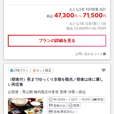
おとな
2
名
1
泊
1
部屋 合計
47,300
71,500
税込
円
〜
円
おとな1名 (
2
名1室)｜
1
泊
税込
23,650円〜35,750円
プランの詳細を見る
お問い合わせコード
JTBプラン
ネット限定
（朝食付）夜までゆっくり京都を観光／朝食は体に優し
い和定食
お部屋：
秀山閣 檜内風呂付客室 禁煙
/
8畳＋踏込
IN
チェックイン
16:00
～ | OUT
チェックアウト
～
10:00
和室
朝食のみ
禁煙
現地/事前支払い