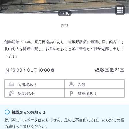
1
/
10
外観
創業明治３０年、渡月橋南詰にあり、嵯峨野散策に最適な宿。館内には
北山丸太を随所に配し、お香のかおりと琴の音色が京情緒を醸し出して
います。
総客室数
21
室
IN
チェックイン
16:00
/ OUT
チェックアウト
10:00
大浴場あり
温泉
駅徒歩5分
駐車場あり
施設からのお知らせ
碧川閣にエレベータはありません。足のご不自由な方は、あらかじめ宿
泊施設へご連絡ください。