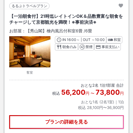
るるぶトラベルプラン
【一泊朝食付】21時迄レイトインOK＆品数豊富な朝食を
チャージして京都観光を満喫！※事前決済※
お部屋：
【秀山閣】檜内風呂付和室6畳
/
6畳
IN
チェックイン
16:00
～ | OUT
チェックアウト
～
10:00
和室
朝食のみ
禁煙
事前支払い
客室
おとな
2
名
1
泊
1
部屋 合計
56,200
73,800
税込
円
〜
円
おとな1名 (
2
名1室)｜
1
泊
税込
28,100円〜36,900円
プランの詳細を見る