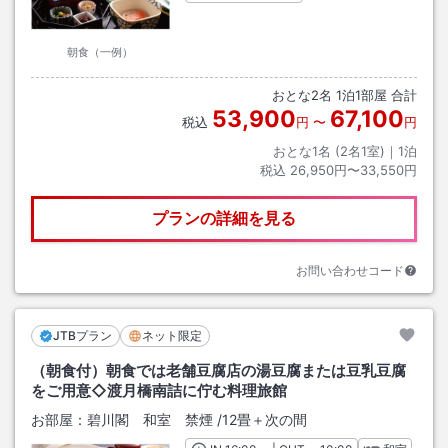
朝食（一例）
おとな
2
名
1
泊
1
部屋 合計
53,900
67,100
税込
円
〜
円
おとな1名 (
2
名1室)｜
1
泊
税込
26,950円〜33,550円
プランの詳細を見る
お問い合わせコード
JTBプラン
ネット限定
（朝食付）朝食では老舗豆腐店の湯豆腐または豆乳豆腐
をご用意◇渡月橋南詰に佇む料理旅館
お部屋：
碧川閣 和室 禁煙
/
12畳＋次の間