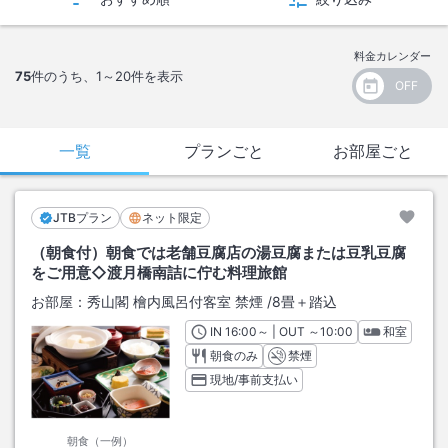
料金カレンダー
75
件のうち、
1～20
件を表示
一覧
プランごと
お部屋ごと
JTBプラン
ネット限定
（朝食付）朝食では老舗豆腐店の湯豆腐または豆乳豆腐
をご用意◇渡月橋南詰に佇む料理旅館
お部屋：
秀山閣 檜内風呂付客室 禁煙
/
8畳＋踏込
IN
チェックイン
16:00
～ | OUT
チェックアウト
～
10:00
和室
朝食のみ
禁煙
現地/事前支払い
朝食（一例）