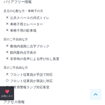
バリアフリー情報
足元の心配な方・車椅子の方
公共スペースの洋式トイレ
車椅子用エレベーター
車椅子用の駐車場
目のご不自由な方
敷地内道路に点字ブロック
館内案内点字表示
非常時の音声による呼び出し装置
耳のご不自由な方
フロント従業員が手話で対応
フロント従業員が筆談に対応
非常用警報ランプ対応客室
ペー
お気に入り
アクセス情報