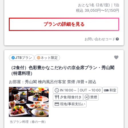
おとな1名 (
2
名1室)｜
1
泊
税込
39,050円〜51,150円
プランの詳細を見る
お問い合わせコード
JTBプラン
ネット限定
（2食付）色彩豊かなこだわりの京会席プラン・秀山閣
（特選料理）
お部屋：
秀山閣 檜内風呂付客室 禁煙
/
8畳＋踏込
IN
チェックイン
16:00
～ | OUT
チェックアウト
～
10:00
和室
夕食/朝食付き
禁煙
現地/事前支払い
当プラン料理（春の一例）