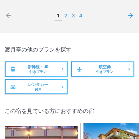
1
2
3
4
渡月亭
の他のプランを探す
新幹線・JR
航空券
付きプラン
付きプラン
レンタカー
付き
この宿を見ている方におすすめの宿