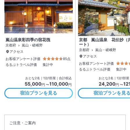
嵐山温泉彩四季の宿花筏
京都 嵐山温泉 花伝抄（
ート）
京都府
嵐山・嵯峨野
京都府
嵐山・嵯峨野
アクセス
アクセス
お客様アンケート評価
85点
お客様アンケート評価
るるぶトラベル評価
集計中
るるぶトラベル評価
集計中
おとな
2
名
｜
1
泊
1
部屋｜合計税込
おとな
2
名
｜
1
泊
1
部屋
55,000
110,000
24,200
12
円 〜
円
円 〜
宿泊プランを見る
宿泊プランを見
ご注意・ご案内