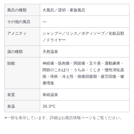
風呂の種類
大風呂／貸切・家族風呂
その他の風呂
―
アメニティ
シャンプー／リンス／ボディソープ／化粧品類
／ドライヤー
湯の種類
天然温泉
効能
神経痛・筋肉痛・関節痛・五十肩・運動麻痺・
関節のこわばり・うちみ・くじき・慢性消化器
病・痔疾・冷え性・病後回復期・疲労回復・健
康増進
泉質
単純温泉
泉温
35.3℃
※一部を表示しています。詳細はお風呂情報ページをご覧ください。