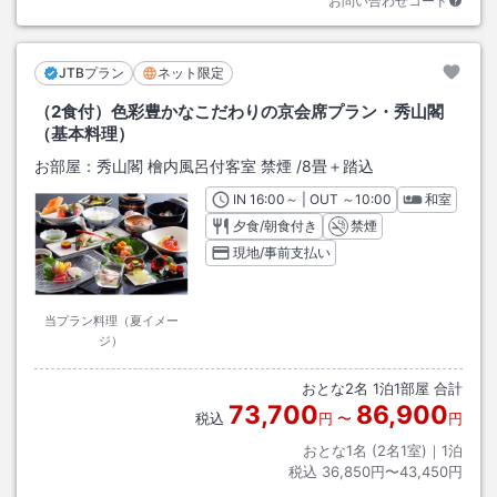
お問い合わせコード
JTBプラン
ネット限定
（2食付）色彩豊かなこだわりの京会席プラン・秀山閣
（基本料理）
お部屋：
秀山閣 檜内風呂付客室 禁煙
/
8畳＋踏込
IN
チェックイン
16:00
～ | OUT
チェックアウト
～
10:00
和室
夕食/朝食付き
禁煙
現地/事前支払い
当プラン料理（夏イメー
ジ）
おとな
2
名
1
泊
1
部屋 合計
73,700
86,900
税込
円
〜
円
おとな1名 (
2
名1室)｜
1
泊
税込
36,850円〜43,450円