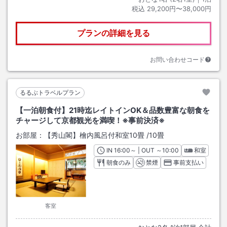
税込
29,200円〜38,000円
プランの詳細を見る
お問い合わせコード
るるぶトラベルプラン
【一泊朝食付】21時迄レイトインOK＆品数豊富な朝食を
チャージして京都観光を満喫！※事前決済※
お部屋：
【秀山閣】檜内風呂付和室10畳
/
10畳
IN
チェックイン
16:00
～ | OUT
チェックアウト
～
10:00
和室
朝食のみ
禁煙
事前支払い
客室