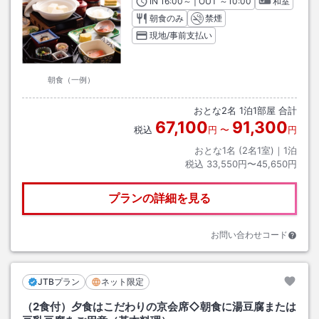
IN
チェックイン
16:00
～ | OUT
チェックアウト
～
10:00
和室
朝食のみ
禁煙
現地/事前支払い
朝食（一例）
おとな
2
名
1
泊
1
部屋 合計
67,100
91,300
税込
円
〜
円
おとな1名 (
2
名1室)｜
1
泊
税込
33,550円〜45,650円
プランの詳細を見る
お問い合わせコード
JTBプラン
ネット限定
（2食付）夕食はこだわりの京会席◇朝食に湯豆腐または