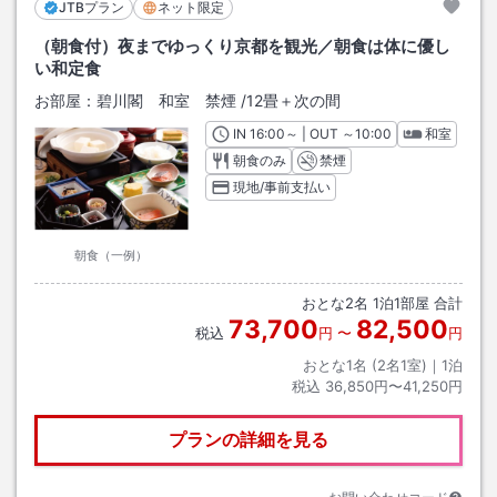
JTBプラン
ネット限定
（朝食付）夜までゆっくり京都を観光／朝食は体に優し
い和定食
お部屋：
碧川閣 和室 禁煙
/
12畳＋次の間
IN
チェックイン
16:00
～ | OUT
チェックアウト
～
10:00
和室
朝食のみ
禁煙
現地/事前支払い
朝食（一例）
おとな
2
名
1
泊
1
部屋 合計
73,700
82,500
税込
円
〜
円
おとな1名 (
2
名1室)｜
1
泊
税込
36,850円〜41,250円
プランの詳細を見る