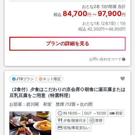
おとな
2
名
1
泊
1
部屋 合計
84,700
97,900
税込
円
〜
円
おとな1名 (
2
名1室)｜
1
泊
税込
42,350円〜48,950円
プランの詳細を見る
お問い合わせコード
JTBプラン
ネット限定
（2食付）夕食はこだわりの京会席◇朝食に湯豆腐または
豆乳豆腐をご用意（特選料理）
お部屋：
碧川閣 和室 禁煙
/
12畳＋次の間
IN
チェックイン
16:00
～ | OUT
チェックアウト
～
10:00
和室
夕食/朝食付き
禁煙
現地/事前支払い