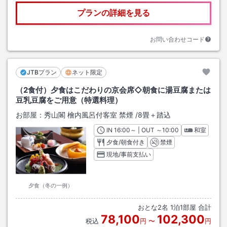
プランの詳細を見る
お問い合わせコード
JTBプラン
ネット限定
（2食付）夕食はこだわりの京会席◇朝食に湯豆腐または
豆乳豆腐をご用意（特選料理）
お部屋：
秀山閣 檜内風呂付客室 禁煙
/
8畳＋踏込
IN
チェックイン
16:00
～ | OUT
チェックアウト
～
10:00
和室
夕食/朝食付き
禁煙
現地/事前支払い
夕食（冬の一例）
おとな
2
名
1
泊
1
部屋 合計
78,100
102,300
税込
円
〜
円