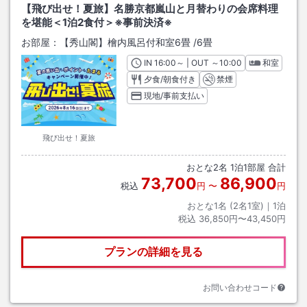
【飛び出せ！夏旅】名勝京都嵐山と月替わりの会席料理
を堪能＜1泊2食付＞※事前決済※
お部屋：
【秀山閣】檜内風呂付和室6畳
/
6畳
IN
チェックイン
16:00
～ | OUT
チェックアウト
～
10:00
和室
夕食/朝食付き
禁煙
現地/事前支払い
飛び出せ！夏旅
おとな
2
名
1
泊
1
部屋 合計
73,700
86,900
税込
円
〜
円
おとな1名 (
2
名1室)｜
1
泊
税込
36,850円〜43,450円
プランの詳細を見る
お問い合わせコード