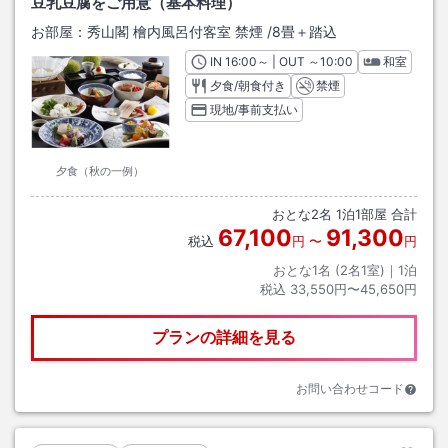
豆乳豆腐をご用意（基本料理）
お部屋：
秀山閣 檜内風呂付客室 禁煙
/
8畳＋踏込
IN
チェックイン
16:00
～ | OUT
チェックアウト
～
10:00
和室
夕食/朝食付き
禁煙
現地/事前支払い
夕食（秋の一例）
おとな
2
名
1
泊
1
部屋 合計
67,100
91,300
税込
円
〜
円
おとな1名 (
2
名1室)｜
1
泊
税込
33,550円〜45,650円
プランの詳細を見る
お問い合わせコード