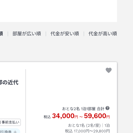
順
部屋が広い順
代金が安い順
代金が高い順
都の近代
おとな
2
名
1
泊
1
部屋 合計
34,000
59,600
税込
円
〜
円
事前支払い
おとな1名 (
2
名1室)｜
1
泊
税込
17,000円〜29,800円
観引換券