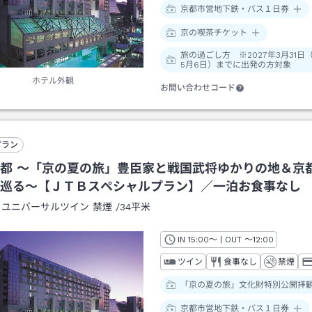
京都市営地下鉄・バス１日券
京の喫茶チケット
旅の過ごし方 ※2027年3月31日
5月6日）までに出発の方対象
ホテル外観
お問い合わせコード
プラン
都 ～「京の夏の旅」豊臣家と戦国武将ゆかりの地＆京
巡る～【ＪＴＢスペシャルプラン】／一泊お食事なし
：
ユニバーサルツイン 禁煙
/
34平米
IN
チェックイン
15:00
～ | OUT
チェックアウト
～
12:00
ツイン
食事なし
禁煙
「京の夏の旅」文化財特別公開拝
京都市営地下鉄・バス１日券