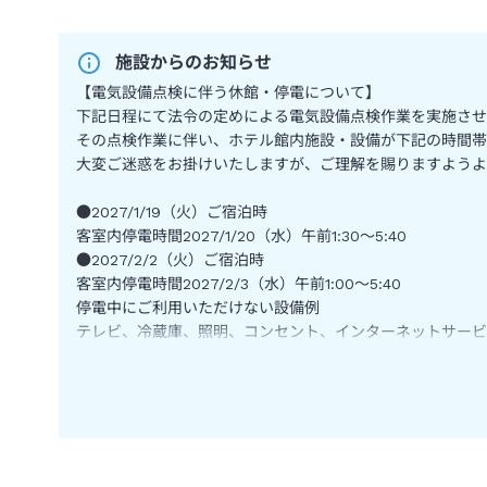
施設からのお知らせ
【電気設備点検に伴う休館・停電について】
下記日程にて法令の定めによる電気設備点検作業を実施させ
その点検作業に伴い、ホテル館内施設・設備が下記の時間帯
大変ご迷惑をお掛けいたしますが、ご理解を賜りますようよ
●2027/1/19（火）ご宿泊時
客室内停電時間2027/1/20（水）午前1:30～5:40
●2027/2/2（火）ご宿泊時
客室内停電時間2027/2/3（水）午前1:00～5:40
停電中にご利用いただけない設備例
テレビ、冷蔵庫、照明、コンセント、インターネットサービス
※作業状況により停止時間が多少前後することがございます
●未成年のお客様は、プール＆フィットネスをご利用いただ
●未就学児の添い寝は無料（寝具・食事無し）です。
●館内施設につきましては営業休止又は営業時間を変更して