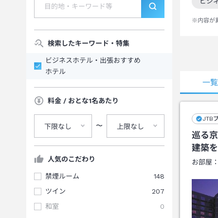
ビジ
この
※内容が
検索したキーワード・特集
ビジネスホテル・出張おすすめ
ホテル
一
料金 / おとな1名あたり
JTB
〜
下限なし
上限なし
巡る京
建築を
人気のこだわり
お部屋
禁煙ルーム
148
ツイン
207
和室
0