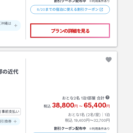
割引クーポン配布中
※利用条件あり
8/20までの宿泊に使える割引クーポン
（沖縄は
プランの詳細を見る
都の近代
おとな
2
名
1
泊
1
部屋 合計
38,800
65,400
税込
円
〜
円
事前支払い
おとな1名 (
2
名1室)｜
1
泊
税込
19,400円〜32,700円
観引換券
割引クーポン配布中
※利用条件あり