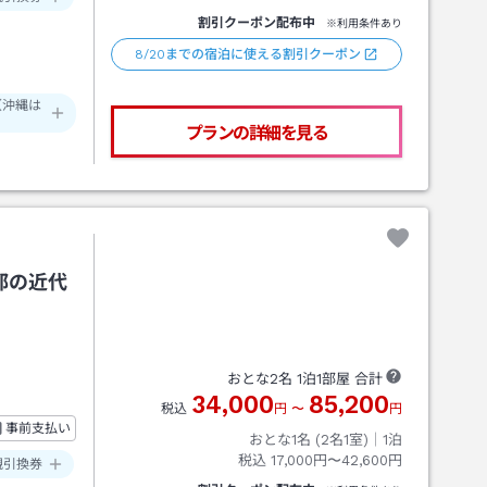
割引クーポン配布中
※利用条件あり
8/20までの宿泊に使える割引クーポン
（沖縄は
プランの詳細を見る
都の近代
おとな
2
名
1
泊
1
部屋 合計
34,000
85,200
税込
円
〜
円
事前支払い
おとな1名 (
2
名1室)｜
1
泊
税込
17,000円〜42,600円
観引換券