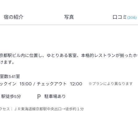
宿の紹介
写真
口コミ
(
308
)
京都駅ビル内に位置し、ゆとりある客室、本格的レストランが揃ったホ
けます。
室数
541
室
15:00
12:00
ックイン
/ チェックアウト
※プランにより異なります
駅徒歩5分
駐車場あり
クセス：
ＪＲ東海道線京都駅中央出口→徒歩約１分