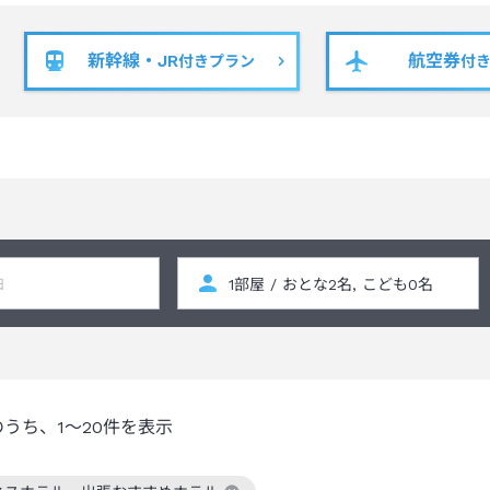
るるぶトラベル及びエース等の個人プランでのご予約は受け付けており
新幹線・JR
航空券
付きプラン
付
のうち、
1～20
件を表示