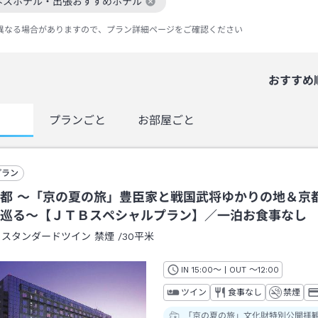
ネスホテル・出張おすすめホテル
絞り込み条件を解除
異なる場合がありますので、プラン詳細ページをご確認ください
おすすめ
覧
プランごと
お部屋ごと
プラン
都 ～「京の夏の旅」豊臣家と戦国武将ゆかりの地＆京
巡る～【ＪＴＢスペシャルプラン】／一泊お食事なし
：
スタンダードツイン 禁煙
/
30平米
IN
チェックイン
15:00
～ | OUT
チェックアウト
～
12:00
ツイン
食事なし
禁煙
「京の夏の旅」文化財特別公開拝