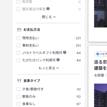
和洋室
0
露天風呂付客室
0
閉じる
お支払方法
現地支払い
221
事前支払い
251
JTBトラベルギフト利用可
84
JTB
たびたびバンク利用可
84
巡る京
建築を
もっと見る
お部屋
食事タイプ
夕食/朝食付き
42
朝食のみ
112
食事なし
97