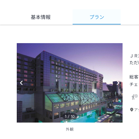
基本情報
プラン
ＪＲ
ただ
総客
チェ
ア
1
/
10
外観