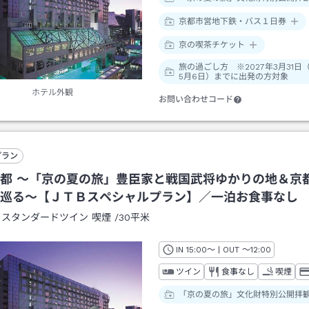
京都市営地下鉄・バス１日券
京の喫茶チケット
旅の過ごし方 ※2027年3月31日
5月6日）までに出発の方対象
ホテル外観
お問い合わせコード
プラン
都 ～「京の夏の旅」豊臣家と戦国武将ゆかりの地＆京
巡る～【ＪＴＢスペシャルプラン】／一泊お食事なし
：
スタンダードツイン 喫煙
/
30平米
IN
チェックイン
15:00
～ | OUT
チェックアウト
～
12:00
ツイン
食事なし
喫煙
「京の夏の旅」文化財特別公開拝