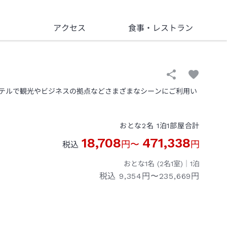
アクセス
食事
・レストラン
テルで観光やビジネスの拠点などさまざまなシーンにご利用い
おとな
2
名
1
泊
1
部屋
合計
18,708
471,338
円
〜
円
税込
おとな1名 (
2
名1室)｜
1
泊
税込
9,354円〜235,669円