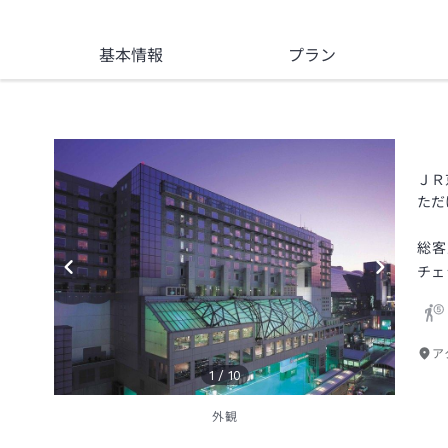
基本情報
プラン
ＪＲ
ただ
総客
チェ
ア
1
/
10
外観