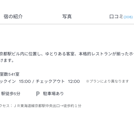
宿の紹介
写真
口コミ
(
308
)
京都駅ビル内に位置し、ゆとりある客室、本格的レストランが揃ったホ
けます。
室数
541
室
15:00
12:00
ックイン
/ チェックアウト
※プランにより異なります
駅徒歩5分
駐車場あり
クセス：
ＪＲ東海道線京都駅中央出口→徒歩約１分