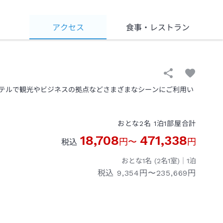
アクセス
食事
・レストラン
テルで観光やビジネスの拠点などさまざまなシーンにご利用い
おとな
2
名
1
泊
1
部屋
合計
18,708
471,338
円
〜
円
税込
おとな1名 (
2
名1室)｜
1
泊
税込
9,354円〜235,669円