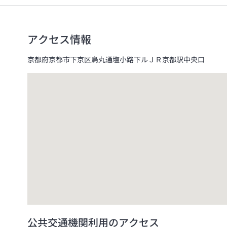
●8名以上のご予約（複数に分けた予約も含む）について、
アクセス情報
京都府京都市下京区烏丸通塩小路下ルＪＲ京都駅中央口
公共交通機関利用のアクセス