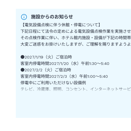
施設からのお知らせ
【電気設備点検に伴う休館・停電について】
下記日程にて法令の定めによる電気設備点検作業を実施させ
その点検作業に伴い、ホテル館内施設・設備が下記の時間帯
大変ご迷惑をお掛けいたしますが、ご理解を賜りますようよ
●2027/1/19（火）ご宿泊時
客室内停電時間2027/1/20（水）午前1:30～5:40
●2027/2/2（火）ご宿泊時
客室内停電時間2027/2/3（水）午前1:00～5:40
停電中にご利用いただけない設備例
テレビ、冷蔵庫、照明、コンセント、インターネットサービス
※作業状況により停止時間が多少前後することがございます
●未成年のお客様は、プール＆フィットネスをご利用いただ
●未就学児の添い寝は無料（寝具・食事無し）です。
●館内施設につきましては営業休止又は営業時間を変更して