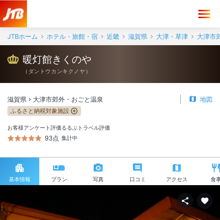
JTBホーム
ホテル・旅館・宿
近畿
滋賀県
大津・草津
大津市
暖灯館きくのや
（
ダントウカンキクノヤ
）
滋賀県
大津市郊外・おごと温泉
地図
ふるさと納税対象施設
お客様アンケート評価
るるぶトラベル評価
93点
集計中
基本情報
プラン
写真
口コミ
アクセス
食