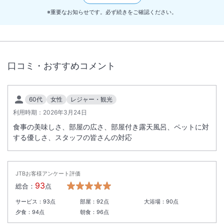
定
※重要なお知らせです。必ず続きをご確認ください。
・ドッグラン利用時は、ワンちゃんの予防接種の証明書提示をお願いし
ます
口コミ・おすすめコメント
60代
女性
レジャー・観光
利用時期：
2026年3月24日
食事の美味しさ、部屋の広さ、部屋付き露天風呂、ペットに対
する優しさ、スタッフの皆さんの対応
JTBお客様アンケート評価
93
総合：
点
サービス：
93
点
部屋：
92
点
大浴場：
90
点
夕食：
94
点
朝食：
96
点