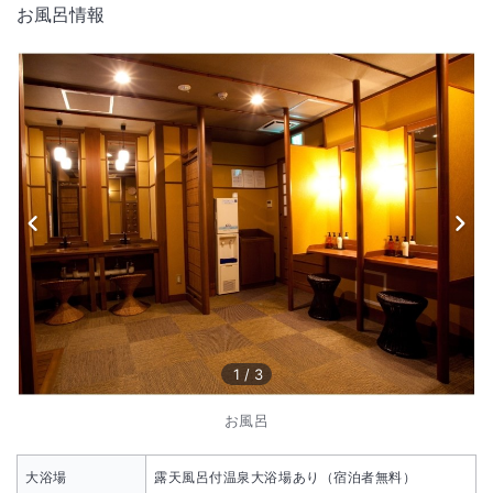
お風呂情報
1
/
3
お風呂
大浴場
露天風呂付温泉大浴場あり（宿泊者無料）