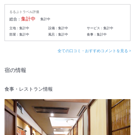
るるぶトラベル評価
集計中
総合：
集計中
立地：
集計中
設備：
集計中
サービス：
集計中
部屋：
集計中
風呂：
集計中
食事：
集計中
全ての口コミ・おすすめコメントを見る
宿の情報
食事・レストラン情報