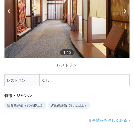
1
/
3
レストラン
レストラン
なし
特徴・ジャンル
朝食高評価（
85
点以上）
夕食高評価（
85
点以上）
食事情報を詳しくみる