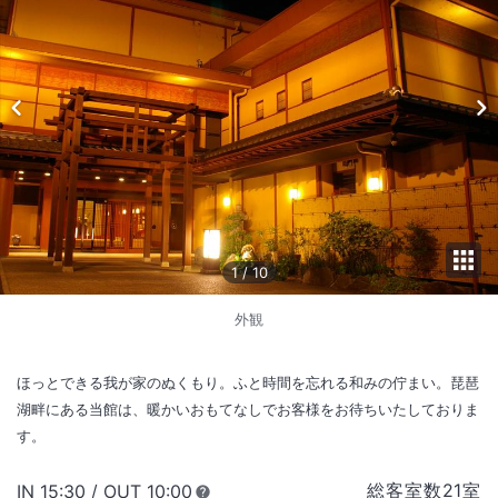
1
/
10
外観
ほっとできる我が家のぬくもり。ふと時間を忘れる和みの佇まい。琵琶
湖畔にある当館は、暖かいおもてなしでお客様をお待ちいたしておりま
す。
総客室数
21
室
IN
チェックイン
15:30
/ OUT
チェックアウト
10:00