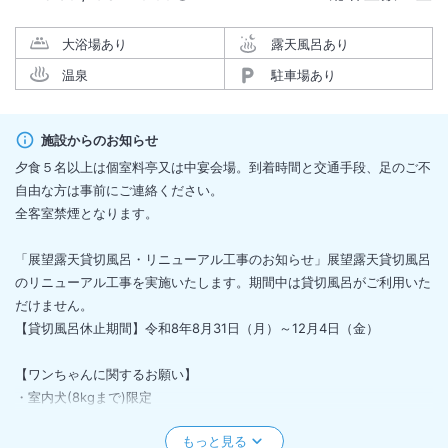
大浴場あり
露天風呂あり
温泉
駐車場あり
施設からのお知らせ
夕食５名以上は個室料亭又は中宴会場。到着時間と交通手段、足のご不
自由な方は事前にご連絡ください。
全客室禁煙となります。
「展望露天貸切風呂・リニューアル工事のお知らせ」展望露天貸切風呂
のリニューアル工事を実施いたします。期間中は貸切風呂がご利用いた
だけません。
【貸切風呂休止期間】令和8年8月31日（月）～12月4日（金）
【ワンちゃんに関するお願い】
・室内犬(8kgまで)限定
・館内において同宿可能のわんちゃんは2匹まで
・1 年以内に狂犬病、及び伝染病の混合ワクチンを受けている室内犬限