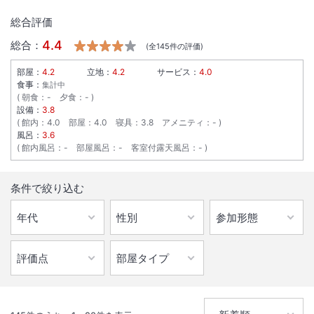
総合評価
4.4
総合：
(全
145
件の評価)
部屋：
4.2
立地：
4.2
サービス：
4.0
食事：
集計中
朝食
：
-
夕食
：
-
設備：
3.8
館内
：
4.0
部屋
：
4.0
寝具
：
3.8
アメニティ
：
-
風呂：
3.6
館内風呂
：
-
部屋風呂
：
-
客室付露天風呂
：
-
条件で絞り込む