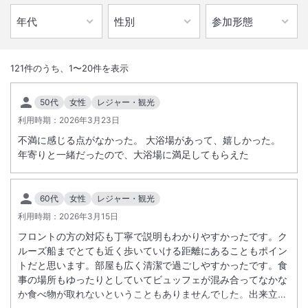
1
/
10
外観
121
件のうち、
1
〜
20
件を表示
全室レイクビュー。温泉大浴場からも雄大な琵琶湖が一望できます。Ｊ
50代
女性
レジャー・観光
Ｒ京都駅から最寄の大津駅まで１０分と好アクセスな立地条件です。
利用時期：
2026年3月23日
不満に感じる点がなかった。 大浴場があって、嬉しかった。
総客室数
175
室
IN
チェックイン
15:00
/ OUT
チェックアウト
11:00
年寄りと一緒だったので、大浴場に満足してもらえた
大浴場あり
露天風呂あり
60代
女性
レジャー・観光
温泉
駅徒歩5分
利用時期：
2026年3月15日
駐車場あり
フロントの方の対応も丁寧で説明もわかりやすかったです。ク
ルーズ船までとても近く歩いていける距離にあることもポイン
トだと思います。部屋も広く清潔で過ごしやすかったです。食
施設からのお知らせ
事の場所もゆったりとしていてビュッフェが混み合ってなかな
■全客室内の使い捨てプラスティック製アメニティを設置いたしており
か食べ物が取れないということもありませんでした。出来立て
ません。