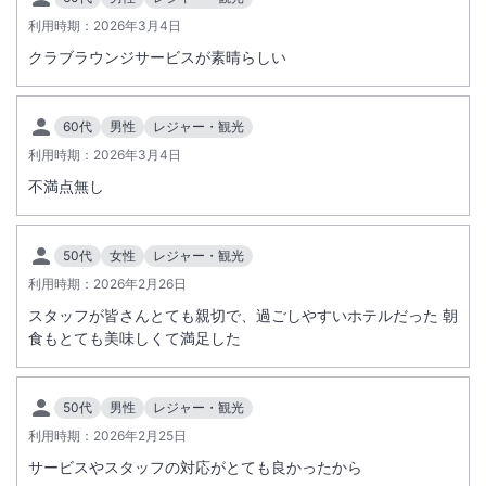
ご宿泊のお客様は、無料でご利用いただけます。
利用時期：
2026年3月4日
本プールはご宿泊者様専用でございます。プールのみのご利用は承って
クラブラウンジサービスが素晴らしい
おりません。
【添い寝のお子様のご料金について（税込）】
60代
男性
レジャー・観光
幼児（4歳以下）： 無料
利用時期：
2026年3月4日
小人（5歳～小学生）： 1名様につき 1,500円
不満点無し
※土曜日・日曜日・祝日、および8月10日（月）～14日（金）の期間
は、上記料金に500円が追加（小人1名様 2,000円）となります。
50代
女性
レジャー・観光
【備品・設備について】
利用時期：
2026年2月26日
バスタオル： 1枚目は無料でレンタルいただけます（2枚目からは1枚に
つき200円を頂戴いたします）。
スタッフが皆さんとても親切で、過ごしやすいホテルだった 朝
ロッカー： 鍵付きのロッカーを無料でご利用いただけます。
食もとても美味しくて満足した
【その他のお願い・注意事項】
50代
男性
レジャー・観光
安全管理上、小学生以下のお子様のみでのご入場は固くお断りいたして
おります。必ず保護者様がご同伴のうえ、ご利用ください。
利用時期：
2026年2月25日
荒天の際や、施設の修繕・メンテナンスが必要となった場合は、予告な
サービスやスタッフの対応がとても良かったから