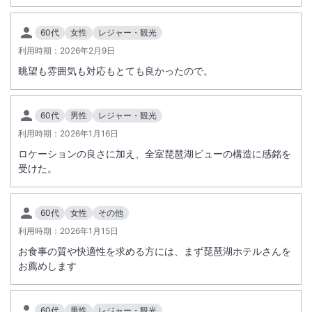
く営業を中止、またはご利用いただけない場合がございます。何卒ご理
解とご了承のほどお願い申し上げます。
60代
女性
レジャー・観光
利用時期：
2026年2月9日
眺望も雰囲気も対応もとても良かったので。
■添い寝利用について
未就学児のお子様は無料、小学生のお子様は２，２００円（消費税・サ
ービス料込）で添い寝にてご宿泊いただけます。（同室にご宿泊の大人
60代
男性
レジャー・観光
と同人数まで）
利用時期：
2026年1月16日
チェックイン時にフロントにてお支払いください。
ロケーションの良さに加え、全室琵琶湖ビューの構造に感銘を
※添い寝のお子様のお食事は含まれておりません。別途、食事代がかか
受けた。
ります。
※予約時の総額には含まれておりません。
※追加のベッドが必要な場合は有料となります。
60代
女性
その他
※中学生以上のお子様は大人料金を申し受けます。ご予約の際は大人の
利用時期：
2026年1月15日
人数に追加してください。
お食事の質や快適性を求める方には、まず琵琶湖ホテルさんを
お薦めします
■ＥＶ充電スタンドは、事前のご予約でご利用頂けます。
■添い寝のお子様（５歳から小学生）がバイキングをご利用の場合は、
入場料として夕食は３，7００円、朝食は１，７５０円が必要です。現
60代
男性
レジャー・観光