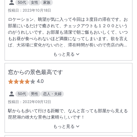
50代
女性
家族
投稿日：
2023年10月18日
ロケーション、眺望が気に入って今回は３度目の滞在です。お
部屋にいるだけで癒されて、チェックアウトも１２００という
のがうれしいです。お部屋も清潔で朝ご飯もおいしくて、いつ
もお昼が食べられないほど満腹になってしまいます。欲を言え
ば、大浴場に変化がないのと、滞在時間が長いので売店の内容
がもう少し充実しているといいなあと思います。
もっと見る
窓からの景色最高です
4.0
50代
男性
恋人・夫婦
投稿日：
2022年09月12日
駅からも歩いて行ける距離で、なんと言っても部屋から見える
琵琶湖の雄大な景色は素晴らしいです！
もっと見る