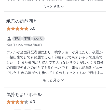
楽しみたいと思います。 立地は、すこし不便なのですが、送迎
もっと見る
バスが運行しているので、助かりました。 宿泊時は色々とお世
話になりました。ありがとうございました。
絶景の琵琶湖と
5.0
不明
不明
ひとり
投稿日：
2026年03月04日
ホテルが全室琵琶湖側にあり、噴水ショーが見えたり、夜景が
一望出来てとても綺麗でした！部屋もとてもオシャレで最高で
した！！ また都内だと混んでて入れないサウナがゆっくり自分
の時間で使えたのがとても良かったです！露天も琵琶湖ビュー
でした！ 飲み屋街へも歩いて１０分ちょっとくらいで行けまし
た！ただ大雨の日などは少し不便に思うかも知れません。
もっと見る
気持ちよいホテル
4.0