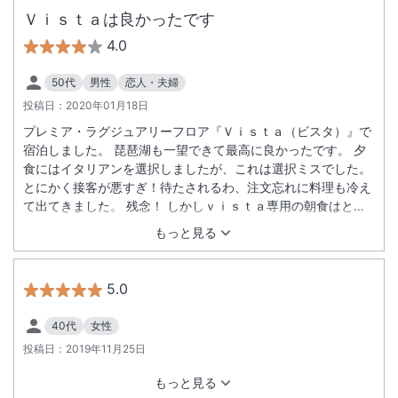
Ｖｉｓｔａは良かったです
4.0
50代
男性
恋人・夫婦
投稿日：
2020年01月18日
プレミア・ラグジュアリーフロア『Ｖｉｓｔａ（ビスタ）』で
宿泊しました。 琵琶湖も一望できて最高に良かったです。 夕
食にはイタリアンを選択しましたが、これは選択ミスでした。
とにかく接客が悪すぎ！待たされるわ、注文忘れに料理も冷え
て出てきました。 残念！ しかしｖｉｓｔａ専用の朝食はとて
も美味しかったです。
もっと見る
5.0
40代
女性
投稿日：
2019年11月25日
もっと見る