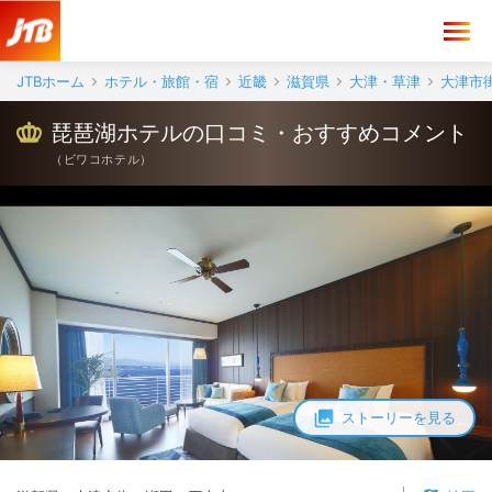
琵琶湖ホテル 口コミ・おすすめコメント＜大津市街・瀬田・石山寺＞
JTBホーム
ホテル・旅館・宿
近畿
滋賀県
大津・草津
大津市
琵琶湖ホテルの口コミ・おすすめコメント
（
ビワコホテル
）
ストーリーを見る