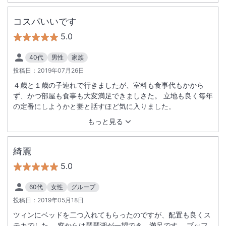
ていただく機会があれば利用させていただきたいと思います。
コスパいいです
5.0
40代
男性
家族
投稿日：
2019年07月26日
４歳と１歳の子連れで行きましたが、室料も食事代もかから
ず、かつ部屋も食事も大変満足できましさた。 立地も良く毎年
の定番にしようかと妻と話すほど気に入りました。
もっと見る
綺麗
5.0
60代
女性
グループ
投稿日：
2019年05月18日
ツィンにベッドを二つ入れてもらったのですが、配置も良くス
テキでした。 窓からは琵琶湖が一望でき、満足です。 ブッフ