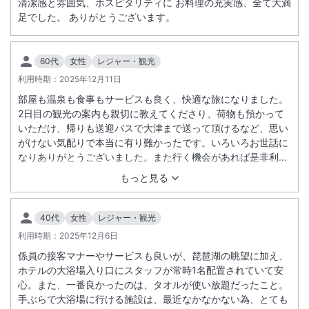
清潔感と雰囲気、ホスピタリティに お料理の充実感、全て大満
足でした。 ありがとうございます。
60代
女性
レジャー・観光
利用時期：
2025年12月11日
部屋も温泉も食事もサービスも良く、快適な旅になりました。
2日目の観光の案内も親切に教えてくださり、荷物も預かって
いただけ、帰りも送迎バスで大津まで送って頂けるなど、思い
がけない気配りで本当に有り難かったです。いろいろお世話に
なりありがとうございました。また行く機会があれば是非利用
させていただきたいと思います。友人にもお勧めしたいホテル
もっと見る
です。
40代
女性
レジャー・観光
利用時期：
2025年12月6日
係員の接客マナーやサービスも良いが、琵琶湖の眺望に加え、
ホテルの大浴場入り口にスタッフが常時1名配置されていて安
心。また、一番良かったのは、タオルが使い放題だったこと。
手ぶらで大浴場に行ける施設は、最近なかなかない為、とても