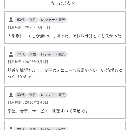
のお料理が次々と提供されて、とても美味しかったです。
もっと見る
お客様には普段から使い慣れたアメニティをご自身でご持参いただく
「ライフスタイル型」の滞在を提案いたします。
お客様にはご不便をおかけすることがあると思いますが、当ホテルの取
60代
女性
レジャー・観光
り組みにご理解とご協力をいただきますようお願いいたします。【客室
利用時期：
2026年3月13日
に設置しないアメニティ】歯ブラシ＆歯磨き粉セット髭剃りヘアブラシ
大浴場に、くしが無いのは困った。それ以外はとても良かった
コームシャワーキャップヘアゴム
■夏季プール営業のご案内
【営業期間について】
70代
男性
レジャー・観光
2026年の営業期間は7月1日（水）から9月30日（水）まででございま
利用時期：
2026年3月6日
す。
駅近で眺望もよく、食事のメニューも豊富でおいしい 浴場もゆ
誠に勝手ながら、8月6日（木）は終日休業とさせていただきます。
ったりできる
8月5日（水）および9月30日（水）の2日間に限りましては、チェック
※重要なお知らせです。必ず続きをご確認ください。
イン当日のみのご利用となりますのでご注意ください。
60代
女性
レジャー・観光
【営業時間について】
利用時期：
2026年3月5日
チェックイン日： 13:30 ～ 17:00
部屋、食事、サービス、眺望すべて満足です
チェックアウト日： 9:00 ～ 12:30
【ご利用料金について】
60代
男性
レジャー・観光