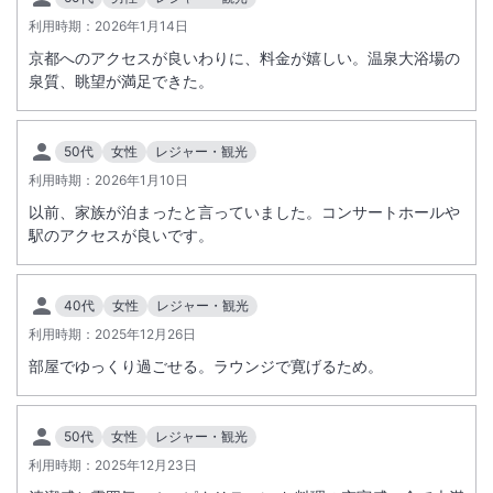
地でお支払い下さい。※ＧＷ、お盆、クリスマス期間、年末年始は料金
利用時期：
2026年1月14日
が変更になる場合有。現地にお問合せ下さい。
京都へのアクセスが良いわりに、料金が嬉しい。温泉大浴場の
■夕食バイキングは予約制。食事開始時間（１７：３０・１９：３０）
泉質、眺望が満足できた。
を直接施設までご連絡下さい。
50代
女性
レジャー・観光
利用時期：
2026年1月10日
以前、家族が泊まったと言っていました。コンサートホールや
駅のアクセスが良いです。
40代
女性
レジャー・観光
利用時期：
2025年12月26日
部屋でゆっくり過ごせる。ラウンジで寛げるため。
50代
女性
レジャー・観光
利用時期：
2025年12月23日