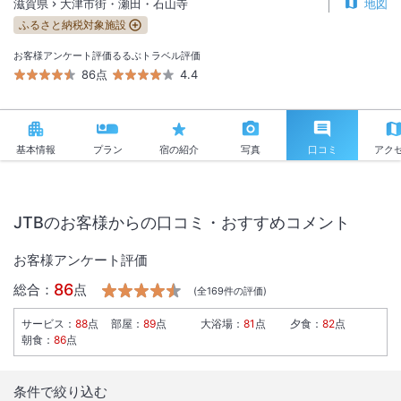
滋賀県
大津市街・瀬田・石山寺
地図
ふるさと納税対象施設
お客様アンケート評価
るるぶトラベル評価
86点
4.4
基本情報
プラン
宿の紹介
写真
口コミ
アク
JTBのお客様からの口コミ・おすすめコメント
お客様アンケート評価
86
総合：
点
(全
169
件の評価)
サービス
：
88
点
部屋
：
89
点
大浴場
：
81
点
夕食
：
82
点
朝食
：
86
点
条件で絞り込む