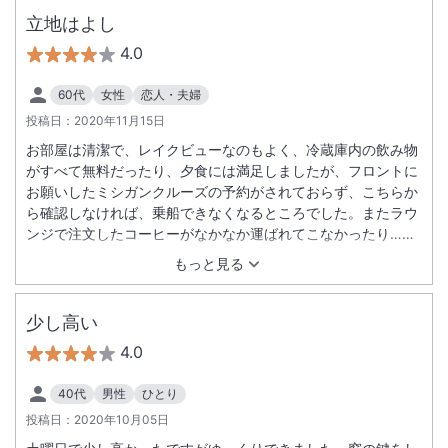
立地はよし
4.0
60代
女性
恋人・夫婦
投稿日：
2020年11月15日
お部屋は清潔で、レイクビューなのもよく、冷蔵庫内の飲み物
がすべて無料だったり、夕食には満足しましたが、フロントに
お願いしたミシガンクルーズの予約がされておらず、こちらか
ら確認しなければ、乗船できなくなるところでした。またラウ
ンジで注文したコーヒーがなかなか運ばれてこなかったり…。
ＧｏＴｏトラベルのクーポン以外に滋賀県独自のクーポンも利
もっと見る
用できてよい旅であり、感じのいいスタッフさんたちなのにち
ょっと残念でした。
少し高い
4.0
40代
男性
ひとり
投稿日：
2020年10月05日