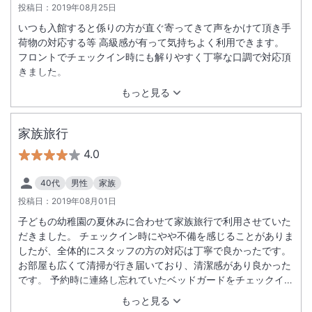
投稿日：
2019年08月25日
いつも入館すると係りの方が直ぐ寄ってきて声をかけて頂き手
荷物の対応する等 高級感が有って気持ちよく利用できます。
フロントでチェックイン時にも解りやすく丁寧な口調で対応頂
きました。
もっと見る
家族旅行
4.0
40代
男性
家族
投稿日：
2019年08月01日
子どもの幼稚園の夏休みに合わせて家族旅行で利用させていた
だきました。 チェックイン時にやや不備を感じることがありま
したが、全体的にスタッフの方の対応は丁寧で良かったです。
お部屋も広くて清掃が行き届いており、清潔感があり良かった
です。 予約時に連絡し忘れていたベッドガードをチェックイン
時にお願いしたところ直ぐに対応していただき助かりました。
もっと見る
今回はホテルのプールを利用しませんでしたが、次回滞在させ