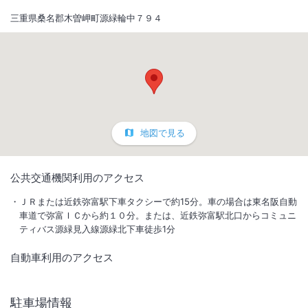
三重県桑名郡木曽岬町源緑輪中７９４
地図で見る
1
/
9
公共交通機関利用のアクセス
外観
ＪＲまたは近鉄弥富駅下車タクシーで約15分。車の場合は東名阪自動
車道で弥富ＩＣから約１０分。または、近鉄弥富駅北口からコミュニ
ティバス源緑見入線源緑北下車徒歩1分
源泉１００％の温泉は肌も滑らかになる美肌の湯。料理は自慢のしし鍋
や桑名名産のハマグリ等。なばなの里に近く、夏季のスパーランドの花
自動車利用のアクセス
火も見れる
IN
チェックイン
15:00
/ OUT
チェック
10:00
駐車場情報