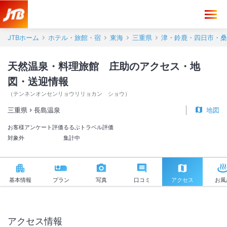
天然温泉・料理旅館 庄助 アクセス・地図・送迎情報【JTB】＜長島
JTBホーム
ホテル・旅館・宿
東海
三重県
津・鈴鹿・四日市・桑
天然温泉・料理旅館 庄助のアクセス・地
図・送迎情報
（
テンネンオンセンリョウリリョカン ショウ
）
三重県
長島温泉
地図
お客様アンケート評価
るるぶトラベル評価
対象外
集計中
基本情報
プラン
写真
口コミ
アクセス
お風
アクセス情報