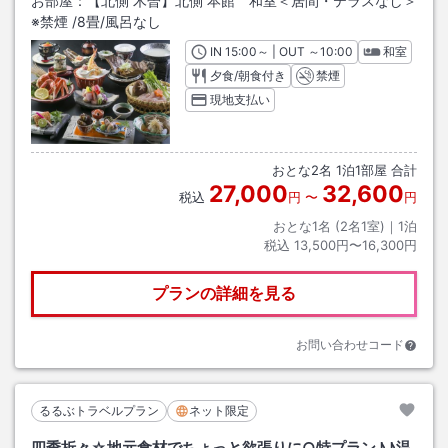
お部屋：
【北側 木曽】北側 本館 和室＜居間・テラスなし＞
※禁煙
/
8畳
/風呂なし
IN
チェックイン
15:00
～ | OUT
チェックアウト
～
10:00
和室
夕食/朝食付き
禁煙
現地支払い
おとな
2
名
1
泊
1
部屋 合計
27,000
32,600
税込
円
〜
円
おとな1名 (
2
名1室)｜
1
泊
税込
13,500円〜16,300円
プランの詳細を見る
お問い合わせコード
るるぶトラベルプラン
ネット限定
四季折々☆地元食材でちょっと欲張りに○特プラン♪♪温