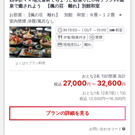
泉で癒されよう 【楓の荘 離れ】別館和室
お部屋：
【楓の荘 離れ】 別館 和室：８畳～１２畳 ※
室内禁煙
/
8畳
/風呂なし
IN
チェックイン
15:00
～ | OUT
チェックアウト
～
10:00
和室
夕食/朝食付き
禁煙
現地支払い
離れ
よくばりプラン料理
おとな
2
名
1
泊
1
部屋 合計
27,000
32,600
税込
円
〜
円
おとな1名 (
2
名1室)｜
1
泊
税込
13,500円〜16,300円
プランの詳細を見る
お問い合わせコード