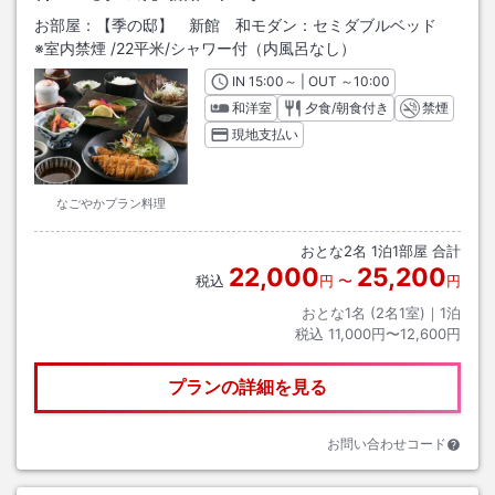
お部屋：
【季の邸】 新館 和モダン：セミダブルベッド
※室内禁煙
/
22平米
/シャワー付（内風呂なし）
IN
チェックイン
15:00
～ | OUT
チェックアウト
～
10:00
和洋室
夕食/朝食付き
禁煙
現地支払い
なごやかプラン料理
おとな
2
名
1
泊
1
部屋 合計
22,000
25,200
税込
円
〜
円
おとな1名 (
2
名1室)｜
1
泊
税込
11,000円〜12,600円
プランの詳細を見る
お問い合わせコード