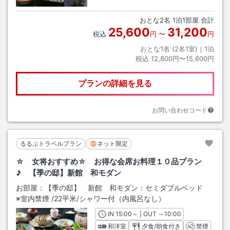
おとな
2
名
1
泊
1
部屋 合計
25,600
31,200
税込
円
〜
円
おとな1名 (
2
名1室)｜
1
泊
税込
12,800円〜15,600円
プランの詳細を見る
お問い合わせコード
るるぶトラベルプラン
ネット限定
☆ 女将おすすめ☆ お得な会席お料理１０品プラン
♪ 【季の邸】新館 和モダン
お部屋：
【季の邸】 新館 和モダン：セミダブルベッド
※室内禁煙
/
22平米
/シャワー付（内風呂なし）
IN
チェックイン
15:00
～ | OUT
チェックアウト
～
10:00
和洋室
夕食/朝食付き
禁煙