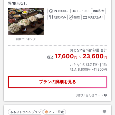
畳
/風呂なし
IN
チェックイン
15:00
～ | OUT
チェックアウト
～
10:00
和室
朝食のみ
禁煙
現地支払い
朝食バイキング
おとな
2
名
1
泊
1
部屋 合計
17,600
23,600
税込
円
〜
円
おとな1名 (
2
名1室)｜
1
泊
税込
8,800円〜11,800円
プランの詳細を見る
お問い合わせコード
るるぶトラベルプラン
ネット限定