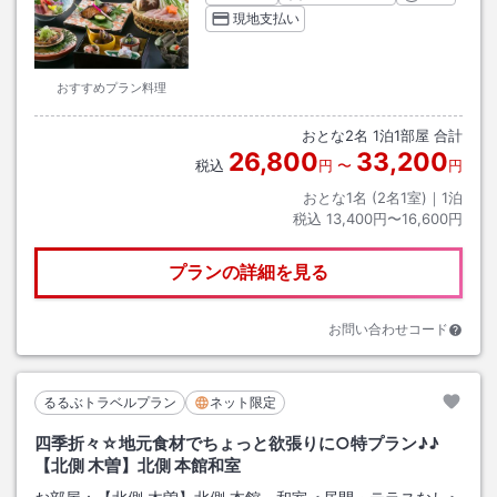
現地支払い
おすすめプラン料理
おとな
2
名
1
泊
1
部屋 合計
26,800
33,200
税込
円
〜
円
おとな1名 (
2
名1室)｜
1
泊
税込
13,400円〜16,600円
プランの詳細を見る
お問い合わせコード
るるぶトラベルプラン
ネット限定
四季折々☆地元食材でちょっと欲張りに○特プラン♪♪
【北側 木曽】北側 本館和室