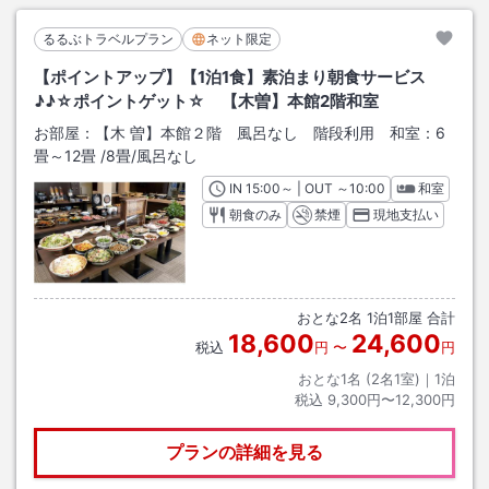
るるぶトラベルプラン
ネット限定
【ポイントアップ】【1泊1食】素泊まり朝食サービス
♪♪☆ポイントゲット☆ 【木曽】本館2階和室
お部屋：
【木 曽】本館２階 風呂なし 階段利用 和室：6
畳～12畳
/
8畳
/風呂なし
IN
チェックイン
15:00
～ | OUT
チェックアウト
～
10:00
和室
朝食のみ
禁煙
現地支払い
おとな
2
名
1
泊
1
部屋 合計
18,600
24,600
税込
円
〜
円
おとな1名 (
2
名1室)｜
1
泊
税込
9,300円〜12,300円
プランの詳細を見る