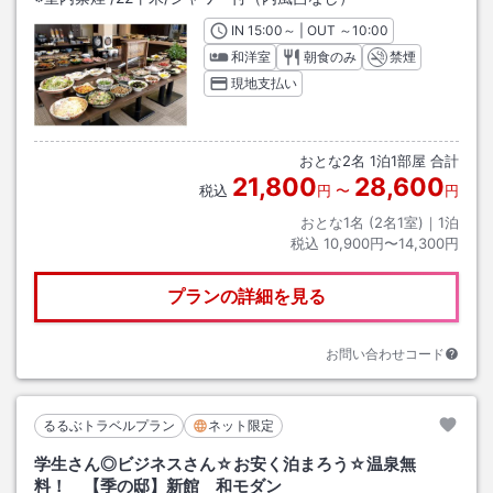
IN
チェックイン
15:00
～ | OUT
チェックアウト
～
10:00
和洋室
朝食のみ
禁煙
現地支払い
おとな
2
名
1
泊
1
部屋 合計
21,800
28,600
税込
円
〜
円
おとな1名 (
2
名1室)｜
1
泊
税込
10,900円〜14,300円
プランの詳細を見る
お問い合わせコード
るるぶトラベルプラン
ネット限定
学生さん◎ビジネスさん☆お安く泊まろう☆温泉無
料！ 【季の邸】新館 和モダン