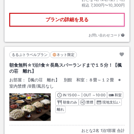
税込
7,300円〜10,300円
プランの詳細を見る
お問い合わせコード
るるぶトラベルプラン
ネット限定
朝食無料☆1泊1食☆長島スパーランドまで１５分！【楓
の荘 離れ】
お部屋：
【楓の荘 離れ】 別館 和室：８畳～１２畳 ※
室内禁煙
/
8畳
/風呂なし
IN
チェックイン
15:00
～ | OUT
チェックアウト
～
10:00
和室
朝食のみ
禁煙
現地支払い
離れ
おとな
2
名
1
泊
1
部屋 合計