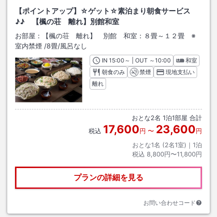
【ポイントアップ】☆ゲット☆素泊まり朝食サービス
♪♪ 【楓の荘 離れ】別館和室
お部屋：
【楓の荘 離れ】 別館 和室：８畳～１２畳 ※
室内禁煙
/
8畳
/風呂なし
IN
チェックイン
15:00
～ | OUT
チェックアウト
～
10:00
和室
朝食のみ
禁煙
現地支払い
離れ
おとな
2
名
1
泊
1
部屋 合計
17,600
23,600
税込
円
〜
円
おとな1名 (
2
名1室)｜
1
泊
税込
8,800円〜11,800円
プランの詳細を見る
お問い合わせコード