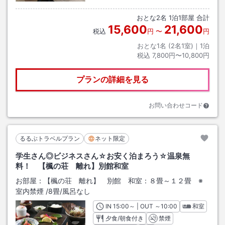
おとな
2
名
1
泊
1
部屋 合計
15,600
21,600
税込
円
〜
円
おとな1名 (
2
名1室)｜
1
泊
税込
7,800円〜10,800円
プランの詳細を見る
お問い合わせコード
るるぶトラベルプラン
ネット限定
学生さん◎ビジネスさん☆お安く泊まろう☆温泉無
料！ 【楓の荘 離れ】別館和室
お部屋：
【楓の荘 離れ】 別館 和室：８畳～１２畳 ※
室内禁煙
/
8畳
/風呂なし
IN
チェックイン
15:00
～ | OUT
チェックアウト
～
10:00
和室
夕食/朝食付き
禁煙