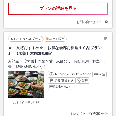
プランの詳細を見る
お問い合わせコード
るるぶトラベルプラン
ネット限定
☆ 女将おすすめ☆ お得な会席お料理１０品プラン
♪ 【木曽】本館2階和室
お部屋：
【木 曽】本館２階 風呂なし 階段利用 和室：6
畳～12畳
/
8畳
/風呂なし
IN
チェックイン
15:00
～ | OUT
チェックアウト
～
10:00
和室
夕食/朝食付き
禁煙
現地支払い
おすすめプラン料理
おとな
2
名
1
泊
1
部屋 合計