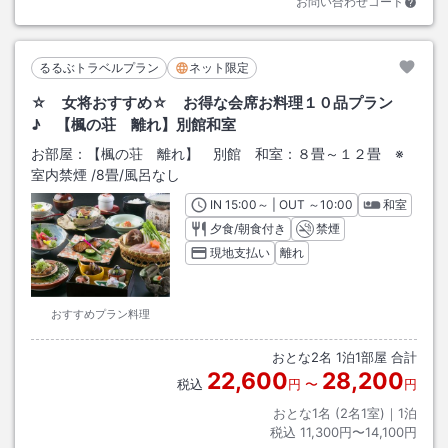
お問い合わせコード
るるぶトラベルプラン
ネット限定
☆ 女将おすすめ☆ お得な会席お料理１０品プラン
♪ 【楓の荘 離れ】別館和室
お部屋：
【楓の荘 離れ】 別館 和室：８畳～１２畳 ※
室内禁煙
/
8畳
/風呂なし
IN
チェックイン
15:00
～ | OUT
チェックアウト
～
10:00
和室
夕食/朝食付き
禁煙
現地支払い
離れ
おすすめプラン料理
おとな
2
名
1
泊
1
部屋 合計
22,600
28,200
税込
円
〜
円
おとな1名 (
2
名1室)｜
1
泊
税込
11,300円〜14,100円