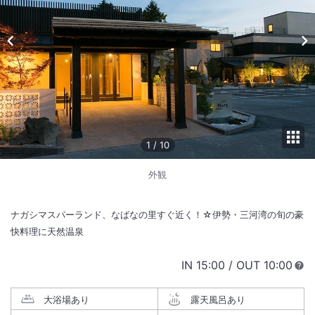
1
/
10
外観
ナガシマスパーランド、なばなの里すぐ近く！☆伊勢・三河湾の旬の豪
快料理に天然温泉
IN
チェックイン
15:00
/ OUT
チェック
10:00
大浴場あり
露天風呂あり