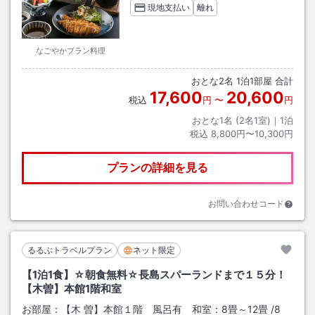
現地支払い
離れ
なごやかプラン料理
おとな
2
名
1
泊
1
部屋 合計
17,600
20,600
税込
円
〜
円
おとな1名 (
2
名1室)｜
1
泊
税込
8,800円〜10,300円
プランの詳細を見る
お問い合わせコード
るるぶトラベルプラン
ネット限定
【1泊1食】☆朝食無料☆長島スパーランドまで１５分！
【木曽】本館1階和室
お部屋：
【木 曽】本館１階 風呂有 和室：8畳～12畳
/
8