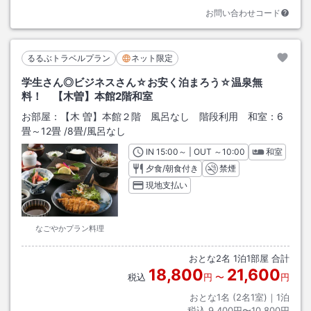
お問い合わせコード
るるぶトラベルプラン
ネット限定
学生さん◎ビジネスさん☆お安く泊まろう☆温泉無
料！ 【木曽】本館2階和室
お部屋：
【木 曽】本館２階 風呂なし 階段利用 和室：6
畳～12畳
/
8畳
/風呂なし
IN
チェックイン
15:00
～ | OUT
チェックアウト
～
10:00
和室
夕食/朝食付き
禁煙
現地支払い
なごやかプラン料理
おとな
2
名
1
泊
1
部屋 合計
18,800
21,600
税込
円
〜
円
おとな1名 (
2
名1室)｜
1
泊
税込
9,400円〜10,800円