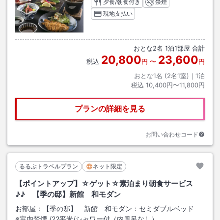
夕食/朝食付き
禁煙
現地支払い
おとな
2
名
1
泊
1
部屋 合計
20,800
23,600
税込
円
〜
円
おとな1名 (
2
名1室)｜
1
泊
税込
10,400円〜11,800円
プランの詳細を見る
お問い合わせコード
るるぶトラベルプラン
ネット限定
【ポイントアップ】☆ゲット☆素泊まり朝食サービス
♪♪ 【季の邸】新館 和モダン
お部屋：
【季の邸】 新館 和モダン：セミダブルベッド
※室内禁煙
/
22平米
/シャワー付（内風呂なし）