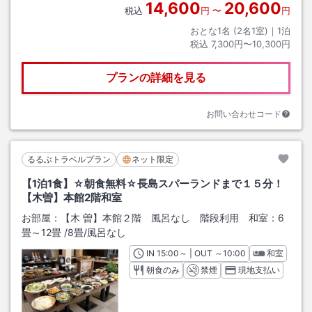
14,600
20,600
税込
円
〜
円
おとな1名 (
2
名1室)｜
1
泊
税込
7,300円〜10,300円
プランの詳細を見る
お問い合わせコード
るるぶトラベルプラン
ネット限定
【1泊1食】☆朝食無料☆長島スパーランドまで１５分！
【木曽】本館2階和室
お部屋：
【木 曽】本館２階 風呂なし 階段利用 和室：6
畳～12畳
/
8畳
/風呂なし
IN
チェックイン
15:00
～ | OUT
チェックアウト
～
10:00
和室
朝食のみ
禁煙
現地支払い