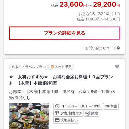
23,600
29,200
税込
円
〜
円
おとな1名 (
2
名1室)｜
1
泊
税込
11,800円〜14,600円
プランの詳細を見る
お問い合わせコード
るるぶトラベルプラン
ネット限定
☆ 女将おすすめ☆ お得な会席お料理１０品プラン
♪ 【木曽】本館1階和室
お部屋：
【木 曽】本館１階 風呂有 和室：8畳～12畳
/
8
畳
/風呂なし
IN
チェックイン
15:00
～ | OUT
チェックアウト
～
10:00
和室
夕食/朝食付き
禁煙
現地支払い