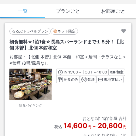
一覧
プランごと
お部屋ごと
るるぶトラベルプラン
ネット限定
朝食無料☆1泊1食☆長島スパーランドまで１５分！【北
側 木曽】北側 本館和室
お部屋：
【北側 木曽】北側 本館 和室＜居間・テラスなし＞
※禁煙
/
8畳
/風呂なし
IN
チェックイン
15:00
～ | OUT
チェックアウト
～
10:00
和室
朝食のみ
禁煙
現地支払い
朝食バイキング
おとな
2
名
1
泊
1
部屋 合計
14,600
20,600
税込
円
〜
円
おとな1名 (
2
名1室)｜
1
泊