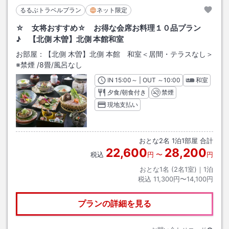
るるぶトラベルプラン
ネット限定
☆ 女将おすすめ☆ お得な会席お料理１０品プラン
♪ 【北側 木曽】北側 本館和室
お部屋：
【北側 木曽】北側 本館 和室＜居間・テラスなし＞
※禁煙
/
8畳
/風呂なし
IN
チェックイン
15:00
～ | OUT
チェックアウト
～
10:00
和室
夕食/朝食付き
禁煙
現地支払い
おとな
2
名
1
泊
1
部屋 合計
22,600
28,200
税込
円
〜
円
おとな1名 (
2
名1室)｜
1
泊
税込
11,300円〜14,100円
プランの詳細を見る