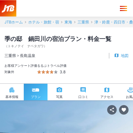
JTBホーム
ホテル・旅館・宿
東海
三重県
津・鈴鹿・四日市・桑
季の邸 鍋田川の宿泊プラン・料金一覧
（
トキノテイ ナベタガワ
）
三重県
長島温泉
地図
お客様アンケート評価
るるぶトラベル評価
3.8
対象外
基本情報
プラン
写真
口コミ
アクセス
お風