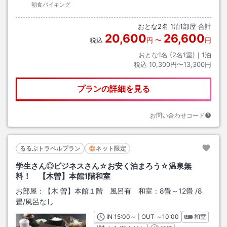
朝食バイキング
おとな
2
名
1
泊
1
部屋 合計
20,600
26,600
税込
円
〜
円
おとな1名 (
2
名1室)｜
1
泊
税込
10,300円〜13,300円
プランの詳細を見る
お問い合わせコード
るるぶトラベルプラン
ネット限定
学生さん◎ビジネスさん☆お安く泊まろう☆温泉無
料！ 【木曽】本館1階和室
お部屋：
【木 曽】本館１階 風呂有 和室：8畳～12畳
/
8
畳
/風呂なし
IN
チェックイン
15:00
～ | OUT
チェックアウト
～
10:00
和室