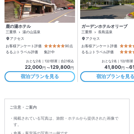
鹿の湯ホテル
ガーデンホテルオリーブ
三重県
湯の山温泉
三重県
長島温泉
アクセス
アクセス
お客様アンケート評価
90点
お客様アンケート評価
るるぶトラベル評価
集計中
るるぶトラベル評価
おとな
2
名
｜
1
泊
1
部屋｜合計税込
おとな
2
名
｜
1
泊
1
部屋
22,000
129,800
41,800
6
円 〜
円
円 〜
宿泊プランを見る
宿泊プランを見
ご注意・ご案内
掲載されている写真は、旅館・ホテルから提供された画像で
す。
食事・客室等の写真は一例です。