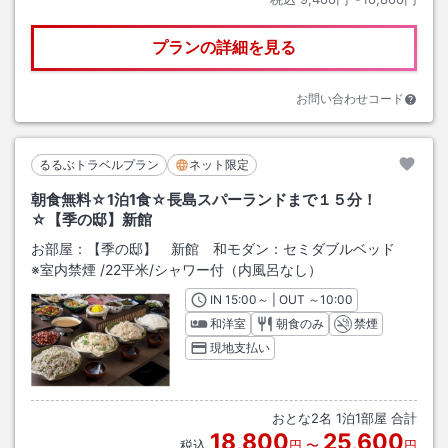
プランの詳細を見る
お問い合わせコード
るるぶトラベルプラン
ネット限定
朝食無料☆1泊1食☆長島スパーランドまで１５分！
☆【季の邸】新館
お部屋：
【季の邸】 新館 和モダン：セミダブルベッド
※室内禁煙
/
22平米
/シャワー付（内風呂なし）
IN
チェックイン
15:00
～ | OUT
チェックアウト
～
10:00
和洋室
朝食のみ
禁煙
現地支払い
おとな
2
名
1
泊
1
部屋 合計
18,800
25,600
税込
円
〜
円