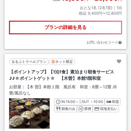
おとな1名 (
2
名1室)｜
1
泊
税込
9,400円〜12,800円
プランの詳細を見る
お問い合わせコード
るるぶトラベルプラン
ネット限定
【ポイントアップ】【1泊1食】素泊まり朝食サービス
♪♪☆ポイントゲット☆ 【木曽】本館1階和室
お部屋：
【木 曽】本館１階 風呂有 和室：8畳～12畳
/
8
畳
/風呂なし
IN
チェックイン
15:00
～ | OUT
チェックアウト
～
10:00
和室
朝食のみ
禁煙
現地支払い