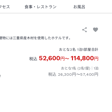
クセス
食事
・レストラン
お風呂
、建物には三重県産木材を使用したホテルです。
おとな
2
名
1
泊
1
部屋
合計
52,600
114,800
円
〜
円
税込
おとな1名 (
2
名1室)｜
1
泊
税込
26,300円〜57,400円
分