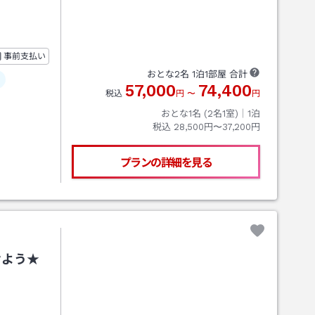
事前支払い
おとな
2
名
1
泊
1
部屋 合計
57,000
74,400
税込
円
〜
円
おとな1名 (
2
名1室)｜
1
泊
税込
28,500円〜37,200円
プランの詳細を見る
けよう★