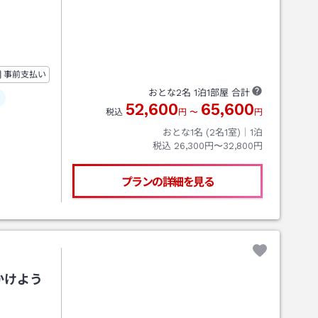
事前支払い
おとな
2
名
1
泊
1
部屋 合計
52,600
65,600
税込
円
〜
円
おとな1名 (
2
名1室)｜
1
泊
税込
26,300円〜32,800円
プランの詳細を見る
かけよう