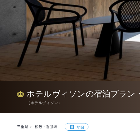
ホテルヴィソンの宿泊プラン
（
ホテルヴィソン
）
三重県
松阪・香肌峡
地図