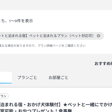
うち、
1～9
件を表示
ットと泊まれる宿】ペットと泊まれるプラン（ペット対応可）
絞り込み条件を解除
異なる場合がありますので、プラン詳細ページをご確認ください
おすすめ
覧
プランごと
お部屋ごと
プラン
泊まれる宿・おかげ犬体験付】★ペットと一緒にでか
室可能・おやつプレゼント！食事無