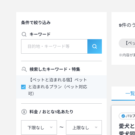
条件で絞り込み
9
件の
キーワード
【ペ
この
※内容が
検索したキーワード・特集
【ペットと泊まれる宿】ペット
と泊まれるプラン（ペット対応
一
可）
料金 / おとな1名あたり
JTB
愛犬と
〜
下限なし
上限なし
愛犬同