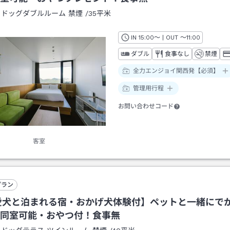
：
ドッグダブルルーム 禁煙
/
35平米
IN
チェックイン
15:00
～ | OUT
チェックアウト
～
11:00
ダブル
食事なし
禁煙
全力エンジョイ関西発【必須】
管理用行程
お問い合わせコード
客室
プラン
愛犬と泊まれる宿・おかげ犬体験付】ペットと一緒にで
同室可能・おやつ付！食事無