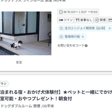
：
ドッグテラス ツインルーム 禁煙
/
40平米
IN
チェックイン
15:00
～ | OUT
チェックアウト
～
11:00
ツイン
食事なし
禁煙
全力エンジョイ関西発【必須】
管理用行程
お問い合わせコード
客室
プラン
泊まれる宿・おかげ犬体験付】★ペットと一緒にでか
室可能・おやつプレゼント！朝食付
：
ドッグダブルルーム 禁煙
/
35平米