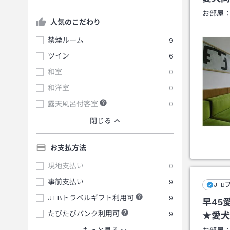
お部屋
人気のこだわり
禁煙ルーム
9
ツイン
6
和室
0
和洋室
0
露天風呂付客室
0
閉じる
お支払方法
現地支払い
0
事前支払い
9
JTB
JTBトラベルギフト利用可
9
早45
たびたびバンク利用可
9
★愛犬