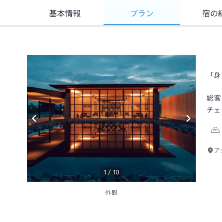
基本情報
プラン
宿の
「身
総客
チェ
ア
1
/
10
外観