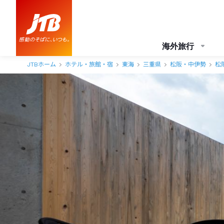
海外旅行
JTBホーム
ホテル・旅館・宿
東海
三重県
松阪・中伊勢
松