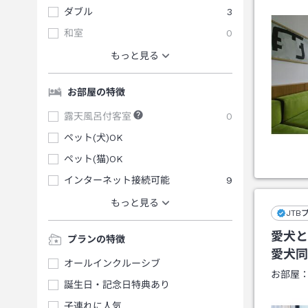
ダブル
3
和室
0
もっと見る
お部屋の特徴
露天風呂付客室
0
ペット(犬)OK
ペット(猫)OK
インターネット接続可能
9
もっと見る
JTB
愛犬と
プランの特徴
愛犬同
オールインクルーシブ
お部屋
誕生日・記念日特典あり
子連れに人気