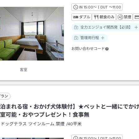
IN
チェックイン
15:00
～ | OUT
チェックアウト
～
11:00
ダブル
朝食のみ
禁煙
全力エンジョイ関西発【必須】
管理用行程
お問い合わせコード
客室
プラン
泊まれる宿・おかげ犬体験付】★ペットと一緒にでか
室可能・おやつプレゼント！食事無
：
ドッグテラス ツインルーム 禁煙
/
40平米
IN
チェックイン
15:00
～ | OUT
チェックアウト
～
11:00