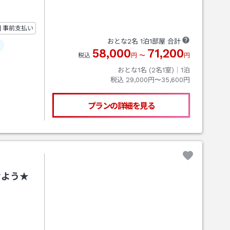
事前支払い
おとな
2
名
1
泊
1
部屋 合計
58,000
71,200
税込
円
〜
円
おとな1名 (
2
名1室)｜
1
泊
税込
29,000円〜35,600円
プランの詳細を見る
けよう★