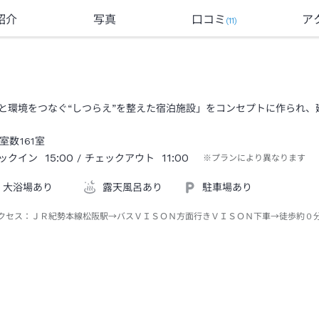
紹介
写真
口コミ
ア
(
11
)
と環境をつなぐ“しつらえ”を整えた宿泊施設」をコンセプトに作られ
室数
161
室
15:00
11:00
ックイン
/ チェックアウト
※プランにより異なります
大浴場あり
露天風呂あり
駐車場あり
クセス：
ＪＲ紀勢本線松阪駅→バスＶＩＳＯＮ方面行きＶＩＳＯＮ下車→徒歩約０