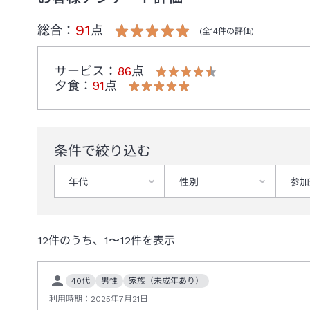
91
総合：
点
(全
14
件の評価)
サービス
：
86
点
夕食
：
91
点
条件で絞り込む
年代
性別
参加
12
件のうち、
1
〜
12
件を表示
40代
男性
家族（未成年あり）
利用時期：
2025年7月21日