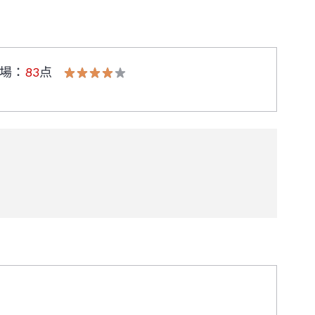
場
：
83
点