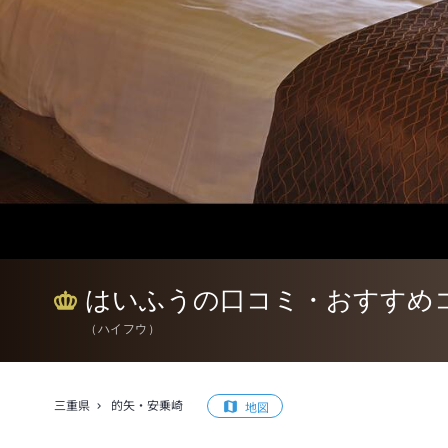
はいふうの口コミ・おすすめ
（
ハイフウ
）
三重県
的矢・安乗崎
地図