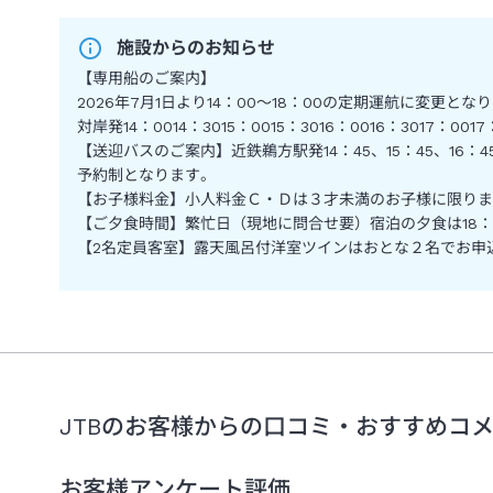
施設からのお知らせ
【専用船のご案内】
2026年7月1日より14：00～18：00の定期運航に変更とな
対岸発14：0014：3015：0015：3016：0016：301
【送迎バスのご案内】近鉄鵜方駅発14：45、15：45、16：4
予約制となります。
【お子様料金】小人料金Ｃ・Ｄは３才未満のお子様に限りま
【ご夕食時間】繁忙日（現地に問合せ要）宿泊の夕食は18：
【2名定員客室】露天風呂付洋室ツインはおとな２名でお申
JTBのお客様からの口コミ・おすすめコ
お客様アンケート評価