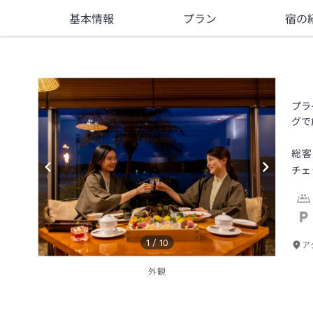
基本情報
プラン
宿の
プラ
グで
総客
チェ
1
/
10
ア
外観