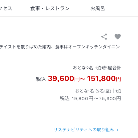
クセス
食事
・レストラン
お風呂
テイストを散りばめた館内、食事はオープンキッチンダイニン
おとな
2
名
1
泊
1
部屋
合計
39,600
151,800
円
〜
円
税込
おとな1名 (
2
名1室)｜
1
泊
税込
19,800円〜75,900円
サステナビリティへの取り組み