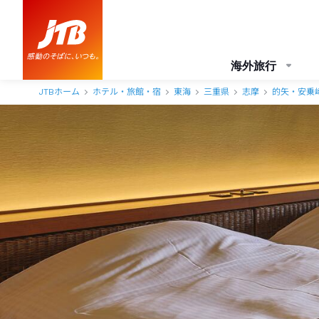
はいふう 口コミ・おすすめコメント＜的矢・安乗崎＞
海外旅行
JTBホーム
ホテル・旅館・宿
東海
三重県
志摩
的矢・安乗