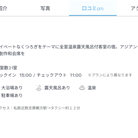
紹介
写真
口コミ
ア
(
37
)
イベートなくつろぎをテーマに全室温泉露天風呂付客室の宿。アジアン
創作和会席を
室数
21
室
15:00
11:00
ックイン
/ チェックアウト
※プランにより異なります
大浴場あり
露天風呂あり
温泉
駐車場あり
クセス：
私鉄近鉄志摩鵜方駅→タクシー約１２分