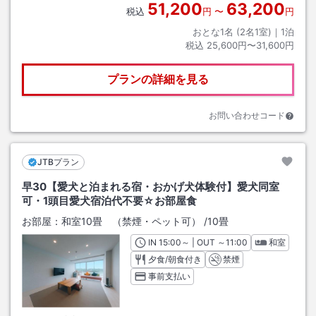
51,200
63,200
税込
円
〜
円
おとな1名 (
2
名1室)｜
1
泊
税込
25,600円〜31,600円
プランの詳細を見る
お問い合わせコード
JTBプラン
早30【愛犬と泊まれる宿・おかげ犬体験付】愛犬同室
可・1頭目愛犬宿泊代不要☆お部屋食
お部屋：
和室10畳 （禁煙・ペット可）
/
10畳
IN
チェックイン
15:00
～ | OUT
チェックアウト
～
11:00
和室
夕食/朝食付き
禁煙
事前支払い