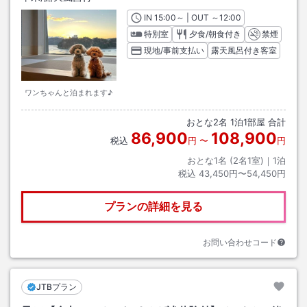
IN
チェックイン
15:00
～ | OUT
チェックアウト
～
12:00
特別室
夕食/朝食付き
禁煙
現地/事前支払い
露天風呂付き客室
ワンちゃんと泊まれます♪
おとな
2
名
1
泊
1
部屋 合計
86,900
108,900
税込
円
〜
円
おとな1名 (
2
名1室)｜
1
泊
税込
43,450円〜54,450円
プランの詳細を見る
お問い合わせコード
JTBプラン