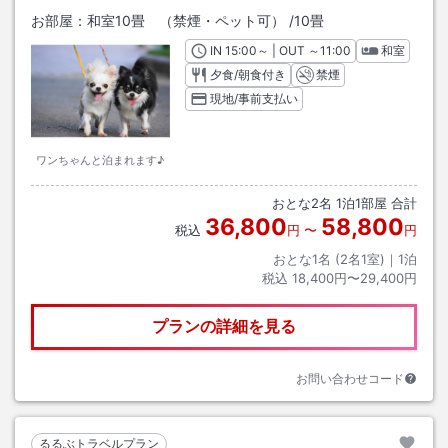
お部屋：
和室10畳 （禁煙・ペット可）
/
10畳
IN
チェックイン
15:00
～ | OUT
チェックアウト
～
11:00
和室
夕食/朝食付き
禁煙
現地/事前支払い
ワンちゃんと泊まれます♪
おとな
2
名
1
泊
1
部屋 合計
36,800
58,800
税込
円
〜
円
おとな1名 (
2
名1室)｜
1
泊
税込
18,400円〜29,400円
プランの詳細を見る
お問い合わせコード
るるぶトラベルプラン