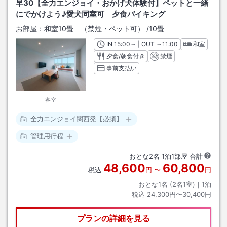
早30【全力エンジョイ・おかげ犬体験付】ペットと一緒
にでかけよう♪愛犬同室可 夕食バイキング
お部屋：
和室10畳 （禁煙・ペット可）
/
10畳
IN
チェックイン
15:00
～ | OUT
チェックアウト
～
11:00
和室
夕食/朝食付き
禁煙
事前支払い
客室
全力エンジョイ関西発【必須】
管理用行程
おとな
2
名
1
泊
1
部屋 合計
48,600
60,800
税込
円
〜
円
おとな1名 (
2
名1室)｜
1
泊
税込
24,300円〜30,400円
プランの詳細を見る