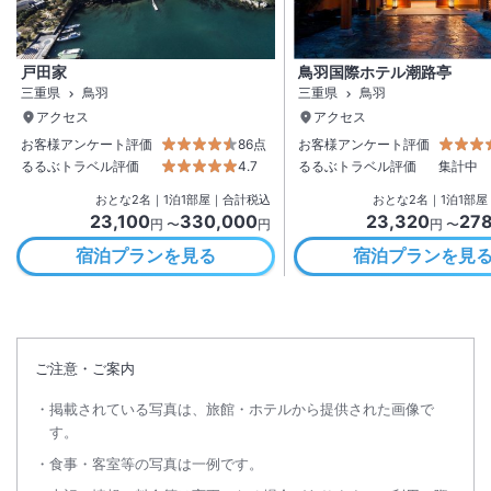
戸田家
鳥羽国際ホテル潮路亭
三重県
鳥羽
三重県
鳥羽
アクセス
アクセス
お客様アンケート評価
86点
お客様アンケート評価
るるぶトラベル評価
4.7
るるぶトラベル評価
集計中
おとな
2
名
｜
1
泊
1
部屋｜合計税込
おとな
2
名
｜
1
泊
1
部屋
23,100
330,000
23,320
27
円 〜
円
円 〜
宿泊プランを見る
宿泊プランを見
ご注意・ご案内
掲載されている写真は、旅館・ホテルから提供された画像で
す。
食事・客室等の写真は一例です。