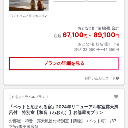
ワンちゃんと泊まれます♪
おとな
2
名
1
泊
1
部屋 合計
67,100
89,100
税込
円
〜
円
おとな1名 (
2
名1室)｜
1
泊
税込
33,550円〜44,550円
プランの詳細を見る
お問い合わせコード
るるぶトラベルプラン
「ペットと泊まれる宿」2024年リニューアル客室露天風
呂付 特別室【和音（わおん）】お部屋食プラン
お部屋：
和音 露天風呂付特別室【禁煙】（ペット可）
/
67
平米
/露天風呂付