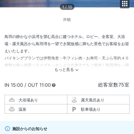
1
/
10
外観
鳥羽の静かな小浜湾を望む高台に建つホテル。ロビー、全客室、大浴
場・露天風呂から鳥羽湾を一望でき開放感に満ちた景色でお客様をお迎
えいたします。
バイキングプランでは伊勢海老・牛フィレ肉・お寿司・天ぷら等約４０
種類が食べ放題！ライブキッチンより出来立てをご提供！鳥羽湾を一望
できるロケーションが自慢の温泉旅館！お子様も大歓迎！窓一面に広が
る海を眺められるパノラマロビーでは自由に利用できるウェルカムドリ
総客室数
75
室
IN
チェックイン
15:00
/ OUT
チェックアウト
11:00
ンクコーナーがありお酒も楽しめます。
大浴場あり
露天風呂あり
温泉
駐車場あり
施設からのお知らせ