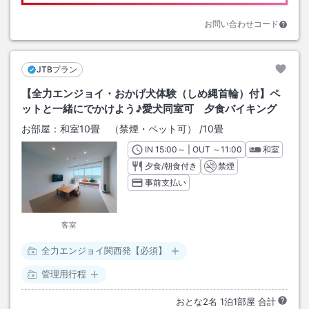
お問い合わせコード
JTBプラン
【全力エンジョイ・おかげ犬体験（しめ縄首輪）付】ペ
ットと一緒にでかけよう♪愛犬同室可 夕食バイキング
お部屋：
和室10畳 （禁煙・ペット可）
/
10畳
IN
チェックイン
15:00
～ | OUT
チェックアウト
～
11:00
和室
夕食/朝食付き
禁煙
事前支払い
客室
全力エンジョイ関西発【必須】
管理用行程
おとな
2
名
1
泊
1
部屋 合計