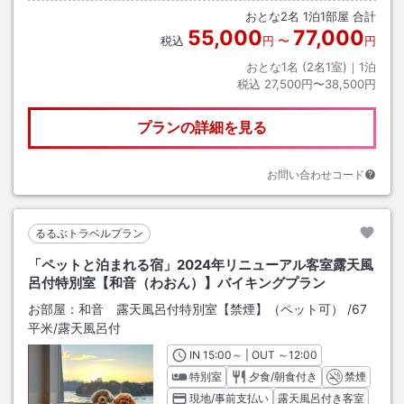
おとな
2
名
1
泊
1
部屋 合計
55,000
77,000
税込
円
〜
円
おとな1名 (
2
名1室)｜
1
泊
税込
27,500円〜38,500円
プランの詳細を見る
お問い合わせコード
るるぶトラベルプラン
「ペットと泊まれる宿」2024年リニューアル客室露天風
呂付特別室【和音（わおん）】バイキングプラン
お部屋：
和音 露天風呂付特別室【禁煙】（ペット可）
/
67
平米
/露天風呂付
IN
チェックイン
15:00
～ | OUT
チェックアウト
～
12:00
特別室
夕食/朝食付き
禁煙
現地/事前支払い
露天風呂付き客室