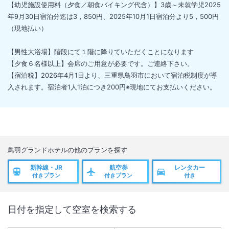
【幼児施設使用料（夕食／朝食バイキング代含）】3歳～未就学児2025
年9月30日宿泊分迄は3，850円、2025年10月1日宿泊分より5，500円
（現地払い）
【男性大浴場】階段にて１階に降りていただくことになります
【夕食６名様以上】会席のご用意が必要です。ご連絡下さい。
【宿泊税】2026年4月1日より、三重県鳥羽市において宿泊税制度が導
入されます。宿泊者1人1泊につき200円※現地にてお支払いください。
鳥羽グランドホテル
の他のプランを探す
新幹線・JR
航空券
レンタカー
付きプラン
付きプラン
付き
日付を指定して空室を検索する