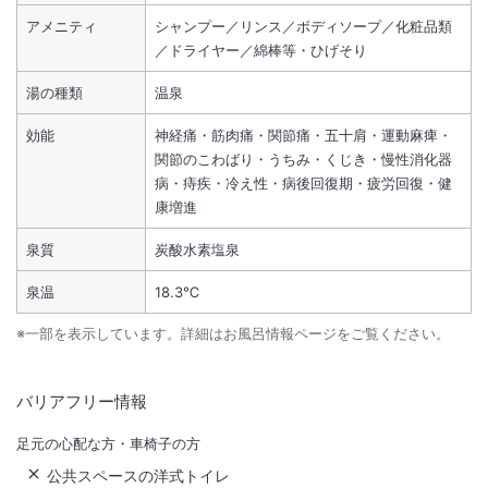
アメニティ
シャンプー／リンス／ボディソープ／化粧品類
／ドライヤー／綿棒等・ひげそり
湯の種類
温泉
効能
神経痛・筋肉痛・関節痛・五十肩・運動麻痺・
関節のこわばり・うちみ・くじき・慢性消化器
病・痔疾・冷え性・病後回復期・疲労回復・健
康増進
泉質
炭酸水素塩泉
泉温
18.3℃
※一部を表示しています。詳細はお風呂情報ページをご覧ください。
バリアフリー情報
足元の心配な方・車椅子の方
公共スペースの洋式トイレ