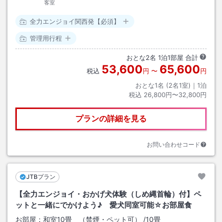
客室
全力エンジョイ関西発【必須】
管理用行程
おとな
2
名
1
泊
1
部屋 合計
53,600
65,600
税込
円
〜
円
おとな1名 (
2
名1室)｜
1
泊
税込
26,800円〜32,800円
プランの詳細を見る
お問い合わせコード
JTBプラン
【全力エンジョイ・おかげ犬体験（しめ縄首輪）付】ペ
ットと一緒にでかけよう♪ 愛犬同室可能☆お部屋食
お部屋：
和室10畳 （禁煙・ペット可）
/
10畳