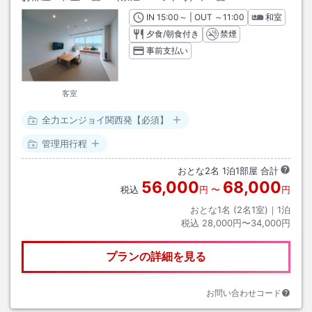
IN
チェックイン
15:00
～ | OUT
チェックアウト
～
11:00
和室
夕食/朝食付き
禁煙
事前支払い
客室
全力エンジョイ関西発【必須】
管理用行程
おとな
2
名
1
泊
1
部屋 合計
56,000
68,000
税込
円
〜
円
おとな1名 (
2
名1室)｜
1
泊
税込
28,000円〜34,000円
プランの詳細を見る
お問い合わせコード