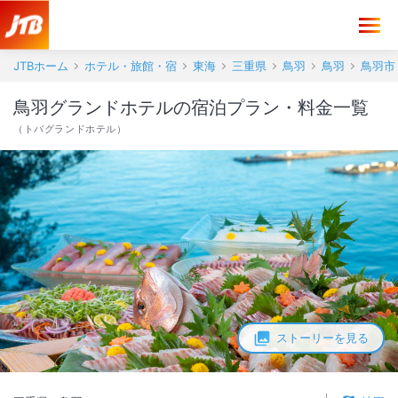
JTBホーム
ホテル・旅館・宿
東海
三重県
鳥羽
鳥羽
鳥羽市
鳥羽グランドホテルの宿泊プラン・料金一覧
（
トバグランドホテル
）
ストーリーを見る