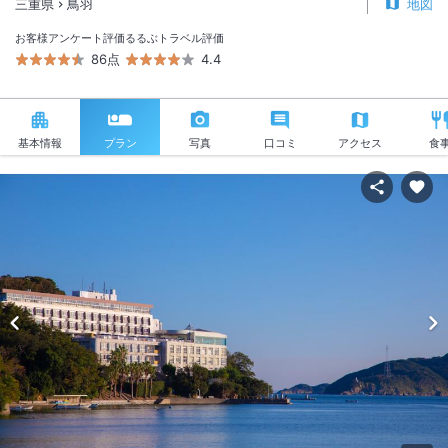
三重県
鳥羽
地図
お客様アンケート評価
るるぶトラベル評価
86点
4.4
基本情報
プラン
写真
口コミ
アクセス
食