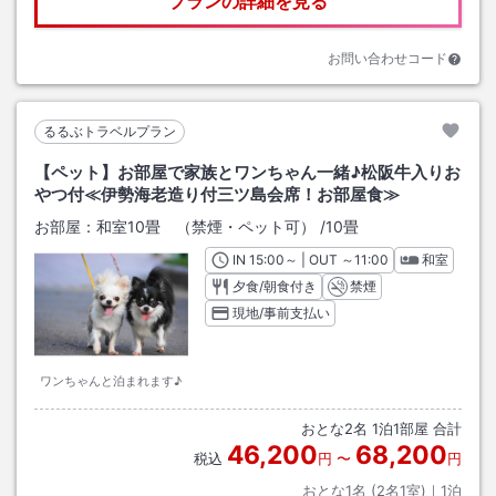
プランの詳細を見る
お問い合わせコード
るるぶトラベルプラン
【ペット】お部屋で家族とワンちゃん一緒♪松阪牛入りお
やつ付≪伊勢海老造り付三ツ島会席！お部屋食≫
お部屋：
和室10畳 （禁煙・ペット可）
/
10畳
IN
チェックイン
15:00
～ | OUT
チェックアウト
～
11:00
和室
夕食/朝食付き
禁煙
現地/事前支払い
ワンちゃんと泊まれます♪
おとな
2
名
1
泊
1
部屋 合計
46,200
68,200
税込
円
〜
円
おとな1名 (
2
名1室)｜
1
泊