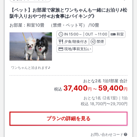
【ペット】お部屋で家族とワンちゃんも一緒にお泊り♪松
阪牛入りおやつ付≪お食事はバイキング》
お部屋：
和室10畳 （禁煙・ペット可）
/
10畳
IN
チェックイン
15:00
～ | OUT
チェックアウト
～
11:00
和室
夕食/朝食付き
禁煙
現地/事前支払い
ワンちゃんと泊まれます♪
おとな
2
名
1
泊
1
部屋 合計
37,400
59,400
税込
円
〜
円
おとな1名 (
2
名1室)｜
1
泊
税込
18,700円〜29,700円
プランの詳細を見る
お問い合わせコード