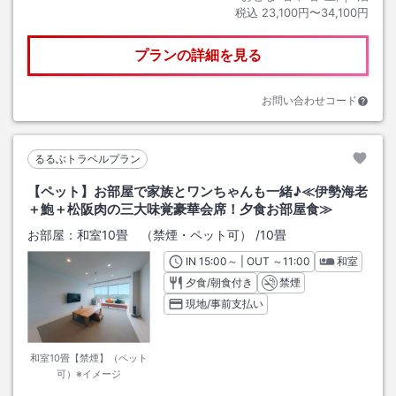
税込
23,100円〜34,100円
プランの詳細を見る
お問い合わせコード
るるぶトラベルプラン
【ペット】お部屋で家族とワンちゃんも一緒♪≪伊勢海老
＋鮑＋松阪肉の三大味覚豪華会席！夕食お部屋食≫
お部屋：
和室10畳 （禁煙・ペット可）
/
10畳
IN
チェックイン
15:00
～ | OUT
チェックアウト
～
11:00
和室
夕食/朝食付き
禁煙
現地/事前支払い
和室10畳【禁煙】（ペット
可）※イメージ