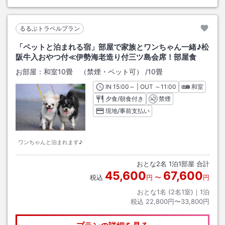
るるぶトラベルプラン
「ペットと泊まれる宿」部屋で家族とワンちゃん一緒♪松
阪牛入おやつ付≪伊勢海老造り付三ツ島会席！部屋食
お部屋：
和室10畳 （禁煙・ペット可）
/
10畳
IN
チェックイン
15:00
～ | OUT
チェックアウト
～
11:00
和室
夕食/朝食付き
禁煙
現地/事前支払い
ワンちゃんと泊まれます♪
おとな
2
名
1
泊
1
部屋 合計
45,600
67,600
税込
円
〜
円
おとな1名 (
2
名1室)｜
1
泊
税込
22,800円〜33,800円