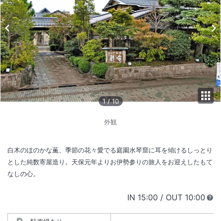
1
/
10
外観
白木のほのかな薫、季節の花々愛でる庭園水琴窟に耳を傾けるしっとり
とした純数寄屋造り。天保元年よりお伊勢参りの旅人をお迎えしたもて
なしの心。
IN
チェックイン
15:00
/ OUT
チェック
10:00