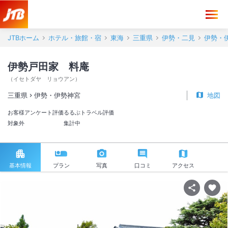
JTBホーム
ホテル・旅館・宿
東海
三重県
伊勢・二見
伊勢・
伊勢戸田家 料庵
（
イセトダヤ リョウアン
）
三重県
伊勢・伊勢神宮
地図
お客様アンケート評価
るるぶトラベル評価
対象外
集計中
基本情報
プラン
写真
口コミ
アクセス