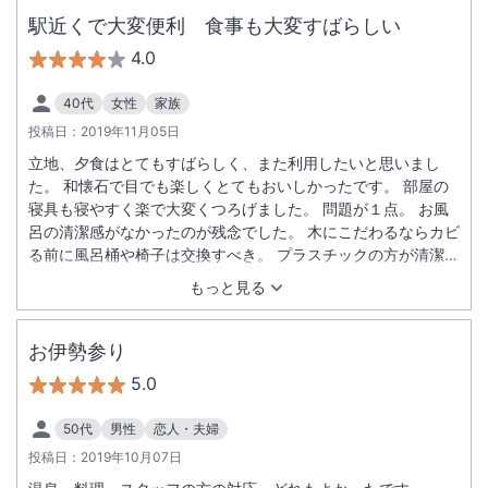
駅近くで大変便利 食事も大変すばらしい
4.0
40代
女性
家族
投稿日：
2019年11月05日
立地、夕食はとてもすばらしく、また利用したいと思いまし
た。 和懐石で目でも楽しくとてもおいしかったです。 部屋の
寝具も寝やすく楽で大変くつろげました。 問題が１点。 お風
呂の清潔感がなかったのが残念でした。 木にこだわるならカビ
る前に風呂桶や椅子は交換すべき。 プラスチックの方が清潔に
保てるのではないでしょうか。 掃除の仕方にも問題があるから
もっと見る
黒いかびだらけになるのだと思います。 他が素晴らしかったの
に残念でした。
お伊勢参り
5.0
50代
男性
恋人・夫婦
投稿日：
2019年10月07日