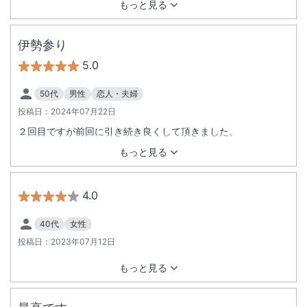
もっと見る
ている旨の説明をされました（配膳係は外国人の方で、片言の
日本語の為、何を仰っているのか理解できない部分がありまし
た）。しかし、精算の際、そのドリンク代が計上されていまし
伊勢参り
た。結果、支払いは不要となったのですが、不信感が募りまし
5.0
た。 外国人のスタッフの方については、最低限のコミュニケー
ションが行えるようにしていただきたいです。特に、金銭が発
50代
男性
恋人・夫婦
生する場面では、トラブルになりかねないと感じました。
投稿日：
2024年07月22日
２回目ですが前回に引き続き良くして頂きました。
もっと見る
4.0
40代
女性
投稿日：
2023年07月12日
もっと見る