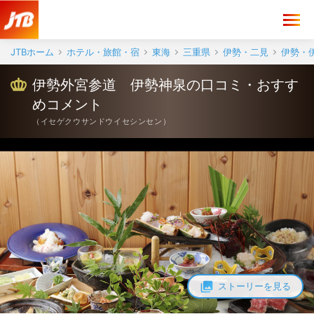
伊勢外宮参道 伊勢神泉 口コミ・おすすめコメント＜伊勢・伊勢神宮
JTBホーム
ホテル・旅館・宿
東海
三重県
伊勢・二見
伊勢・
伊勢外宮参道 伊勢神泉の口コミ・おすす
めコメント
（
イセゲクウサンドウイセシンセン
）
ストーリーを見る