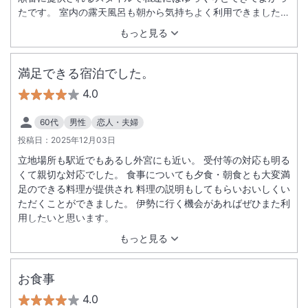
たです。 室内の露天風呂も朝から気持ちよく利用できました。
スタッフさんもバスの利用方法などこちらのわからないことに
もっと見る
優しく教えてくださりました。 なかなか予約が取れないと聞き
ましたが、次回もぜひ行きたいです。 ゆっくり
満足できる宿泊でした。
4.0
60代
男性
恋人・夫婦
投稿日：
2025年12月03日
立地場所も駅近でもあるし外宮にも近い。 受付等の対応も明る
くて親切な対応でした。 食事についても夕食・朝食とも大変満
足のできる料理が提供され 料理の説明もしてもらいおいしくい
ただくことができました。 伊勢に行く機会があればぜひまた利
用したいと思います。
もっと見る
お食事
4.0