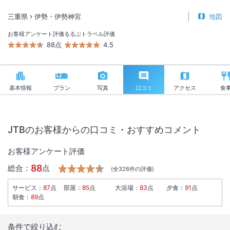
三重県
伊勢・伊勢神宮
地図
お客様アンケート評価
るるぶトラベル評価
88点
4.5
基本情報
プラン
写真
口コミ
アクセス
食
JTBのお客様からの口コミ・おすすめコメント
お客様アンケート評価
88
総合：
点
(全
326
件の評価)
サービス
：
87
点
部屋
：
85
点
大浴場
：
83
点
夕食
：
91
点
朝食
：
89
点
条件で絞り込む