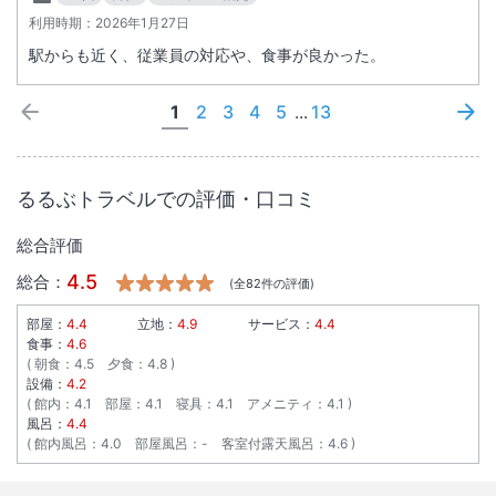
利用時期：
2026年1月27日
駅からも近く、従業員の対応や、食事が良かった。
1
2
3
4
5
...
13
るるぶトラベルでの評価・口コミ
総合評価
4.5
総合：
(全
82
件の評価)
部屋：
4.4
立地：
4.9
サービス：
4.4
食事：
4.6
朝食
：
4.5
夕食
：
4.8
設備：
4.2
館内
：
4.1
部屋
：
4.1
寝具
：
4.1
アメニティ
：
4.1
風呂：
4.4
館内風呂
：
4.0
部屋風呂
：
-
客室付露天風呂
：
4.6