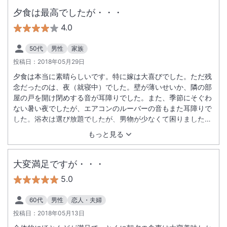
夕食は最高でしたが・・・
4.0
50代
男性
家族
投稿日：
2018年05月29日
夕食は本当に素晴らしいです。特に嫁は大喜びでした。ただ残
念だったのは、夜（就寝中）でした。壁が薄いせいか、隣の部
屋の戸を開け閉めする音が耳障りでした。また、季節にそぐわ
ない暑い夜でしたが、エアコンのルーバーの音もまた耳障りで
した。浴衣は選び放題でしたが、男物が少なくて困りました。
選ぶのは女性だけで十分です。でもまた泊まりたいホテルで
もっと見る
す。個室に露天風呂があるためか、大浴場があまり混んでいま
せんでした。これはうれしい誤算でした。
大変満足ですが・・・
5.0
60代
男性
恋人・夫婦
投稿日：
2018年05月13日