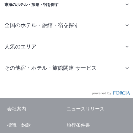
東海のホテル・旅館・宿を探す
全国のホテル・旅館・宿を探す
人気のエリア
札幌 ホテル
その他宿・ホテル・旅館関連 サービス
仙台 ホテル
国内旅行・国内ツアー
東京ディズニーリゾート(R)周辺 ホテル
JR・新幹線付きツアー
東京 ホテル
航空券付きツアー
東京ドーム ホテル
会社案内
ニュースリリース
現地観光・レジャーチケット
新宿 ホテル
標識・約款
旅行条件書
国内観光ガイド
横浜 ホテル