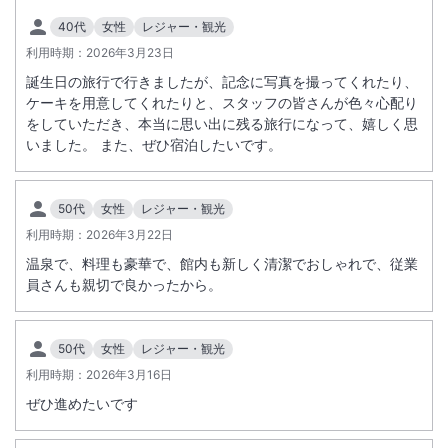
40代
女性
レジャー・観光
施設からのお知らせ
利用時期：
2026年3月23日
車でお越しの場合、専用駐車場がないため周辺の提携駐車場に有料でお
誕生日の旅行で行きましたが、記念に写真を撮ってくれたり、
停めいただいております。
ケーキを用意してくれたりと、スタッフの皆さんが色々心配り
全館禁煙です。喫煙される場合は、ロビーに喫煙室を設けております。
をしていただき、本当に思い出に残る旅行になって、嬉しく思
いました。 また、ぜひ宿泊したいです。
夕食時間は（１８時、１８時３０分、１９時３０分、２０時）の時間指
定制となります。ご希望の時間をお知らせください。希望に添えない場
合がございますので、あらかじめご了承ください
50代
女性
レジャー・観光
アレルギーの有無を事前にご連絡ください（ご人数、お出汁、つなぎの
利用時期：
2026年3月22日
使用の可否もご確認ください）
温泉で、料理も豪華で、館内も新しく清潔でおしゃれで、従業
員さんも親切で良かったから。
50代
女性
レジャー・観光
利用時期：
2026年3月16日
ぜひ進めたいです