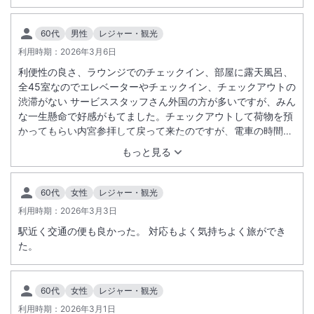
60代
男性
レジャー・観光
利用時期：
2026年3月6日
利便性の良さ、ラウンジでのチェックイン、部屋に露天風呂、
全45室なのでエレベーターやチェックイン、チェックアウトの
渋滞がない サービススタッフさん外国の方が多いですが、みん
な一生懸命で好感がもてました。チェックアウトして荷物を預
かってもらい内宮参拝して戻って来たのですが、電車の時間ま
で1時間以上有りロビーに居てもいいのかな？って思っていた
もっと見る
ら荷物を受け取る時に「良かったらラウンジでごゆっくりされ
てください」と先に声をかけてくれた！しかもフリードリンク
で感激しました。
60代
女性
レジャー・観光
利用時期：
2026年3月3日
駅近く交通の便も良かった。 対応もよく気持ちよく旅ができ
た。
60代
女性
レジャー・観光
利用時期：
2026年3月1日