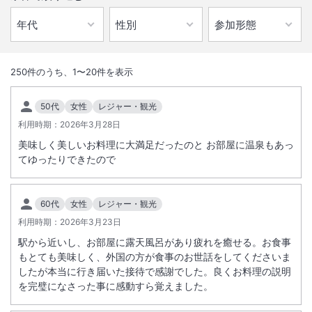
1
/
10
外観
250
件のうち、
1
〜
20
件を表示
伊勢市駅から徒歩1分。伊勢市街地初の天然温泉の宿。地元の旬の食材
50代
女性
レジャー・観光
を活かした日本料理、ゆったりとした時の流れが旅の疲れを癒してくれ
利用時期：
2026年3月28日
る旅荘です。
美味しく美しいお料理に大満足だったのと お部屋に温泉もあっ
てゆったりできたので
総客室数
45
室
IN
チェックイン
15:00
/ OUT
チェックアウト
11:00
60代
女性
レジャー・観光
大浴場あり
露天風呂あり
利用時期：
2026年3月23日
温泉
駅徒歩5分
駅から近いし、お部屋に露天風呂があり疲れを癒せる。お食事
駐車場あり
もとても美味しく、外国の方が食事のお世話をしてくださいま
したが本当に行き届いた接待で感謝でした。良くお料理の説明
を完璧になさった事に感動すら覚えました。
サステナビリティへの取り組み