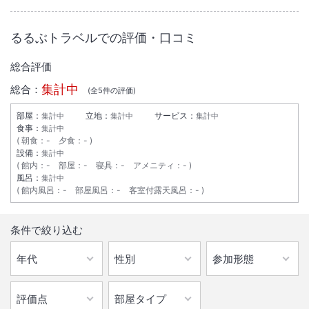
大浴場あり
露天風呂あり
るるぶトラベルでの評価・口コミ
温泉
駐車場あり
総合評価
集計中
総合：
(全
5
件の評価)
部屋：
立地：
サービス：
集計中
集計中
集計中
食事：
集計中
朝食
：
-
夕食
：
-
設備：
集計中
館内
：
-
部屋
：
-
寝具
：
-
アメニティ
：
-
風呂：
集計中
館内風呂
：
-
部屋風呂
：
-
客室付露天風呂
：
-
条件で絞り込む