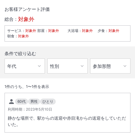
お客様アンケート評価
対象外
総合：
サービス
：
対象外
部屋
：
対象外
大浴場
：
対象外
夕食
：
対象外
朝食
：
対象外
条件で絞り込む
1
/
10
外観
1
件のうち、
1
〜
1
件を表示
一万坪の敷地を有し、赤目の自然に溶け込むようにただずむ湯と味覚の
60代
男性
ひとり
一軒宿です。時間を忘れてゆっくりと寛ぎのひとときをお過ごし下さ
利用時期：
2023年5月10日
い。
静かな場所で、駅からの送迎や赤目滝からの送迎をしていただ
いた。
総客室数
22
室
IN
チェックイン
15:00
/ OUT
チェックアウト
10:00