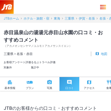
赤目温泉山の湯湯元赤目山水園 口コミ・おすすめコメント＜名張・赤
JTBホーム
ホテル・旅館・宿
東海
三重県
伊賀・名張
名張・
赤目温泉山の湯湯元赤目山水園の口コミ・お
すすめコメント
（
アカメオンセンヤマノユユモトアカメサンスイエン
）
三重県
名張・赤目
地図
お客様アンケート評価
るるぶトラベル評価
対象外
集計中
基本情報
プラン
写真
口コミ
アクセス
食
JTBのお客様からの口コミ・おすすめコメント