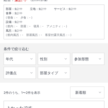
部屋：
立地：
サービス：
集計中
集計中
集計中
食事：
集計中
朝食
：
-
夕食
：
-
設備：
集計中
館内
：
-
部屋
：
-
寝具
：
-
アメニティ
：
-
風呂：
集計中
館内風呂
：
-
部屋風呂
：
-
客室付露天風呂
：
-
条件で絞り込む
2
件のうち、
1
〜
2
件を表示
よかったです