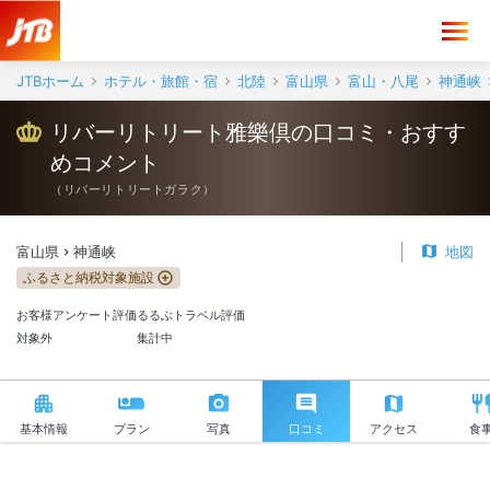
リバーリトリート雅樂倶 口コミ・おすすめコメント＜神通峡＞
JTBホーム
ホテル・旅館・宿
北陸
富山県
富山・八尾
神通峡
リバーリトリート雅樂倶の口コミ・おすす
めコメント
（
リバーリトリートガラク
）
富山県
神通峡
地図
ふるさと納税対象施設
お客様アンケート評価
るるぶトラベル評価
対象外
集計中
基本情報
プラン
写真
口コミ
アクセス
食