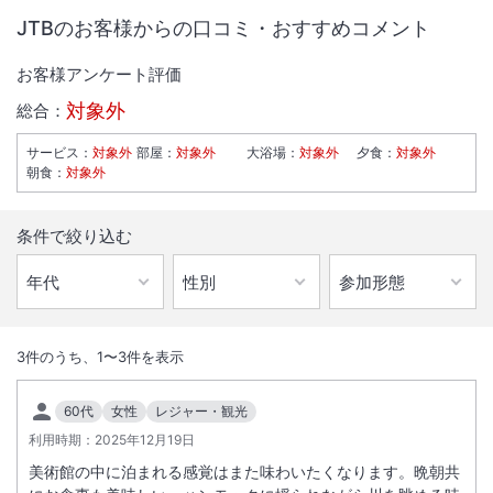
JTBのお客様からの口コミ・おすすめコメント
お客様アンケート評価
対象外
総合：
サービス
：
対象外
部屋
：
対象外
大浴場
：
対象外
夕食
：
対象外
朝食
：
対象外
条件で絞り込む
1
/
10
外観
3
件のうち、
1
〜
3
件を表示
神通峡のほとりに佇むスモールラグジュアリーホテル。唯一無二の贅沢
60代
女性
レジャー・観光
な空間をお樂しみください。
利用時期：
2025年12月19日
美術館の中に泊まれる感覚はまた味わいたくなります。晩朝共
総客室数
25
室
IN
チェックイン
15:00
/ OUT
チェックアウト
11:00