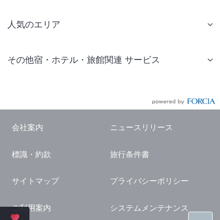
人気のエリア
札幌 ホテル
その他宿・ホテル・旅館関連 サービス
仙台 ホテル
国内旅行・国内ツアー
東京ディズニーリゾート(R)周辺 ホテル
JR・新幹線付きツアー
東京 ホテル
航空券付きツアー
東京ドーム ホテル
会社案内
ニュースリリース
現地観光・レジャーチケット
新宿 ホテル
標識・約款
旅行条件書
国内観光ガイド
横浜 ホテル
旅行・観光情報
熱海 ホテル
サイトマップ
プライバシーポリシー
名古屋 ホテル
ご利用案内
システムメンテナンス
京都 ホテル