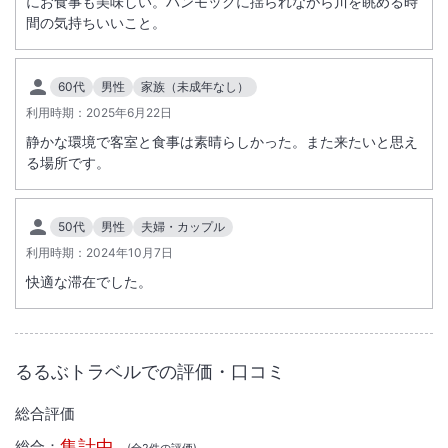
にお食事も美味しい。ハンモックに揺られながら川を眺める時
間の気持ちいいこと。
大浴場あり
露天風呂あり
温泉
駐車場あり
60代
男性
家族（未成年なし）
利用時期：
2025年6月22日
静かな環境で客室と食事は素晴らしかった。また来たいと思え
施設からのお知らせ
る場所です。
水曜日は定休日となります。
50代
男性
夫婦・カップル
利用時期：
2024年10月7日
快適な滞在でした。
るるぶトラベルでの評価・口コミ
総合評価
集計中
総合：
(全
2
件の評価)