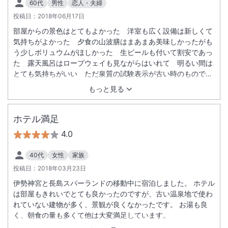
60代
男性
恋人・夫婦
投稿日：
2018年06月17日
部屋からの景色はとてもよかった 洋室も広く設備は新しくて
気持ちがよかった 夕食の山波膳はまあまあ美味しかったがも
う少しボリュウムがほしかった 生ビールも付いて割安であっ
た 露天風呂はロープウェイも見ながらはいれて 明るい間は
とても気持ちがいい ただ泉質の試験表示が古い時のものであ
り 木の板に彫られていて正式な用紙の掲示がなく自称温泉ソ
もっと見る
ムリエとしては不満であった 循環や掛流しや放射能の測定値
が知りたかったです
ホテル満足
4.0
40代
女性
家族
投稿日：
2018年03月23日
伊勢神宮と長島スパーランドの移動中に宿泊しました。 ホテル
は部屋もきれいでとても良かったのですが、古い温泉地で使わ
れていない建物が多く、景観が良くなかったです。 お湯も良
く、朝食の量も多くて他は大変満足しています。