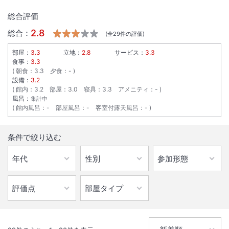
総合評価
2.8
総合：
(全
29
件の評価)
部屋：
3.3
立地：
2.8
サービス：
3.3
食事：
3.3
朝食
：
3.3
夕食
：
-
設備：
3.2
館内
：
3.2
部屋
：
3.0
寝具
：
3.3
アメニティ
：
-
風呂：
集計中
館内風呂
：
-
部屋風呂
：
-
客室付露天風呂
：
-
1
/
10
条件で絞り込む
外観
開湯1300年を迎えた名湯【湯の山温泉】。和会席はリピーター様にも
好評★三重観光の拠点にもオススメ！新型ウィルス対策実施中
IN
チェックイン
15:00
/ OUT
チェック
10:00