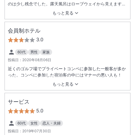
のは少し残念でした。露天風呂はロープウェイから見えますの
で、営業終了後に入った方がいいです。注意書きがあればよか
もっと見る
ったと思いました☆ （内風呂は見えません。） 徒歩１分の
大石公園という川遊びスポットがありました。水遊び準備をし
てこればよかった！！ おまかせ部屋で￥１１０００／人は超お
会員制ホテル
買い得！ 朝風呂も堪能しました！
3.0
60代
男性
家族
投稿日：
2020年08月06日
近くのゴルフ場でプライベートコンペに参加した一般客が多か
った。コンペに参加した宿泊客の中にはマナーの悪い人も！
もっと見る
サービス
5.0
60代
女性
恋人・夫婦
投稿日：
2019年07月30日