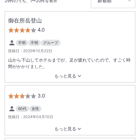
29
件のうち、
1
〜
20
件を表示
温泉
無線LAN
駐車場あり
御在所岳登山
4.0
不明
不明
グループ
投稿日：
2025年10月22日
山から下山してホテルまでが、足が疲れていたので、すごく時
間がかかりました。
もっと見る
3.0
60代
女性
投稿日：
2024年04月10日
もっと見る