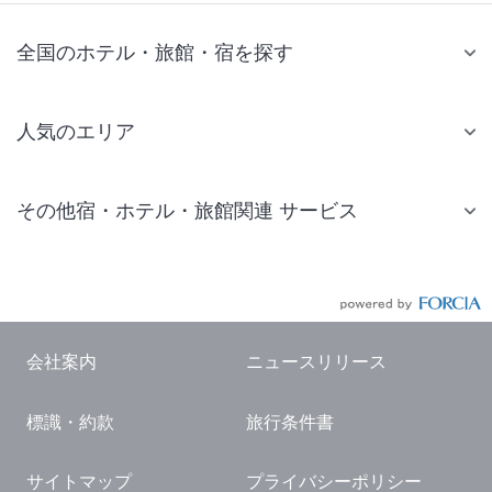
全国のホテル・旅館・宿を探す
人気のエリア
札幌 ホテル
その他宿・ホテル・旅館関連 サービス
仙台 ホテル
国内旅行・国内ツアー
東京ディズニーリゾート(R)周辺 ホテル
JR・新幹線付きツアー
東京 ホテル
航空券付きツアー
東京ドーム ホテル
会社案内
ニュースリリース
現地観光・レジャーチケット
新宿 ホテル
標識・約款
旅行条件書
国内観光ガイド
横浜 ホテル
旅行・観光情報
熱海 ホテル
サイトマップ
プライバシーポリシー