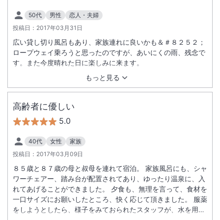
50代
男性
恋人・夫婦
投稿日：
2017年03月31日
広い貸し切り風呂もあり、家族連れに良いかも＆＃８２５２；
ロープウェイ乗ろうと思ったのですが、あいにくの雨、残念で
す。また今度晴れた日に楽しみに来ます。
もっと見る
高齢者に優しい
5.0
40代
女性
家族
投稿日：
2017年03月09日
８５歳と８７歳の母と叔母を連れて宿泊。 家族風呂にも、シャ
ワーチェアー、踏み台が配置されてあり、ゆったり温泉に、入
れてあげることができました。 夕食も、無理を言って、食材を
一口サイズにお願いしたところ、快く応じて頂きました。 服薬
をしようとしたら、様子をみておられたスタッフが、水を用意
してくださり、 とてもありがたく、優しさを感じました。 フ