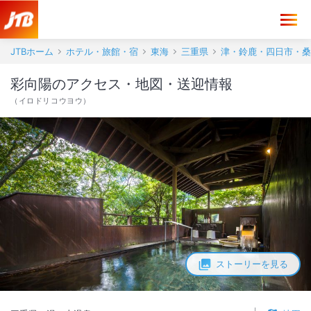
彩向陽 アクセス・地図・送迎情報【JTB】＜湯の山温泉＞
JTBホーム
ホテル・旅館・宿
東海
三重県
津・鈴鹿・四日市・桑
彩向陽のアクセス・地図・送迎情報
（
イロドリコウヨウ
）
ストーリーを見る