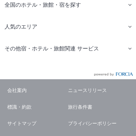
全国のホテル・旅館・宿を探す
人気のエリア
札幌 ホテル
その他宿・ホテル・旅館関連 サービス
仙台 ホテル
国内旅行・国内ツアー
東京ディズニーリゾート(R)周辺 ホテル
JR・新幹線付きツアー
東京 ホテル
航空券付きツアー
東京ドーム ホテル
会社案内
ニュースリリース
現地観光・レジャーチケット
新宿 ホテル
標識・約款
旅行条件書
国内観光ガイド
横浜 ホテル
旅行・観光情報
熱海 ホテル
サイトマップ
プライバシーポリシー
名古屋 ホテル