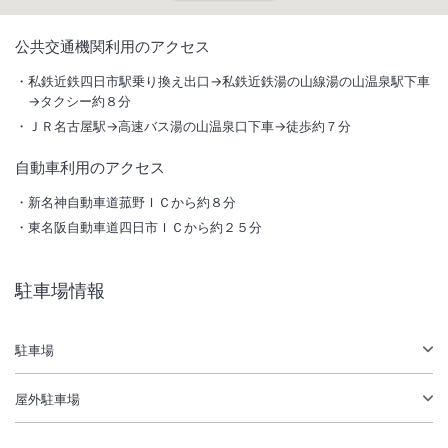
1
/
10
公共交通機関利用のアクセス
外観
私鉄近鉄四日市駅乗り換え出口→私鉄近鉄湯の山線湯の山温泉駅下車
→タクシー約８分
「安心・安全の非日常をお届けしたい」という想いから現在、3密の状
ＪＲ名古屋駅→高速バス湯の山温泉口下車→徒歩約７分
態を極力作らないための取り組みを実施中！大切な日を素敵に彩る「記
自動車利用のアクセス
念日の宿」
新名神自動車道菰野ＩＣから約８分
総客室数
24
室
IN
チェックイン
15:00
/ OUT
チェックアウト
10:00
東名阪自動車道四日市ＩＣから約２５分
大浴場あり
露天風呂あり
駐車場情報
温泉
駐車場あり
駐車場
施設からのお知らせ
【露天風呂改修のご案内】
屋外駐車場
期間： 2026年1月19日（月）～2026年3月10日（火）いつも湯の山温
泉 彩向陽をご愛顧いただき、誠にありがとうございます。