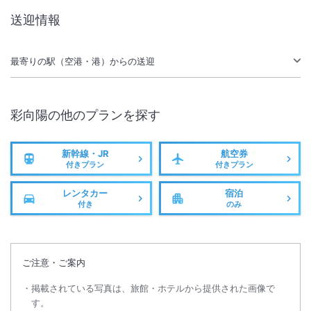
このたび当館では、より安全で、より快適に、より心からお寛ぎいただ
送迎情報
ける露天風呂を目指し、上記期間にて露天風呂の改修工事を行うことと
なりました。上記期間中は、露天風呂をご利用いただくことができませ
ん。
最寄りの駅（空港・港）からの送迎
楽しみにしてくださっているお客様には、心よりお詫び申し上げます。
今回の改修は、露天風呂そのものの劣化改善や安全面の強化だけでな
く、露天風呂へ向かう「山道の導線」も含めた改修となります。
彩向陽
の他のプランを探す
夜間や雨天時、ご年配のお客様や小さなお子様連れのお客様にも、より
安心して露天風呂までお進みいただけるよう、足元や動線を見直す、未
来に向けた改修工事です。露天風呂がご利用いただけない中でも、「来
新幹線・JR
航空券
付きプラン
付きプラン
てよかった」と感じていただける滞在をお届けできるよう、スタッフ一
※重要なお知らせです。必ず続きをご確認ください。
同、この期間限定のサービスも考えながら心を込めてお迎えいたしま
レンタカー
宿泊
す。
付き
のみ
改修後の新しい露天風呂を、ぜひ楽しみにお待ちいただけましたら幸い
でございます。
ご注意・ご案内
【SDGsへの取り組み】
『プラスチック資源循環促進法』という法律が施行され、ＳＤＧｓの取
掲載されている写真は、旅館・ホテルから提供された画像で
り組みの一環としまして一部アメニティを有料化しております。
す。