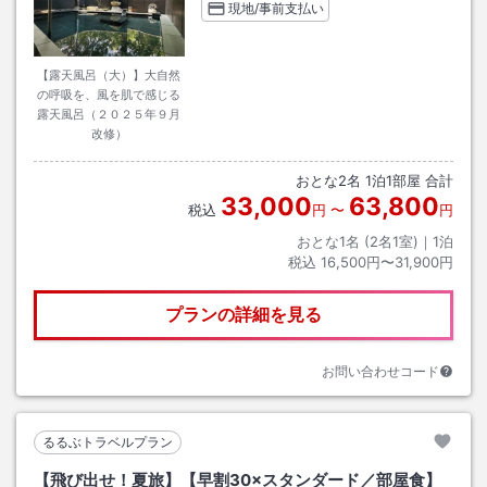
現地/事前支払い
【露天風呂（大）】大自然
の呼吸を、風を肌で感じる
露天風呂（２０２５年９月
改修）
おとな
2
名
1
泊
1
部屋 合計
33,000
63,800
税込
円
〜
円
おとな1名 (
2
名1室)｜
1
泊
税込
16,500円〜31,900円
プランの詳細を見る
お問い合わせコード
るるぶトラベルプラン
【飛び出せ！夏旅】【早割30×スタンダード／部屋食】