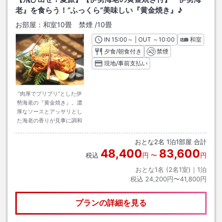
老』を食らう！“ふっくら”美味しい『黄金焼き』♪
お部屋：
和室10畳 禁煙
/
10畳
IN
チェックイン
15:00
～ | OUT
チェックアウト
～
10:00
和室
夕食/朝食付き
禁煙
現地/事前支払い
“肉厚でプリプリ”とした伊
勢海老の『黄金焼き』。濃
厚なソースとアッサリとし
た海老の香りが見事に調和
おとな
2
名
1
泊
1
部屋 合計
48,400
83,600
税込
円
〜
円
おとな1名 (
2
名1室)｜
1
泊
税込
24,200円〜41,800円
プランの詳細を見る