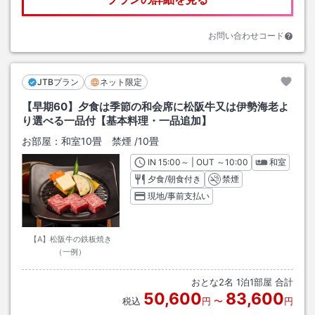
お問い合わせコード
JTBプラン
ネット限定
【早期60】夕食は季節の和会席に松阪牛又は伊勢海老よ
り選べる一品付【基本料理・一品追加】
お部屋：
和室10畳 禁煙
/
10畳
IN
チェックイン
15:00
～ | OUT
チェックアウト
～
10:00
和室
夕食/朝食付き
禁煙
現地/事前支払い
【A】松阪牛の鉄板焼き
（一例）
おとな
2
名
1
泊
1
部屋 合計
50,600
83,600
税込
円
〜
円