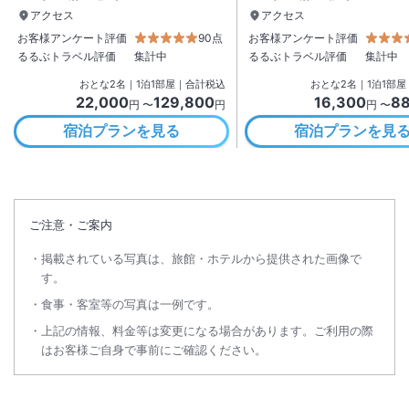
アクセス
アクセス
お客様アンケート評価
90点
お客様アンケート評価
るるぶトラベル評価
集計中
るるぶトラベル評価
集計中
おとな
2
名
｜
1
泊
1
部屋｜合計税込
おとな
2
名
｜
1
泊
1
部屋
22,000
129,800
16,300
88
円 〜
円
円 〜
宿泊プランを見る
宿泊プランを見
ご注意・ご案内
掲載されている写真は、旅館・ホテルから提供された画像で
す。
食事・客室等の写真は一例です。
上記の情報、料金等は変更になる場合があります。ご利用の際
はお客様ご自身で事前にご確認ください。