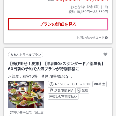
おとな1名 (
2
名1室)｜
1
泊
税込
18,150円〜33,550円
プランの詳細を見る
お問い合わせコード
るるぶトラベルプラン
【飛び出せ！夏旅】【早割60×スタンダード／部屋食】
60日前の予約で人気プランが特別価格に
お部屋：
和室10畳 禁煙
/
8畳
/風呂なし
IN
チェックイン
15:00
～ | OUT
チェックアウト
～
10:00
和室
夕食/朝食付き
禁煙
現地/事前支払い
【寿亭の基本会席】“国土交