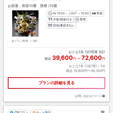
お部屋：
和室10畳 禁煙
/
10畳
IN
チェックイン
15:00
～ | OUT
チェックアウト
～
10:00
和室
夕食/朝食付き
禁煙
現地/事前支払い
当プラン料理（一例）
おとな
2
名
1
泊
1
部屋 合計
39,600
72,600
税込
円
〜
円
おとな1名 (
2
名1室)｜
1
泊
税込
19,800円〜36,300円
プランの詳細を見る
お問い合わせコード
JTBプラン
ネット限定