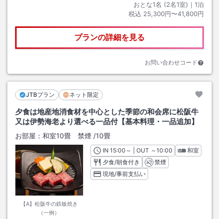
おとな1名 (
2
名1室)｜
1
泊
税込
25,300円〜41,800円
プランの詳細を見る
お問い合わせコード
JTBプラン
ネット限定
夕食は地産地消食材を中心とした季節の和会席に松阪牛
又は伊勢海老より選べる一品付【基本料理・一品追加】
お部屋：
和室10畳 禁煙
/
10畳
IN
チェックイン
15:00
～ | OUT
チェックアウト
～
10:00
和室
夕食/朝食付き
禁煙
現地/事前支払い
【A】松阪牛の鉄板焼き
（一例）