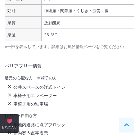
効能
神経痛・関節痛・くじき・疲労回復
泉質
放射能泉
泉温
26.3℃
※一部を表示しています。詳細はお風呂情報ページをご覧ください。
バリアフリー情報
足元の心配な方・車椅子の方
公共スペースの洋式トイレ
車椅子用エレベーター
車椅子用の駐車場
目のご不自由な方
敷地内道路に点字ブロック
ペー
お気に入り
館内案内点字表示