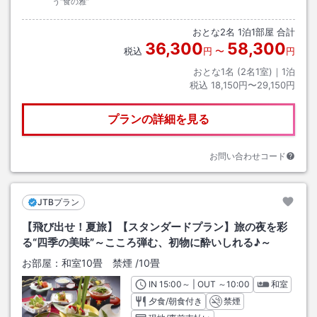
う“食の雅”
おとな
2
名
1
泊
1
部屋 合計
36,300
58,300
税込
円
〜
円
おとな1名 (
2
名1室)｜
1
泊
税込
18,150円〜29,150円
プランの詳細を見る
お問い合わせコード
JTBプラン
【飛び出せ！夏旅】【スタンダードプラン】旅の夜を彩
る“四季の美味”～こころ弾む、初物に酔いしれる♪～
お部屋：
和室10畳 禁煙
/
10畳
IN
チェックイン
15:00
～ | OUT
チェックアウト
～
10:00
和室
夕食/朝食付き
禁煙