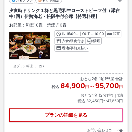
JTBプラン
ネット限定
夕食時ドリンク１杯と黒毛和牛ローストビーフ付（滞在
中1回）伊勢海老・松阪牛付会席【特選料理】
お部屋：
和室10畳 禁煙
/
10畳
IN
チェックイン
15:00
～ | OUT
チェックアウト
～
10:00
和室
夕食/朝食付き
禁煙
現地/事前支払い
当プラン料理（一例）
おとな
2
名
1
泊
1
部屋 合計
64,900
95,700
税込
円
〜
円
おとな1名 (
2
名1室)｜
1
泊
税込
32,450円〜47,850円
プランの詳細を見る
お問い合わせコード