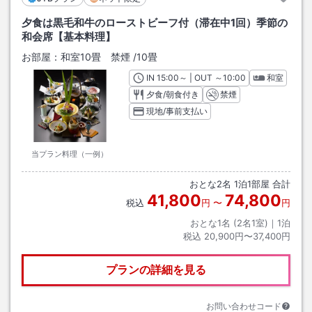
夕食は黒毛和牛のローストビーフ付（滞在中1回）季節の
和会席【基本料理】
お部屋：
和室10畳 禁煙
/
10畳
IN
チェックイン
15:00
～ | OUT
チェックアウト
～
10:00
和室
夕食/朝食付き
禁煙
現地/事前支払い
当プラン料理（一例）
おとな
2
名
1
泊
1
部屋 合計
41,800
74,800
税込
円
〜
円
おとな1名 (
2
名1室)｜
1
泊
税込
20,900円〜37,400円
プランの詳細を見る
お問い合わせコード