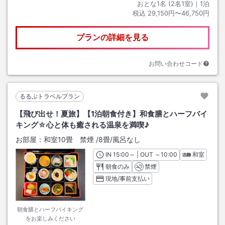
おとな1名 (
2
名1室)｜
1
泊
税込
29,150円〜46,750円
プランの詳細を見る
お問い合わせコード
るるぶトラベルプラン
【飛び出せ！夏旅】【1泊朝食付き】和食膳とハーフバイ
キング☆心と体も癒される温泉を満喫♪
お部屋：
和室10畳 禁煙
/
8畳
/風呂なし
IN
チェックイン
15:00
～ | OUT
チェックアウト
～
10:00
和室
朝食のみ
禁煙
現地/事前支払い
朝食膳とハーフバイキング
をお楽しみください