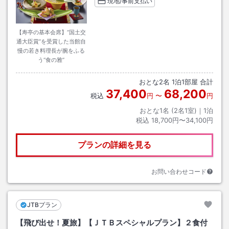
現地/事前支払い
【寿亭の基本会席】“国土交
通大臣賞”を受賞した当館自
慢の若き料理長が腕をふる
う“食の雅”
おとな
2
名
1
泊
1
部屋 合計
37,400
68,200
税込
円
〜
円
おとな1名 (
2
名1室)｜
1
泊
税込
18,700円〜34,100円
プランの詳細を見る
お問い合わせコード
JTBプラン
【飛び出せ！夏旅】【ＪＴＢスペシャルプラン】２食付