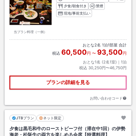
夕食/朝食付き
禁煙
現地/事前支払い
当プラン料理（一例）
おとな
2
名
1
泊
1
部屋 合計
60,500
93,500
税込
円
〜
円
おとな1名 (
2
名1室)｜
1
泊
税込
30,250円〜46,750円
プランの詳細を見る
お問い合わせコード
JTBプラン
ネット限定
夕食は黒毛和牛のローストビーフ付（滞在中1回）の伊勢
海老・松阪牛の両方を楽しめる会席【特選料理】