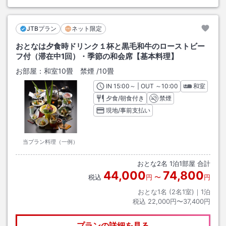
JTBプラン
ネット限定
おとなは夕食時ドリンク１杯と黒毛和牛のローストビー
フ付（滞在中1回）・季節の和会席【基本料理】
お部屋：
和室10畳 禁煙
/
10畳
IN
チェックイン
15:00
～ | OUT
チェックアウト
～
10:00
和室
夕食/朝食付き
禁煙
現地/事前支払い
当プラン料理（一例）
おとな
2
名
1
泊
1
部屋 合計
44,000
74,800
税込
円
〜
円
おとな1名 (
2
名1室)｜
1
泊
税込
22,000円〜37,400円
プランの詳細を見る