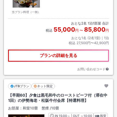
当プラン料理（一例）
おとな
2
名
1
泊
1
部屋 合計
55,000
85,800
税込
円
〜
円
おとな1名 (
2
名1室)｜
1
泊
税込
27,500円〜42,900円
プランの詳細を見る
お問い合わせコード
JTBプラン
ネット限定
【早期60】夕食は黒毛和牛のローストビーフ付（滞在中
1回）の伊勢海老・松阪牛付会席【特選料理】
お部屋：
和室10畳 禁煙
/
10畳
IN
チェックイン
15:00
～ | OUT
チェックアウト
～
10:00
和室