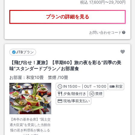
税込
17,600円〜29,700円
プランの詳細を見る
お問い合わせコード
JTBプラン
【飛び出せ！夏旅】【早期60】旅の夜を彩る“四季の美
味”スタンダードプラン／お部屋食
お部屋：
和室10畳 禁煙
/
10畳
IN
チェックイン
15:00
～ | OUT
チェックアウト
～
10:00
和室
夕食/朝食付き
禁煙
現地/事前支払い
【寿亭の基本会席】“国土交
通大臣賞”を受賞した当館自
慢の若き料理長が腕をふる