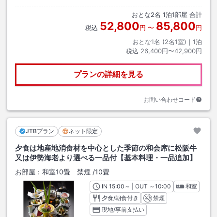
おとな
2
名
1
泊
1
部屋 合計
52,800
85,800
税込
円
〜
円
おとな1名 (
2
名1室)｜
1
泊
税込
26,400円〜42,900円
プランの詳細を見る
お問い合わせコード
JTBプラン
ネット限定
夕食は地産地消食材を中心とした季節の和会席に松阪牛
又は伊勢海老より選べる一品付【基本料理・一品追加】
お部屋：
和室10畳 禁煙
/
10畳
IN
チェックイン
15:00
～ | OUT
チェックアウト
～
10:00
和室
夕食/朝食付き
禁煙
現地/事前支払い