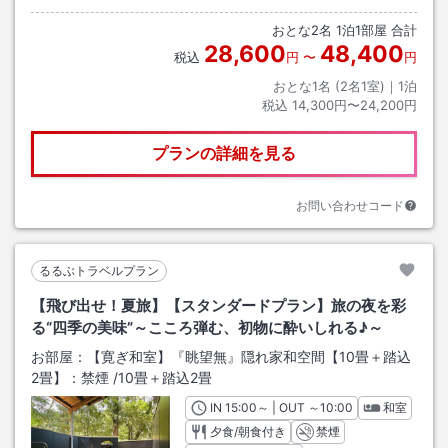
おとな
2
名
1
泊
1
部屋 合計
28,600
48,400
税込
円
〜
円
おとな1名 (
2
名1室)｜
1
泊
税込
14,300円〜24,200円
プランの詳細を見る
お問い合わせコード
るるぶトラベルプラン
【飛び出せ！夏旅】【スタンダードプラン】旅の夜を彩
る“四季の美味”～こころ弾む、初物に酔いしれる♪～
お部屋：
【寛ぎ和室】『眺望無』隠れ家和空間【10畳＋踏込
2畳】：禁煙
/
10畳＋踏込2畳
IN
チェックイン
15:00
～ | OUT
チェックアウト
～
10:00
和室
夕食/朝食付き
禁煙