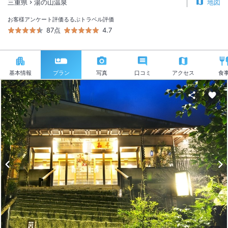
三重県
湯の山温泉
地図
お客様アンケート評価
るるぶトラベル評価
87点
4.7
基本情報
プラン
写真
口コミ
アクセス
食