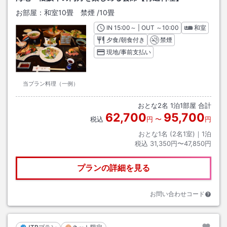
お部屋：
和室10畳 禁煙
/
10畳
IN
チェックイン
15:00
～ | OUT
チェックアウト
～
10:00
和室
夕食/朝食付き
禁煙
現地/事前支払い
当プラン料理（一例）
おとな
2
名
1
泊
1
部屋 合計
62,700
95,700
税込
円
〜
円
おとな1名 (
2
名1室)｜
1
泊
税込
31,350円〜47,850円
プランの詳細を見る
お問い合わせコード