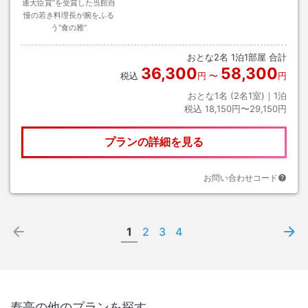
通大臣賞”を受賞した当館自
慢の若き料理長が腕をふる
う“食の雅”
おとな
2
名
1
泊
1
部屋 合計
36,300
58,300
税込
円
〜
円
おとな1名 (
2
名1室)｜
1
泊
税込
18,150円〜29,150円
プランの詳細を見る
お問い合わせコード
1
2
3
4
寿亭
の他のプランを探す