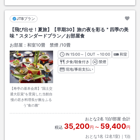
JTBプラン
【飛び出せ！夏旅】【早期30】旅の夜を彩る＂四季の美
味＂スタンダードプラン／お部屋食
お部屋：
和室10畳 禁煙
/
10畳
IN
チェックイン
15:00
～ | OUT
チェックアウト
～
10:00
和室
夕食/朝食付き
禁煙
現地/事前支払い
【寿亭の基本会席】“国土交
通大臣賞”を受賞した当館自
慢の若き料理長が腕をふる
う“食の雅”
おとな
2
名
1
泊
1
部屋 合計
35,200
59,400
税込
円
〜
円
おとな1名 (
2
名1室)｜
1
泊