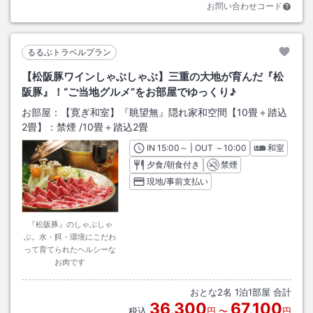
お問い合わせコード
るるぶトラベルプラン
【松阪豚ワインしゃぶしゃぶ】三重の大地が育んだ『松
阪豚』！“ご当地グルメ”をお部屋でゆっくり♪
お部屋：
【寛ぎ和室】『眺望無』隠れ家和空間【10畳＋踏込
2畳】：禁煙
/
10畳＋踏込2畳
IN
チェックイン
15:00
～ | OUT
チェックアウト
～
10:00
和室
夕食/朝食付き
禁煙
現地/事前支払い
『松阪豚』のしゃぶしゃ
ぶ。水・餌・環境にこだわ
って育てられたヘルシーな
お肉です
おとな
2
名
1
泊
1
部屋 合計
36,300
67,100
税込
円
〜
円