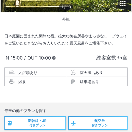
1
/
10
外観
日本庭園に囲まれた閑静な宿。雄大な御在所岳やまっ赤なロープウェイ
をご覧いただきながらお入りいただく露天風呂をご堪能下さい。
総客室数
35
室
IN
チェックイン
15:00
/ OUT
チェックアウト
10:00
大浴場あり
露天風呂あり
温泉
駐車場あり
寿亭
の他のプランを探す
新幹線・JR
航空券
付きプラン
付きプラン