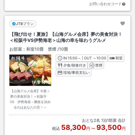
お問い合わせコード
JTBプラン
【飛び出せ！夏旅】【山海グルメ会席】夢の美食対決！
＜松阪牛VS伊勢海老＞山海の幸を味わうグルメ
お部屋：
和室10畳 禁煙
/
10畳
IN
チェックイン
15:00
～ | OUT
チェックアウト
～
10:00
和室
夕食/朝食付き
禁煙
現地/事前支払い
【山海グルメ会席】今夜＜
夢の美食対決！＞松阪牛
VS 伊勢海老～勝敗を決め
るのはあなたの舌！～
おとな
2
名
1
泊
1
部屋 合計
58,300
93,500
税込
円
〜
円