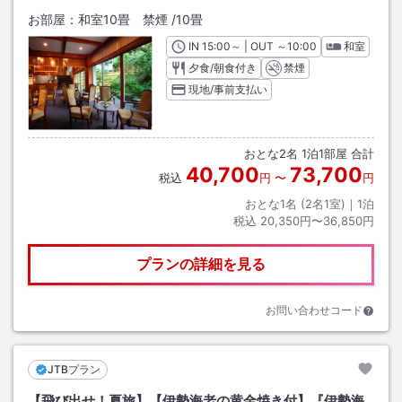
お部屋：
和室10畳 禁煙
/
10畳
IN
チェックイン
15:00
～ | OUT
チェックアウト
～
10:00
和室
夕食/朝食付き
禁煙
現地/事前支払い
おとな
2
名
1
泊
1
部屋 合計
40,700
73,700
税込
円
〜
円
おとな1名 (
2
名1室)｜
1
泊
税込
20,350円〜36,850円
プランの詳細を見る
お問い合わせコード
JTBプラン
【飛び出せ！夏旅】【伊勢海老の黄金焼き付】『伊勢海