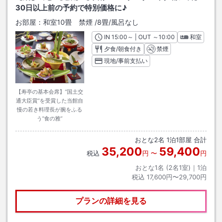
30日以上前の予約で特別価格に♪
お部屋：
和室10畳 禁煙
/
8畳
/風呂なし
IN
チェックイン
15:00
～ | OUT
チェックアウト
～
10:00
和室
夕食/朝食付き
禁煙
現地/事前支払い
【寿亭の基本会席】“国土交
通大臣賞”を受賞した当館自
慢の若き料理長が腕をふる
う“食の雅”
おとな
2
名
1
泊
1
部屋 合計
35,200
59,400
税込
円
〜
円
おとな1名 (
2
名1室)｜
1
泊
税込
17,600円〜29,700円
プランの詳細を見る