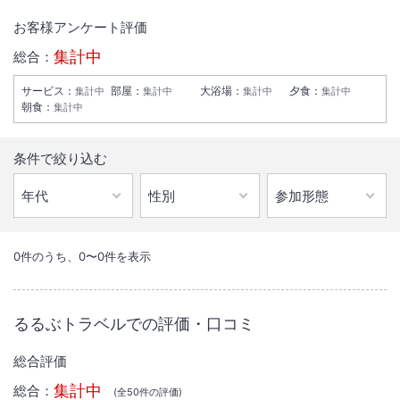
お客様アンケート評価
集計中
総合：
サービス
：
部屋
：
大浴場
：
夕食
：
集計中
集計中
集計中
集計中
朝食
：
集計中
条件で絞り込む
1
/
10
外観
0
件のうち、
0
〜
0
件を表示
２０１４年１２月オープンの新築ホテルです。大浴場、平面駐車場169
台、全室Wi-Fi完備。心のこもったサービスでお迎えいたします。朝食
るるぶトラベルでの評価・口コミ
は無料
総合評価
総客室数
237
室
IN
チェックイン
15:00
/ OUT
チェックアウト
10:00
集計中
総合：
(全
50
件の評価)