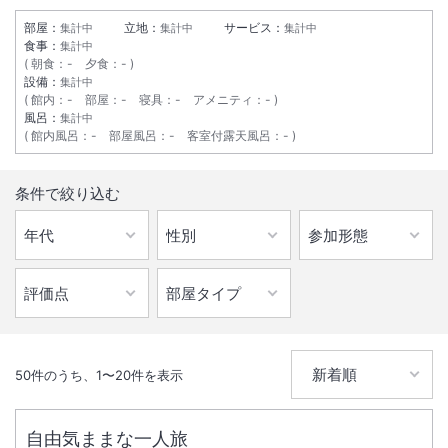
部屋：
立地：
サービス：
集計中
集計中
集計中
大浴場あり
駐車場あり
食事：
集計中
朝食
：
-
夕食
：
-
設備：
集計中
施設からのお知らせ
館内
：
-
部屋
：
-
寝具
：
-
アメニティ
：
-
風呂：
集計中
添い寝の小学生は、2,000円が現地払いとなります。
館内風呂
：
-
部屋風呂
：
-
客室付露天風呂
：
-
条件で絞り込む
50
件のうち、
1
〜
20
件を表示
自由気ままな一人旅