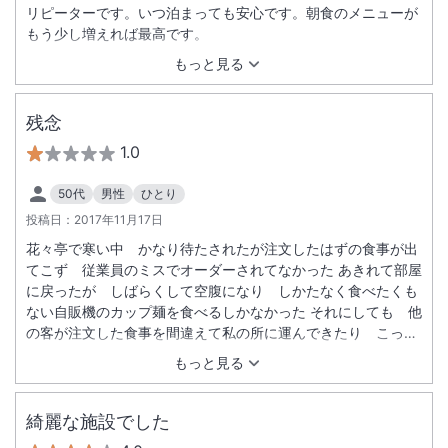
リピーターです。いつ泊まっても安心です。朝食のメニューが
もう少し増えれば最高です。
もっと見る
残念
1.0
50代
男性
ひとり
投稿日：
2017年11月17日
花々亭で寒い中 かなり待たされたが注文したはずの食事が出
てこず 従業員のミスでオーダーされてなかった あきれて部屋
に戻ったが しばらくして空腹になり しかたなく食べたくも
ない自販機のカップ麺を食べるしかなかった それにしても 他
の客が注文した食事を間違えて私の所に運んできたり こっち
のオーダーを忘れるし 「すいません」の一言ですまされるの
もっと見る
か いいかげんだ 気分が悪い
綺麗な施設でした