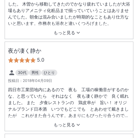
した。 木曽から移動してきたのでかなり疲れていましたが大浴
場もありアメニティ化粧品まで揃っていていうことはありませ
んでした。朝食は混み合いましたが時期的なこともあり仕方な
いと思います。作務衣も浴衣と違いくつろげました。
もっと見る
夜が凄く静か
5.0
30代
男性
ひとり
投稿日：
2018年04月09日
四日市工業団地内にあるので 夜も 工場の稼働音がするのか
な、と思っていたら それはなく 夜も凄く静かで 良く眠れ
ました。 また 夕食レストランの 鶏皮串が 旨い！ オリジ
ナルブランド日本酒 いつでもどこでも とあわせて戴きまし
たが これがまた合うんです。あまりにもぴったり合うので
次回利用時も 楽しみになりました。お部屋も快適 適温で
もっと見る
ゆっくり休めました。 又次回も よろしくお願いいたします。