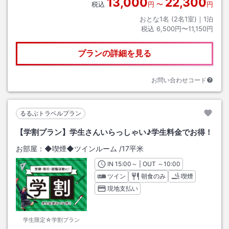
13,000
22,300
税込
円
〜
円
おとな1名 (
2
名1室)｜
1
泊
税込
6,500円〜11,150円
プランの詳細を見る
お問い合わせコード
るるぶトラベルプラン
【学割プラン】学生さんいらっしゃい♪学生料金でお得！
お部屋：
◆喫煙◆ツインルーム
/
17平米
IN
チェックイン
15:00
～ | OUT
チェックアウト
～
10:00
ツイン
朝食のみ
喫煙
現地支払い
学生限定☆学割プラン