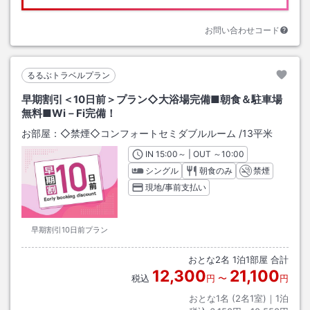
お問い合わせコード
るるぶトラベルプラン
早期割引＜10日前＞プラン◇大浴場完備■朝食＆駐車場
無料■Wi－Fi完備！
お部屋：
◇禁煙◇コンフォートセミダブルルーム
/
13平米
IN
チェックイン
15:00
～ | OUT
チェックアウト
～
10:00
シングル
朝食のみ
禁煙
現地/事前支払い
早期割引10日前プラン
おとな
2
名
1
泊
1
部屋 合計
12,300
21,100
税込
円
〜
円
おとな1名 (
2
名1室)｜
1
泊