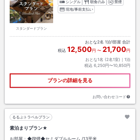
シングル
朝食のみ
禁煙
現地/事前支払い
スタンダードプラン
おとな
2
名
1
泊
1
部屋 合計
12,500
21,700
税込
円
〜
円
おとな1名 (
2
名1室)｜
1
泊
税込
6,250円〜10,850円
プランの詳細を見る
お問い合わせコード
るるぶトラベルプラン
素泊まりプラン★
お部屋：
◆喫煙◆セミダブルルーム
/
13平米