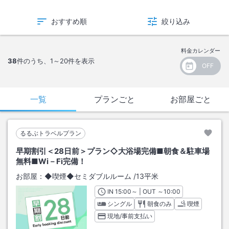
おすすめ順
絞り込み
料金カレンダー
38
件のうち、
1～20
件を表示
一覧
プランごと
お部屋ごと
るるぶトラベルプラン
早期割引＜28日前＞プラン◇大浴場完備■朝食＆駐車場
無料■Wi－Fi完備！
お部屋：
◆喫煙◆セミダブルルーム
/
13平米
IN
チェックイン
15:00
～ | OUT
チェックアウト
～
10:00
シングル
朝食のみ
喫煙
現地/事前支払い