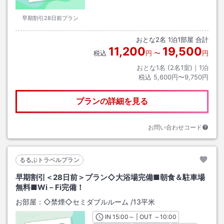
早期割引28日前プラン
おとな
2
名
1
泊
1
部屋 合計
11,200
19,500
税込
円
〜
円
おとな1名 (
2
名1室)｜
1
泊
税込
5,600円〜9,750円
プランの詳細を見る
お問い合わせコード
るるぶトラベルプラン
早期割引＜28日前＞プラン◇大浴場完備■朝食＆駐車場
無料■Wi－Fi完備！
お部屋：
◇禁煙◇セミダブルルーム
/
13平米
IN
チェックイン
15:00
～ | OUT
チェックアウト
～
10:00