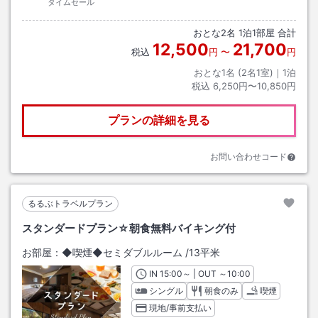
タイムセール
おとな
2
名
1
泊
1
部屋 合計
12,500
21,700
税込
円
〜
円
おとな1名 (
2
名1室)｜
1
泊
税込
6,250円〜10,850円
プランの詳細を見る
お問い合わせコード
るるぶトラベルプラン
スタンダードプラン☆朝食無料バイキング付
お部屋：
◆喫煙◆セミダブルルーム
/
13平米
IN
チェックイン
15:00
～ | OUT
チェックアウト
～
10:00
シングル
朝食のみ
喫煙
現地/事前支払い