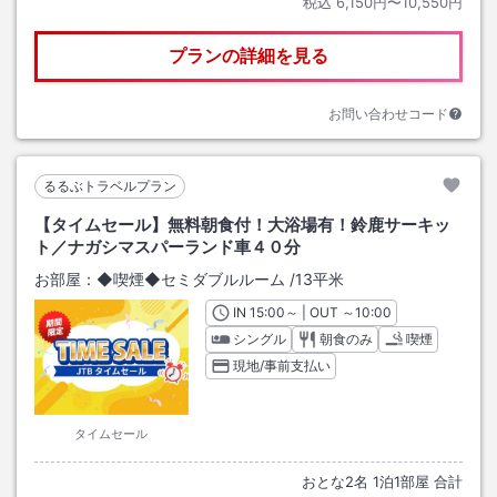
税込
6,150円〜10,550円
プランの詳細を見る
お問い合わせコード
るるぶトラベルプラン
【タイムセール】無料朝食付！大浴場有！鈴鹿サーキッ
ト／ナガシマスパーランド車４０分
お部屋：
◆喫煙◆セミダブルルーム
/
13平米
IN
チェックイン
15:00
～ | OUT
チェックアウト
～
10:00
シングル
朝食のみ
喫煙
現地/事前支払い
タイムセール
おとな
2
名
1
泊
1
部屋 合計