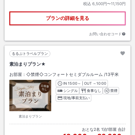
税込
6,500円〜11,150円
プランの詳細を見る
お問い合わせコード
るるぶトラベルプラン
素泊まりプラン★
お部屋：
◇禁煙◇コンフォートセミダブルルーム
/
13平米
IN
チェックイン
15:00
～ | OUT
チェックアウト
～
10:00
シングル
食事なし
禁煙
現地/事前支払い
素泊まりプラン
おとな
2
名
1
泊
1
部屋 合計