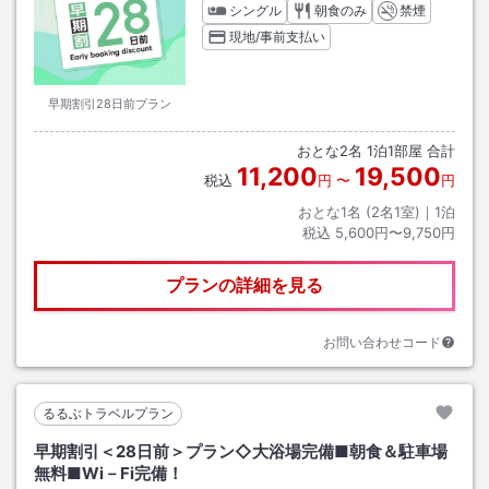
シングル
朝食のみ
禁煙
現地/事前支払い
早期割引28日前プラン
おとな
2
名
1
泊
1
部屋 合計
11,200
19,500
税込
円
〜
円
おとな1名 (
2
名1室)｜
1
泊
税込
5,600円〜9,750円
プランの詳細を見る
お問い合わせコード
るるぶトラベルプラン
早期割引＜28日前＞プラン◇大浴場完備■朝食＆駐車場
無料■Wi－Fi完備！