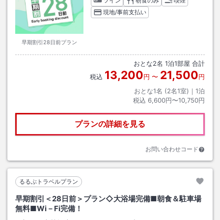
ツイン
朝食のみ
喫煙
現地/事前支払い
早期割引28日前プラン
おとな
2
名
1
泊
1
部屋 合計
13,200
21,500
税込
円
〜
円
おとな1名 (
2
名1室)｜
1
泊
税込
6,600円〜10,750円
プランの詳細を見る
お問い合わせコード
るるぶトラベルプラン
早期割引＜28日前＞プラン◇大浴場完備■朝食＆駐車場
無料■Wi－Fi完備！