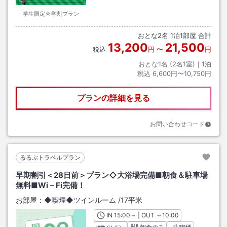
学生限定☆学割プラン
おとな
2
名
1
泊
1
部屋 合計
13,200
21,500
税込
円
〜
円
おとな1名 (
2
名1室)｜
1
泊
税込
6,600円〜10,750円
プランの詳細を見る
お問い合わせコード
るるぶトラベルプラン
早期割引＜28日前＞プラン◇大浴場完備■朝食＆駐車場
無料■Wi－Fi完備！
お部屋：
◆喫煙◆ツインルーム
/
17平米
IN
チェックイン
15:00
～ | OUT
チェックアウト
～
10:00