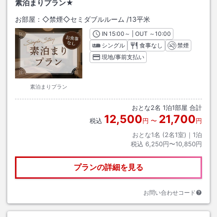
素泊まりプラン★
お部屋：
◇禁煙◇セミダブルルーム
/
13平米
IN
チェックイン
15:00
～ | OUT
チェックアウト
～
10:00
シングル
食事なし
禁煙
現地/事前支払い
素泊まりプラン
おとな
2
名
1
泊
1
部屋 合計
12,500
21,700
税込
円
〜
円
おとな1名 (
2
名1室)｜
1
泊
税込
6,250円〜10,850円
プランの詳細を見る
お問い合わせコード