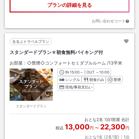
プランの詳細を見る
お問い合わせコード
るるぶトラベルプラン
スタンダードプラン☆朝食無料バイキング付
お部屋：
◇禁煙◇コンフォートセミダブルルーム
/
13平米
IN
チェックイン
15:00
～ | OUT
チェックアウト
～
10:00
シングル
朝食のみ
禁煙
現地/事前支払い
スタンダードプラン
おとな
2
名
1
泊
1
部屋 合計
13,000
22,300
税込
円
〜
円
おとな1名 (
2
名1室)｜
1
泊