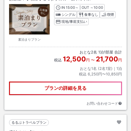
IN
チェックイン
15:00
～ | OUT
チェックアウト
～
10:00
シングル
食事なし
喫煙
現地/事前支払い
素泊まりプラン
おとな
2
名
1
泊
1
部屋 合計
12,500
21,700
税込
円
〜
円
おとな1名 (
2
名1室)｜
1
泊
税込
6,250円〜10,850円
プランの詳細を見る
お問い合わせコード
るるぶトラベルプラン