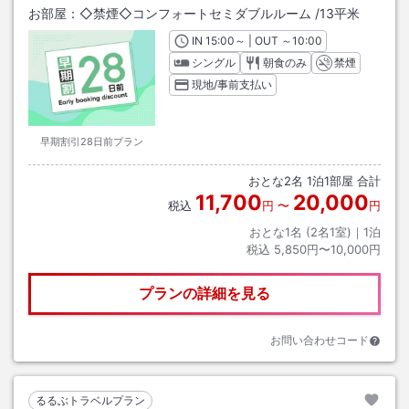
お部屋：
◇禁煙◇コンフォートセミダブルルーム
/
13平米
IN
チェックイン
15:00
～ | OUT
チェックアウト
～
10:00
シングル
朝食のみ
禁煙
現地/事前支払い
早期割引28日前プラン
おとな
2
名
1
泊
1
部屋 合計
11,700
20,000
税込
円
〜
円
おとな1名 (
2
名1室)｜
1
泊
税込
5,850円〜10,000円
プランの詳細を見る
お問い合わせコード
るるぶトラベルプラン