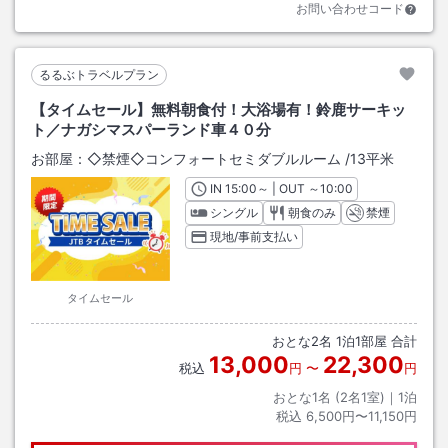
お問い合わせコード
るるぶトラベルプラン
【タイムセール】無料朝食付！大浴場有！鈴鹿サーキッ
ト／ナガシマスパーランド車４０分
お部屋：
◇禁煙◇コンフォートセミダブルルーム
/
13平米
IN
チェックイン
15:00
～ | OUT
チェックアウト
～
10:00
シングル
朝食のみ
禁煙
現地/事前支払い
タイムセール
おとな
2
名
1
泊
1
部屋 合計
13,000
22,300
税込
円
〜
円
おとな1名 (
2
名1室)｜
1
泊
税込
6,500円〜11,150円