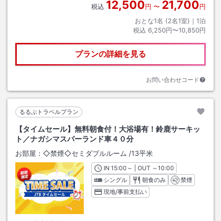
12,500
21,700
税込
円
〜
円
おとな1名 (
2
名1室)｜
1
泊
税込
6,250円〜10,850円
プランの詳細を見る
お問い合わせコード
るるぶトラベルプラン
【タイムセール】無料朝食付！大浴場有！鈴鹿サーキッ
ト／ナガシマスパーランド車４０分
お部屋：
◇禁煙◇セミダブルルーム
/
13平米
IN
チェックイン
15:00
～ | OUT
チェックアウト
～
10:00
シングル
朝食のみ
禁煙
現地/事前支払い