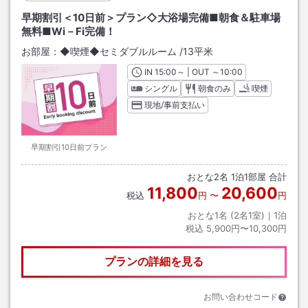
早期割引＜10日前＞プラン◇大浴場完備■朝食＆駐車場
無料■Wi－Fi完備！
お部屋：
◆喫煙◆セミダブルルーム
/
13平米
IN
チェックイン
15:00
～ | OUT
チェックアウト
～
10:00
シングル
朝食のみ
喫煙
現地/事前支払い
早期割引10日前プラン
おとな
2
名
1
泊
1
部屋 合計
11,800
20,600
税込
円
〜
円
おとな1名 (
2
名1室)｜
1
泊
税込
5,900円〜10,300円
プランの詳細を見る
お問い合わせコード