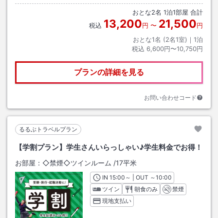
おとな
2
名
1
泊
1
部屋 合計
13,200
21,500
税込
円
〜
円
おとな1名 (
2
名1室)｜
1
泊
税込
6,600円〜10,750円
プランの詳細を見る
お問い合わせコード
るるぶトラベルプラン
【学割プラン】学生さんいらっしゃい♪学生料金でお得！
お部屋：
◇禁煙◇ツインルーム
/
17平米
IN
チェックイン
15:00
～ | OUT
チェックアウト
～
10:00
ツイン
朝食のみ
禁煙
現地支払い