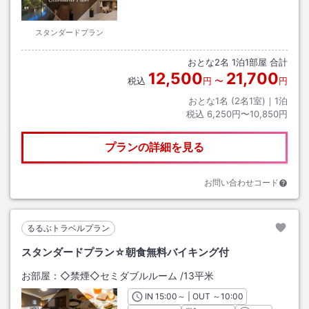
スタンダードプラン
おとな
2
名
1
泊
1
部屋 合計
12,500
21,700
税込
円
〜
円
おとな1名 (
2
名1室)｜
1
泊
税込
6,250円〜10,850円
プランの詳細を見る
お問い合わせコード
るるぶトラベルプラン
スタンダードプラン☆朝食無料バイキング付
お部屋：
◇禁煙◇セミダブルルーム
/
13平米
IN
チェックイン
15:00
～ | OUT
チェックアウト
～
10:00