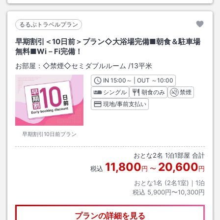
るるぶトラベルプラン
早期割引＜10日前＞プラン◇大浴場完備■朝食＆駐車場
無料■Wi－Fi完備！
お部屋：
◇禁煙◇セミダブルルーム
/
13平米
IN
チェックイン
15:00
～ | OUT
チェックアウト
～
10:00
シングル
朝食のみ
禁煙
現地/事前支払い
早期割引10日前プラン
おとな
2
名
1
泊
1
部屋 合計
11,800
20,600
税込
円
〜
円
おとな1名 (
2
名1室)｜
1
泊
税込
5,900円〜10,300円
プランの詳細を見る