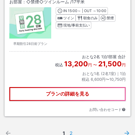
お部屋：
◇禁煙◇ツインルーム
/
17平米
IN
チェックイン
15:00
～ | OUT
チェックアウト
～
10:00
ツイン
朝食のみ
禁煙
現地/事前支払い
早期割引28日前プラン
おとな
2
名
1
泊
1
部屋 合計
13,200
21,500
税込
円
〜
円
おとな1名 (
2
名1室)｜
1
泊
税込
6,600円〜10,750円
プランの詳細を見る
お問い合わせコード
1
2