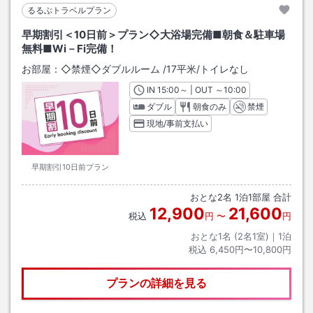
るるぶトラベルプラン
早期割引＜10日前＞プラン◇大浴場完備■朝食＆駐車場
無料■Wi－Fi完備！
お部屋：
◇禁煙◇ダブルルーム
/
17平米
/トイレなし
IN
チェックイン
15:00
～ | OUT
チェックアウト
～
10:00
ダブル
朝食のみ
禁煙
現地/事前支払い
早期割引10日前プラン
おとな
2
名
1
泊
1
部屋 合計
12,900
21,600
税込
円
〜
円
おとな1名 (
2
名1室)｜
1
泊
税込
6,450円〜10,800円
プランの詳細を見る