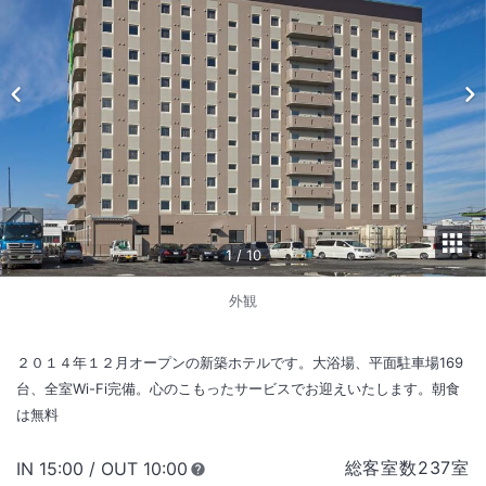
1
/
10
外観
２０１４年１２月オープンの新築ホテルです。大浴場、平面駐車場169
台、全室Wi-Fi完備。心のこもったサービスでお迎えいたします。朝食
は無料
総客室数
237
室
IN
チェックイン
15:00
/ OUT
チェックアウト
10:00