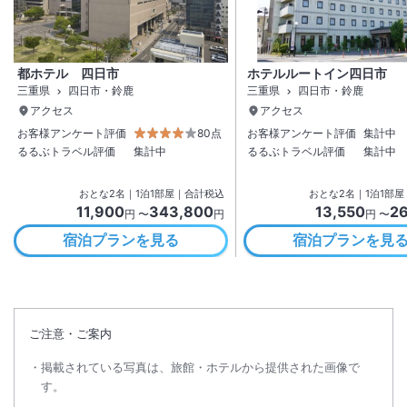
都ホテル 四日市
ホテルルートイン四日市
三重県
四日市・鈴鹿
三重県
四日市・鈴鹿
アクセス
アクセス
お客様アンケート評価
80点
お客様アンケート評価
集計中
るるぶトラベル評価
集計中
るるぶトラベル評価
集計中
おとな
2
名
｜
1
泊
1
部屋｜合計税込
おとな
2
名
｜
1
泊
1
部屋
11,900
343,800
13,550
2
円 〜
円
円 〜
宿泊プランを見る
宿泊プランを見
ご注意・ご案内
掲載されている写真は、旅館・ホテルから提供された画像で
す。