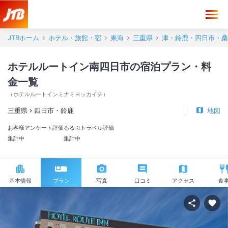
JTBホーム
ホテル・旅館・宿
東海
三重県
津・鈴鹿・四日市・桑
ホテルルートイン南四日市の宿泊プラン・料
金一覧
（
ホテルルートインミナミヨッカイチ
）
三重県
四日市・鈴鹿
地図
お客様アンケート評価
るるぶトラベル評価
集計中
集計中
基本情報
プラン
写真
口コミ
アクセス
食