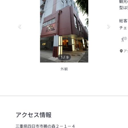
観光
型は
総客
チェ
ア
1
/
9
外観
アクセス情報
三重県四日市市鵜の森２－１－４