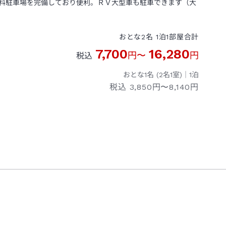
料駐車場を完備しており便利。ＲＶ大型車も駐車できます（大
おとな
2
名
1
泊
1
部屋
合計
7,700
16,280
円
〜
円
税込
おとな1名 (
2
名1室)｜
1
泊
税込
3,850円〜8,140円