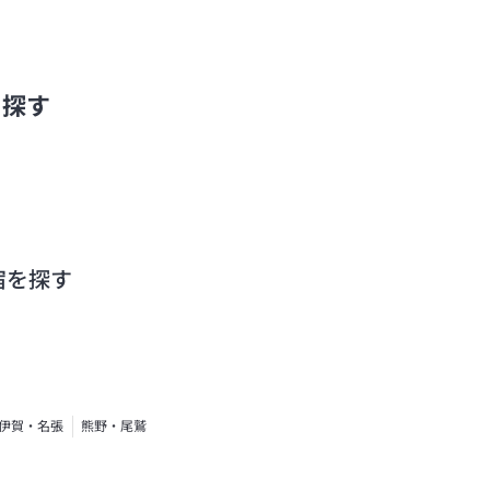
を探す
宿を探す
伊賀・名張
熊野・尾鷲