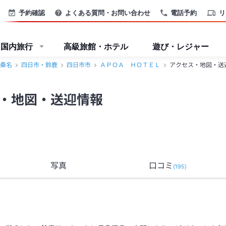
鈴鹿＞
予約確認
よくある質問・お問い合わせ
電話予約
リ
国内旅行
高級旅館・ホテル
遊び・レジャー
桑名
四日市・鈴鹿
四日市市
ＡＰＯＡ ＨＯＴＥＬ
アクセス・地図・送
・地図・送迎情報
写真
口コミ
(
195
)