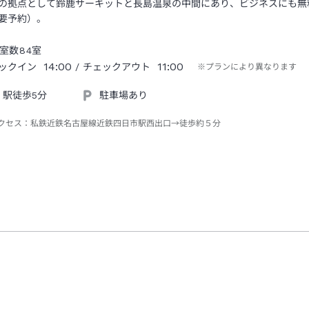
の拠点として鈴鹿サーキットと長島温泉の中間にあり、ビジネスにも無
要予約）。
室数
84
室
14:00
11:00
ックイン
/ チェックアウト
※プランにより異なります
駅徒歩5分
駐車場あり
クセス：
私鉄近鉄名古屋線近鉄四日市駅西出口→徒歩約５分