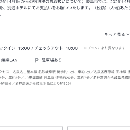
026年4月1日からの宿泊税のお取扱いについて】岐阜市では、2026年4
を、別途ホテルにてお支払いをお願いいたします。（税額）1人1泊あた
。
15:00
10:00
ックイン
/ チェックアウト
※プランにより異なります
無線LAN
駐車場あり
クセス：
名鉄名古屋本線 名鉄岐阜駅 徒歩約16分、車約5分／名鉄各務原線 田神駅 
18分、車約5分／JR東海道線 岐阜駅 徒歩約20分、車約7分／名神高速から岐阜各務
り約16分／名神高速から岐阜羽島ICより約32分