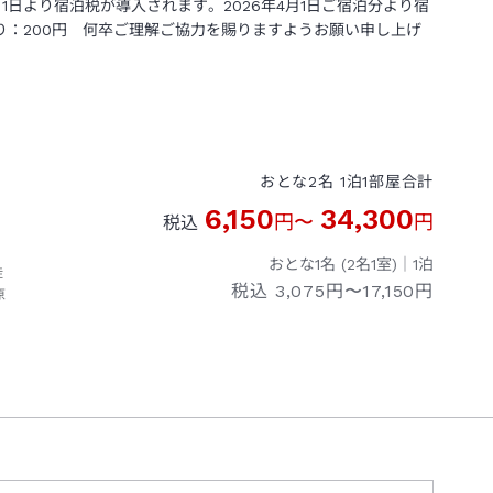
月1日より宿泊税が導入されます。2026年4月1日ご宿泊分より宿
り：200円 何卒ご理解ご協力を賜りますようお願い申し上げ
おとな
2
名
1
泊
1
部屋
合計
6,150
34,300
円
〜
円
税込
おとな1名 (
2
名1室)｜
1
泊
徒
税込
3,075円〜17,150円
原