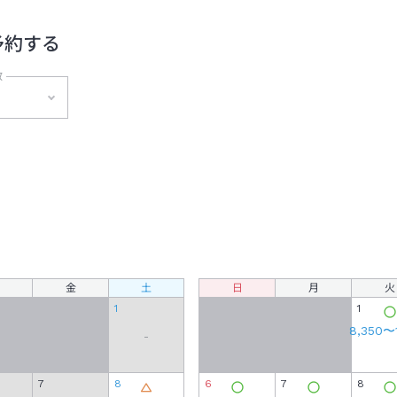
予約する
数
泊
金
土
日
月
火
1
1
8,350
〜
-
7
8
6
7
8