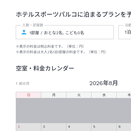
ホテルスポーツパルコ
に泊まるプランを
人数・部屋数
泊
1
※表示の料金は税込料金です。（単位：円）
※表示の料金は大人
2
名
1
泊
1
部屋の料金です。（単位：円）
空室・料金カレンダー
2026年
8月
前の月
日
月
火
水
木
2
3
4
5
6