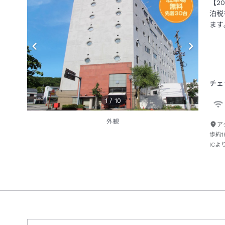
【2
泊税
ます
チェ
1
/
10
外観
ア
歩約
ICよ