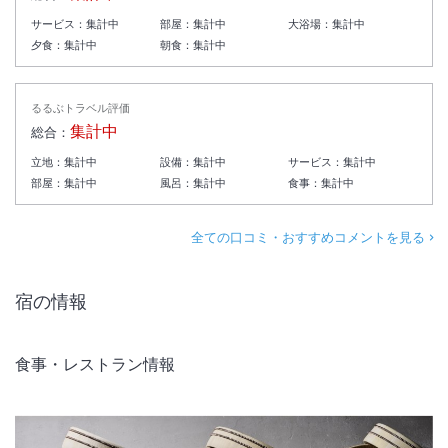
した。
サービス：
集計中
部屋：
集計中
大浴場：
集計中
夕食：
集計中
朝食：
集計中
るるぶトラベル評価
集計中
総合：
立地：
集計中
設備：
集計中
サービス：
集計中
部屋：
集計中
風呂：
集計中
食事：
集計中
全ての口コミ・おすすめコメントを見る
宿の情報
食事・レストラン情報