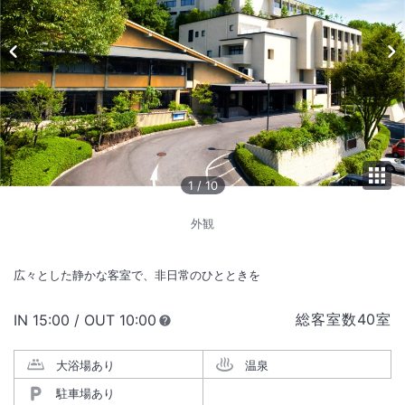
1
/
10
外観
広々とした静かな客室で、非日常のひとときを
総客室数
40
室
IN
チェックイン
15:00
/ OUT
チェックアウト
10:00
大浴場あり
温泉
駐車場あり