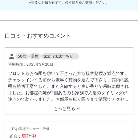
い。
※重要なお知らせです。必ず続きをご確認ください。
口コミ・おすすめコメント
50代
男性
家族（未成年あり）
利用時期：
2025年9月20日
フロントもお布団を敷いて下さった方も接客態度が満点です。
チェックインする前から素早く荷物を運んで下さり、館内の説
明も懇切丁寧でした。また入館すると良い香りで瞬時に癒され
ました。お部屋の鍵が2個あるのも家族で入浴のタイミングが
違うので助かりました。お部屋も広く隅々まで清潔でアクセサ
リー置きが用意してあったり、冷蔵庫が少し大きめだったりと
もっと見る
素晴らしい配慮を感じました。大浴場も綺麗で問題なかったで
す。今回は参加出来ませんでした様々なイベントの用意もあっ
たようで次回は必ず参加したいなと思いました。ホテル自体も
JTBお客様アンケート評価
素晴らしいですがスタッフの接客態度が1番素晴らしいと感じ
集計中
総合：
ました。また訪れたい、誰かに紹介したいと思わせるホテルで