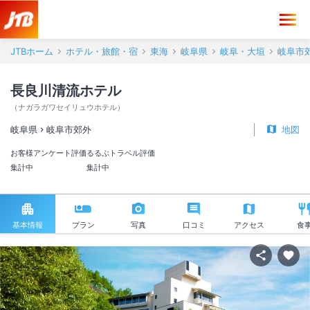
JTBホーム
ホテル・旅館・宿
東海
岐阜県
岐阜・大垣
岐阜市
長良川清流ホテル
（
ナガラガワセイリュウホテル
）
岐阜県
岐阜市郊外
地図
お客様アンケート評価
るるぶトラベル評価
集計中
集計中
基本情報
プラン
写真
口コミ
アクセス
食