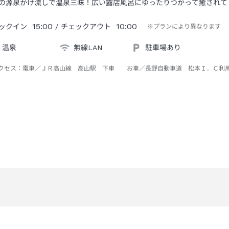
の源泉かけ流しで温泉三昧！広い露店風呂にゆったりつかって癒されて
15:00
10:00
ックイン
/ チェックアウト
※プランにより異なります
温泉
無線LAN
駐車場あり
クセス：
電車／ＪＲ高山線 高山駅 下車 お車／長野自動車道 松本Ｉ．Ｃ利