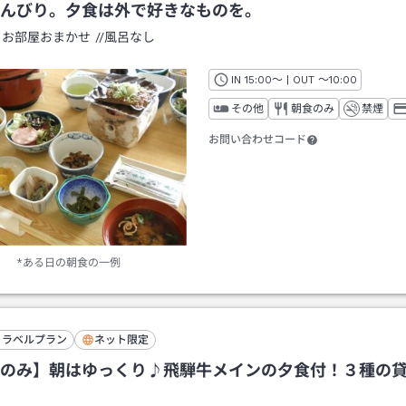
んびり。夕食は外で好きなものを。
：
お部屋おまかせ
/
/風呂なし
IN
チェックイン
15:00
～ | OUT
チェックアウト
～
10:00
その他
朝食のみ
禁煙
お問い合わせコード
*ある日の朝食の一例
トラベルプラン
ネット限定
のみ】朝はゆっくり♪飛騨牛メインの夕食付！３種の