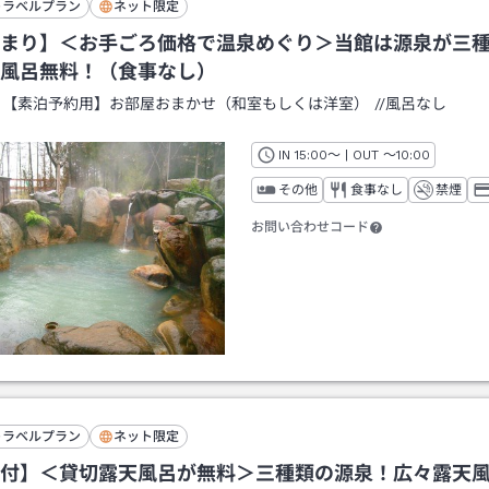
トラベルプラン
ネット限定
まり】＜お手ごろ価格で温泉めぐり＞当館は源泉が三
風呂無料！（食事なし）
：
【素泊予約用】お部屋おまかせ（和室もしくは洋室）
/
/風呂なし
IN
チェックイン
15:00
～ | OUT
チェックアウト
～
10:00
その他
食事なし
禁煙
お問い合わせコード
トラベルプラン
ネット限定
付】＜貸切露天風呂が無料＞三種類の源泉！広々露天