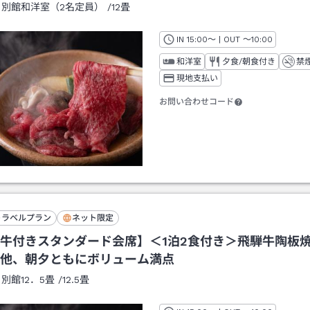
：
別館和洋室（2名定員）
/
12畳
IN
チェックイン
15:00
～ | OUT
チェックアウト
～
10:00
和洋室
夕食/朝食付き
禁
現地支払い
お問い合わせコード
トラベルプラン
ネット限定
牛付きスタンダード会席】＜1泊2食付き＞飛騨牛陶板
他、朝夕ともにボリューム満点
：
別館12．5畳
/
12.5畳