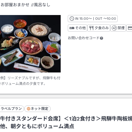
：
お部屋おまかせ
/
/風呂なし
IN
チェックイン
15:00
～ | OUT
チェックアウト
～
10:00
その他
夕食のみ
禁煙
お問い合わせコード
一例】リーズナブルですが、飛騨牛も付
きボリューム満点の夕食です。
トラベルプラン
ネット限定
牛付きスタンダード会席】＜1泊2食付き＞飛騨牛陶板
他、朝夕ともにボリューム満点