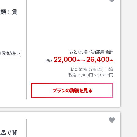
種類！貸
おとな
2
名
1
泊
1
部屋 合計
現地支払い
22,000
26,400
税込
円
〜
円
おとな1名 (
2
名1室)｜
1
泊
税込
11,000円〜13,200円
プランの詳細を見る
風呂で贅