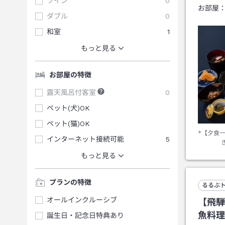
ツイン
0
お部屋
ダブル
0
和室
1
もっと見る
お部屋の特徴
露天風呂付客室
0
ペット(犬)OK
ペット(猫)OK
*【夕食
インターネット接続可能
5
もっと見る
プランの特徴
るるぶ
オールインクルーシブ
【飛騨
魚料理
誕生日・記念日特典あり