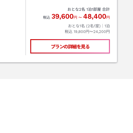
おとな
2
名
1
泊
1
部屋 合計
39,600
48,400
税込
円
〜
円
おとな1名 (
2
名1室)｜
1
泊
税込
19,800円〜24,200円
プランの詳細を見る