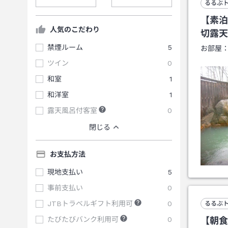
るるぶ
【素泊
人気のこだわり
切露天
禁煙ルーム
5
お部屋
ツイン
0
和室
1
和洋室
1
露天風呂付客室
0
閉じる
お支払方法
現地支払い
5
事前支払い
0
JTBトラベルギフト利用可
0
るるぶ
たびたびバンク利用可
0
【朝食