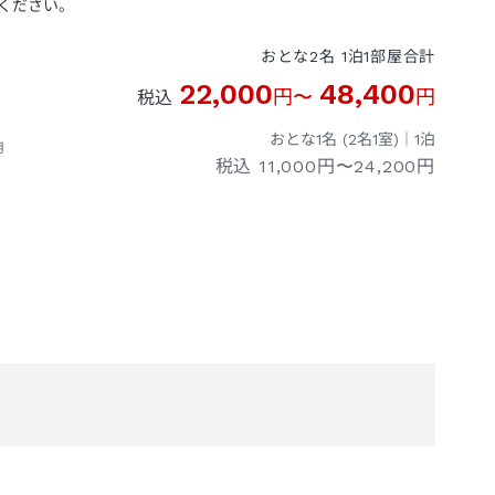
ください。
おとな
2
名
1
泊
1
部屋
合計
22,000
48,400
円
〜
円
税込
おとな1名 (
2
名1室)｜
1
泊
用
税込
11,000円〜24,200円