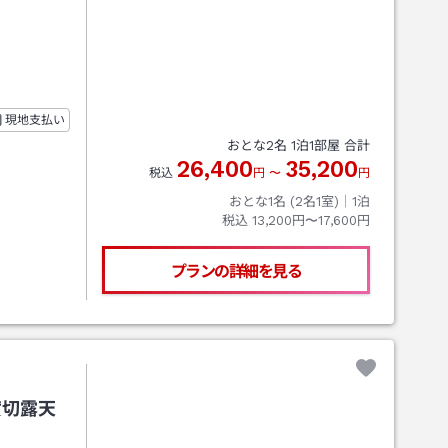
現地支払い
おとな
2
名
1
泊
1
部屋 合計
26,400
35,200
税込
円
〜
円
おとな1名 (
2
名1室)｜
1
泊
税込
13,200円〜17,600円
プランの詳細を見る
貸切露天