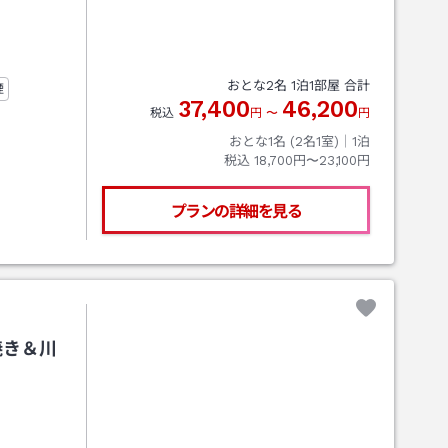
おとな
2
名
1
泊
1
部屋 合計
煙
37,400
46,200
税込
円
〜
円
おとな1名 (
2
名1室)｜
1
泊
税込
18,700円〜23,100円
プランの詳細を見る
焼き＆川