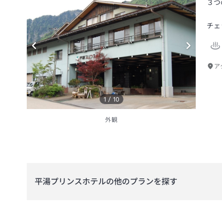
３つ
チェ
ア
1
/
10
外観
平湯プリンスホテル
の他のプランを探す