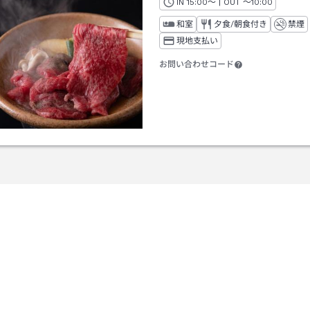
IN
チェックイン
15:00
～ | OUT
チェックアウト
～
10:00
和室
夕食/朝食付き
禁煙
現地支払い
お問い合わせコード