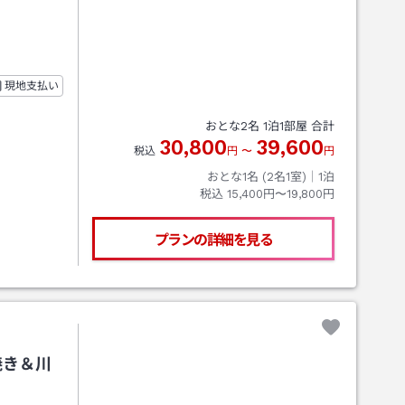
現地支払い
おとな
2
名
1
泊
1
部屋 合計
30,800
39,600
税込
円
〜
円
おとな1名 (
2
名1室)｜
1
泊
税込
15,400円〜19,800円
プランの詳細を見る
焼き＆川