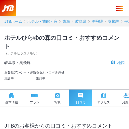
ホテルひらゆの森 口コミ・おすすめコメント＜奥飛騨＞
JTBホーム
ホテル・旅館・宿
東海
岐阜県
奥飛騨
奥飛騨
平
ホテルひらゆの森の口コミ・おすすめコメン
ト
（
ホテルヒラユノモリ
）
岐阜県
奥飛騨
地図
お客様アンケート評価
るるぶトラベル評価
集計中
集計中
基本情報
プラン
写真
口コミ
アクセス
お風
JTBのお客様からの口コミ・おすすめコメント