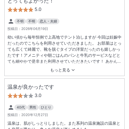
とってもよかった！
5.0
不明
不明
恋人・夫婦
投稿日：
2026年06月19日
幼い頃から毎年恒例で上高地でテント泊しますが 今回は妊娠中
だったのでこちらを利用させていただきました。 お部屋はとっ
ても広くて綺麗で、靴を脱ぐタイプの洋室だったのも嬉しかっ
たです！アメニティや朝ごはんのパンと牛乳のサービスなどと
ても細やかで是非また利用させていただきたいです！ あかんだ
な駐車場で車の当て逃げにあい気分が落ち込んでいましたが、
もっと見る
最終的に受付の方の対応やホテルのおかげで楽しい旅になりま
した。本当にありがとうございました！
温泉が良かったです
3.0
40代
男性
ひとり
投稿日：
2020年12月27日
温泉は、肌がしっとりしました。また系列の温泉施設の温泉と