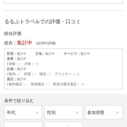
大浴場あり
温泉
駐車場あり
るるぶトラベルでの評価・口コミ
施設からのお知らせ
総合評価
到着が２２：００を過ぎるご予約は受付できません。
集計中
総合：
(全
3
件の評価)
３～１２歳のお子様で添い寝の場合は２，０００円（税別・現地払い）
にて対応いたします。
部屋：
立地：
サービス：
集計中
集計中
集計中
夕食のご提供ありません。お食事は近隣の食事処をご利用ください。※
食事：
集計中
姉妹館「あんき屋」へは送迎いたします（あんきや冬期営業なし、送迎
朝食
：
-
夕食
：
-
設備：
集計中
なし）。
館内
：
-
部屋
：
-
寝具
：
-
アメニティ
：
-
冬期は路面が凍結しております。スタッドレスタイヤ、またはタイヤチ
風呂：
集計中
ェーンの装備が必要となります。その為、公共交通機関のご利用をおす
館内風呂
：
-
部屋風呂
：
-
客室付露天風呂
：
-
すめいたします。
条件で絞り込む