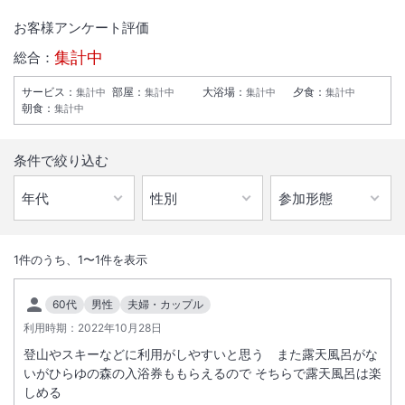
お客様アンケート評価
集計中
総合：
サービス
：
部屋
：
大浴場
：
夕食
：
集計中
集計中
集計中
集計中
朝食
：
集計中
条件で絞り込む
1
/
7
外観
1
件のうち、
1
〜
1
件を表示
人気温泉施設ひらゆの森の姉妹館で、奥飛騨温泉郷初のビジネスタイプ
60代
男性
夫婦・カップル
のホテルです。
利用時期：
2022年10月28日
登山やスキーなどに利用がしやすいと思う また露天風呂がな
総客室数
16
室
IN
チェックイン
15:00
/ OUT
チェックアウト
10:00
いがひらゆの森の入浴券ももらえるので そちらで露天風呂は楽
しめる