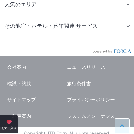
人気のエリア
札幌 ホテル
その他宿・ホテル・旅館関連 サービス
仙台 ホテル
国内旅行・国内ツアー
東京ディズニーリゾート(R)周辺 ホテル
JR・新幹線付きツアー
東京 ホテル
航空券付きツアー
東京ドーム ホテル
会社案内
ニュースリリース
現地観光・レジャーチケット
新宿 ホテル
標識・約款
旅行条件書
国内観光ガイド
横浜 ホテル
旅行・観光情報
熱海 ホテル
サイトマップ
プライバシーポリシー
名古屋 ホテル
ご利用案内
システムメンテナンス
京都 ホテル
ペー
お気に入り
大阪 ホテル
Copyright JTB Corp. All rights reserved.