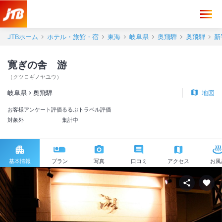
JTBホーム
ホテル・旅館・宿
東海
岐阜県
奥飛騨
奥飛騨
新
寛ぎの舎 游
（
クツロギノヤユウ
）
岐阜県
奥飛騨
地図
お客様アンケート評価
るるぶトラベル評価
対象外
集計中
基本情報
プラン
写真
口コミ
アクセス
お風