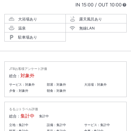
IN
チェックイン
15:00
/ OUT
チェック
10:00
大浴場あり
露天風呂あり
温泉
無線LAN
駐車場あり
JTBお客様アンケート評価
対象外
総合：
サービス：
対象外
部屋：
対象外
大浴場：
対象外
夕食：
対象外
朝食：
対象外
るるぶトラベル評価
集計中
総合：
集計中
立地：
集計中
設備：
集計中
サービス：
集計中