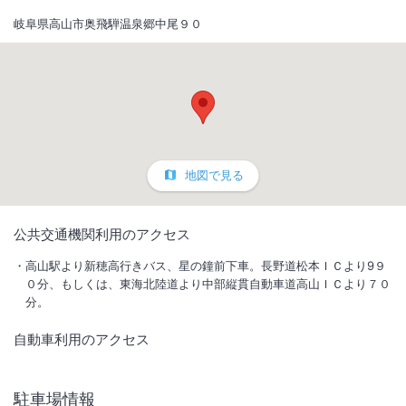
岐阜県高山市奥飛騨温泉郷中尾９０
地図で見る
1
/
10
公共交通機関利用のアクセス
外観
高山駅より新穂高行きバス、星の鐘前下車。長野道松本ＩＣより9９
０分、もしくは、東海北陸道より中部縦貫自動車道高山ＩＣより７０
分。
二つの貸切露天風呂と北アルプスの絶景のロケーションを満喫！部屋ご
とに貸切利用出来る露天風呂は、源泉掛け流しで大好評。
自動車利用のアクセス
IN
チェックイン
15:00
/ OUT
チェック
10:00
駐車場情報