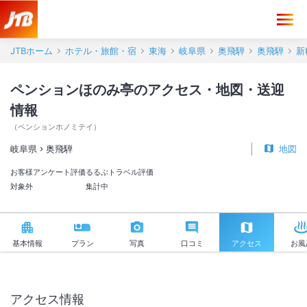
ペンションほのみ亭 アクセス・地図・送迎情報【JTB】＜奥飛騨＞
JTBホーム
ホテル・旅館・宿
東海
岐阜県
奥飛騨
奥飛騨
新
ペンションほのみ亭のアクセス・地図・送迎
情報
（
ペンションホノミテイ
）
岐阜県
奥飛騨
地図
お客様アンケート評価
るるぶトラベル評価
対象外
集計中
基本情報
プラン
写真
口コミ
アクセス
お風
アクセス情報