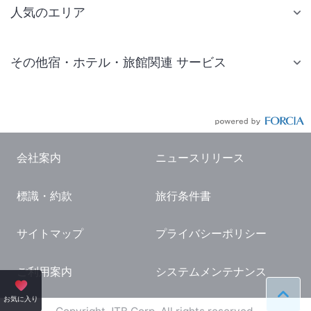
人気のエリア
札幌 ホテル
その他宿・ホテル・旅館関連 サービス
仙台 ホテル
国内旅行・国内ツアー
東京ディズニーリゾート(R)周辺 ホテル
JR・新幹線付きツアー
東京 ホテル
航空券付きツアー
東京ドーム ホテル
会社案内
ニュースリリース
現地観光・レジャーチケット
新宿 ホテル
標識・約款
旅行条件書
国内観光ガイド
横浜 ホテル
旅行・観光情報
熱海 ホテル
サイトマップ
プライバシーポリシー
名古屋 ホテル
ご利用案内
システムメンテナンス
京都 ホテル
ペー
お気に入り
大阪 ホテル