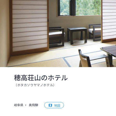
穂高荘山のホテル
（
ホタカソウヤマノホテル
）
岐阜県
奥飛騨
地図