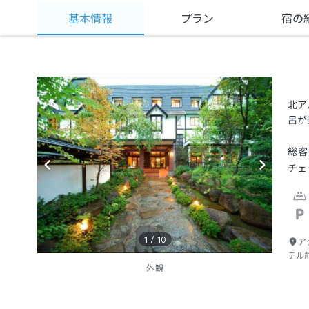
基本情報
プラン
宿の
北ア
呂が
総客
チェ
1
/
10
ア
テル
外観