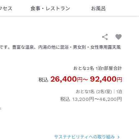
クセス
食事
・レストラン
お風呂
です。豊富な温泉、内湯の他に混浴・男女別・女性専用露天風
おとな
2
名
1
泊
1
部屋
合計
26,400
92,400
円
〜
円
税込
おとな1名 (
2
名1室)｜
1
泊
税込
13,200円〜46,200円
ホ
サステナビリティへの取り組み