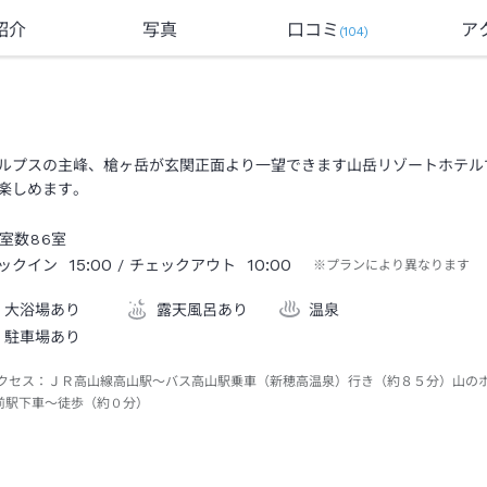
紹介
写真
口コミ
ア
(
104
)
ルプスの主峰、槍ヶ岳が玄関正面より一望できます山岳リゾートホテル
楽しめます。
室数
86
室
15:00
10:00
ックイン
/ チェックアウト
※プランにより異なります
大浴場あり
露天風呂あり
温泉
駐車場あり
クセス：
ＪＲ高山線高山駅～バス高山駅乗車（新穂高温泉）行き（約８５分）山の
前駅下車～徒歩（約０分）