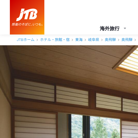
海外旅行
JTBホーム
ホテル・旅館・宿
東海
岐阜県
奥飛騨
奥飛騨