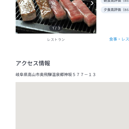
朝食高評価（
85
夕食高評価（
85
1
/
3
食事・レ
レストラン
アクセス情報
岐阜県高山市奥飛騨温泉郷神坂５７７－１３