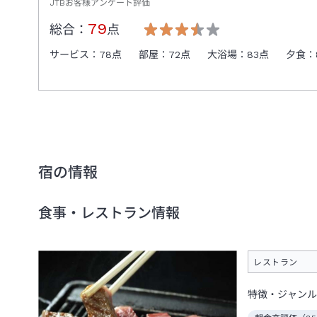
JTBお客様アンケート評価
79
総合：
点
サービス：
78
点
部屋：
72
点
大浴場：
83
点
夕食：
宿の情報
食事・レストラン情報
レストラン
特徴・ジャンル