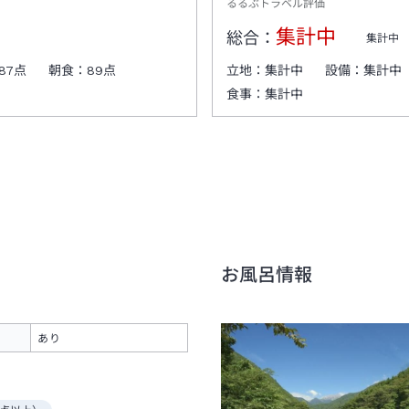
るるぶトラベル評価
集計中
総合：
集計中
87
点
朝食：
89
点
立地：
集計中
設備：
集計中
食事：
集計中
お風呂情報
あり