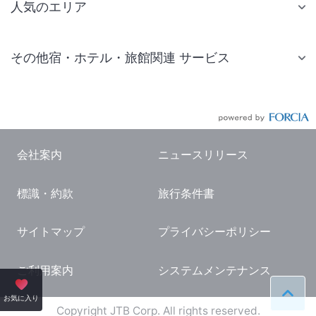
人気のエリア
札幌 ホテル
その他宿・ホテル・旅館関連 サービス
仙台 ホテル
国内旅行・国内ツアー
東京ディズニーリゾート(R)周辺 ホテル
JR・新幹線付きツアー
東京 ホテル
航空券付きツアー
東京ドーム ホテル
会社案内
ニュースリリース
現地観光・レジャーチケット
新宿 ホテル
標識・約款
旅行条件書
国内観光ガイド
横浜 ホテル
旅行・観光情報
熱海 ホテル
サイトマップ
プライバシーポリシー
名古屋 ホテル
ご利用案内
システムメンテナンス
京都 ホテル
ペー
お気に入り
大阪 ホテル
Copyright JTB Corp. All rights reserved.