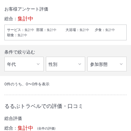
お客様アンケート評価
集計中
総合：
サービス
：
部屋
：
大浴場
：
夕食
：
集計中
集計中
集計中
集計中
朝食
：
集計中
条件で絞り込む
1
/
10
外観
0
件のうち、
0
〜
0
件を表示
ご宿泊者様朝食バイキング無料サービス、無料駐車場、光明石人工温泉
大浴場を完備。
るるぶトラベルでの評価・口コミ
東海北陸道岐阜各務原ICより車で7分、国道21号岐南ICより車で約1分、
総合評価
岐阜市市街地や名古屋方面へのアクセスに便利な位置にございます。
ビジネスや観光の拠点として皆様のご来館をお待ちしております。
集計中
総合：
(全
件の評価)