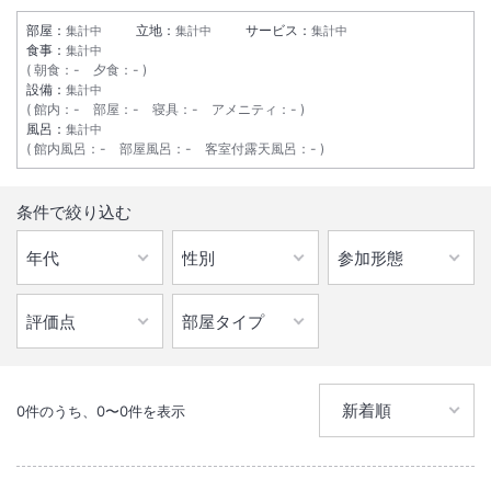
部屋：
立地：
サービス：
集計中
集計中
集計中
総客室数
187
室
IN
チェックイン
15:00
/ OUT
チェックアウト
10:00
食事：
集計中
朝食
：
-
夕食
：
-
設備：
集計中
駐車場あり
館内
：
-
部屋
：
-
寝具
：
-
アメニティ
：
-
風呂：
集計中
館内風呂
：
-
部屋風呂
：
-
客室付露天風呂
：
-
施設からのお知らせ
※1区画を超える車両の駐車は有料・予約制です。
条件で絞り込む
（8ｍ未満：1泊2000円・8ｍ以上：1泊3000円）
ホテルまでお問い合わせください。
0
件のうち、
0
〜
0
件を表示