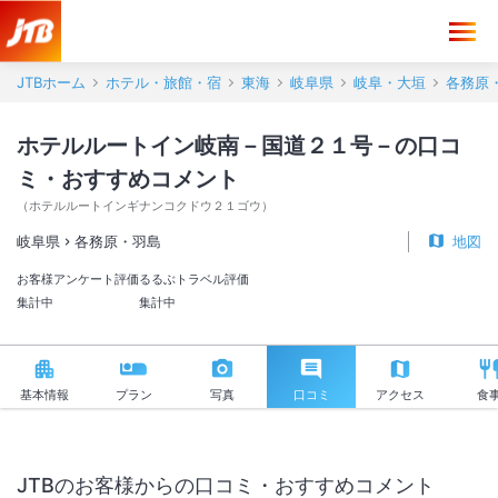
ホテルルートイン岐南－国道２１号－ 口コミ・おすすめコメント＜各
JTBホーム
ホテル・旅館・宿
東海
岐阜県
岐阜・大垣
各務原
ホテルルートイン岐南－国道２１号－の口コ
ミ・おすすめコメント
（
ホテルルートインギナンコクドウ２１ゴウ
）
岐阜県
各務原・羽島
地図
お客様アンケート評価
るるぶトラベル評価
集計中
集計中
基本情報
プラン
写真
口コミ
アクセス
食
JTBのお客様からの口コミ・おすすめコメント