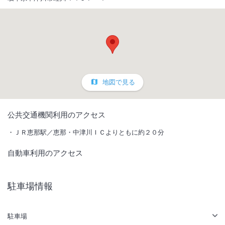
地図で見る
1
/
10
公共交通機関利用のアクセス
外観
ＪＲ恵那駅／恵那・中津川ＩＣよりともに約２０分
自動車利用のアクセス
～山×星×川の温泉宿～ 自家源泉の「ラジウム温泉」でデトックス＆
健康促進。貸切露天風呂が人気☆地産地消『五感で味わう四季の食
彩』。飛騨牛料理指定店。
駐車場情報
IN
チェックイン
14:00
/ OUT
チェック
11:00
駐車場