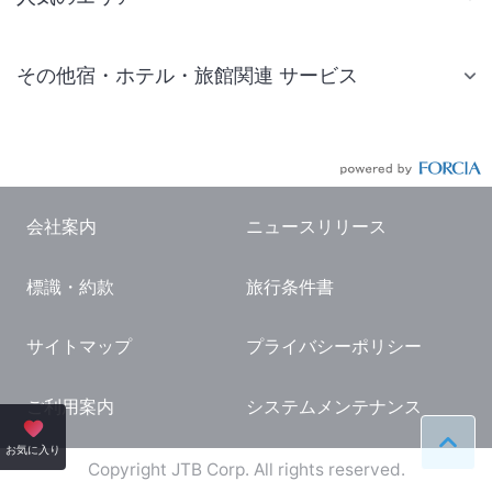
札幌 ホテル
その他宿・ホテル・旅館関連 サービス
仙台 ホテル
国内旅行・国内ツアー
東京ディズニーリゾート(R)周辺 ホテル
JR・新幹線付きツアー
東京 ホテル
航空券付きツアー
東京ドーム ホテル
会社案内
ニュースリリース
現地観光・レジャーチケット
新宿 ホテル
標識・約款
旅行条件書
国内観光ガイド
横浜 ホテル
旅行・観光情報
熱海 ホテル
サイトマップ
プライバシーポリシー
名古屋 ホテル
ご利用案内
システムメンテナンス
京都 ホテル
ペー
お気に入り
大阪 ホテル
Copyright JTB Corp. All rights reserved.