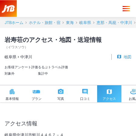
岩寿荘 アクセス・地図・送迎情報【JTB】＜中津川＞
JTBホーム
ホテル・旅館・宿
東海
岐阜県
恵那・馬籠・中津川
岩寿荘のアクセス・地図・送迎情報
（
イワスソウ
）
岐阜県
中津川
地図
お客様アンケート評価
るるぶトラベル評価
対象外
集計中
基本情報
プラン
写真
口コミ
アクセス
お風
アクセス情報
岐阜県中津川市蛭川４４６７－４