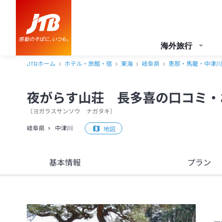
夜がらす山荘 長多喜 口コミ・おすすめコメント＜中津川＞
海外旅行
JTBホーム
ホテル・旅館・宿
東海
岐阜県
恵那・馬籠・中津川
夜がらす山荘 長多喜の口コミ・
（
ヨガラスサンソウ ナガタキ
）
岐阜県
中津川
地図
基本情報
プラン