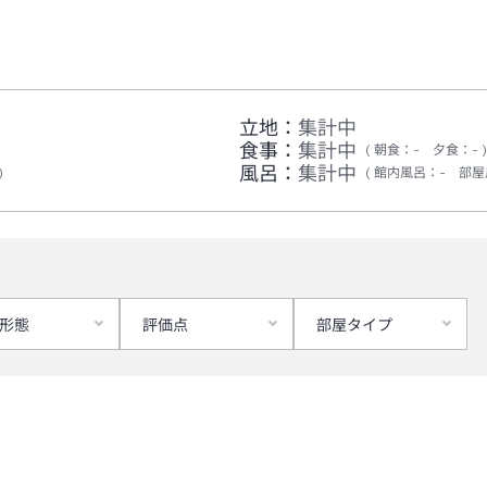
立地：
集計中
食事：
集計中
朝食
：
-
夕食
：
-
風呂：
集計中
館内風呂
：
-
部屋
形態
評価点
部屋タイプ