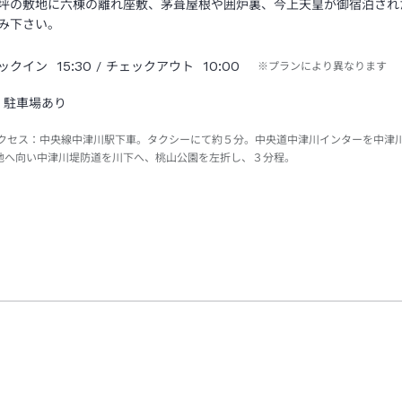
坪の敷地に六棟の離れ座敷、茅葺屋根や囲炉裏、今上天皇が御宿泊され
み下さい。
15:30
10:00
ックイン
/ チェックアウト
※プランにより異なります
駐車場あり
クセス：
中央線中津川駅下車。タクシーにて約５分。中央道中津川インターを中津
地へ向い中津川堤防道を川下へ、桃山公園を左折し、３分程。