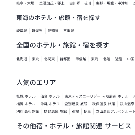
岐阜・大垣
美濃加茂・郡上
白川郷・荘川
恵那・馬籠・中津川
東海のホテル・旅館・宿を探す
岐阜県
静岡県
愛知県
三重県
全国のホテル・旅館・宿を探す
北海道
東北
北関東
首都圏
甲信越
東海
北陸
近畿
中国
人気のエリア
札幌 ホテル
仙台 ホテル
東京ディズニーリゾート(R)周辺 ホテル
福岡 ホテル
沖縄 ホテル
登別温泉 旅館
秋保温泉 旅館
銀山温泉
別府温泉 旅館
嬉野温泉 旅館
箱根
伊豆
立山黒部アルペンルー
その他宿・ホテル・旅館関連 サービス