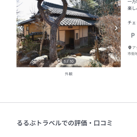
一万
楽し
チェ
ア
市街
1
/
10
外観
るるぶトラベルでの評価・口コミ