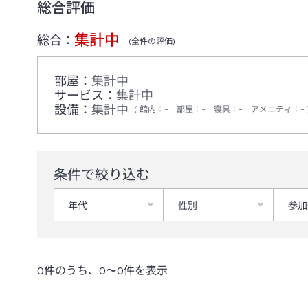
総合評価
集計中
総合：
(全
件の評価)
部屋：
集計中
サービス：
集計中
設備：
集計中
館内
：
-
部屋
：
-
寝具
：
-
アメニティ
：
-
条件で絞り込む
年代
性別
参加
0
件のうち、
0
〜
0
件を表示