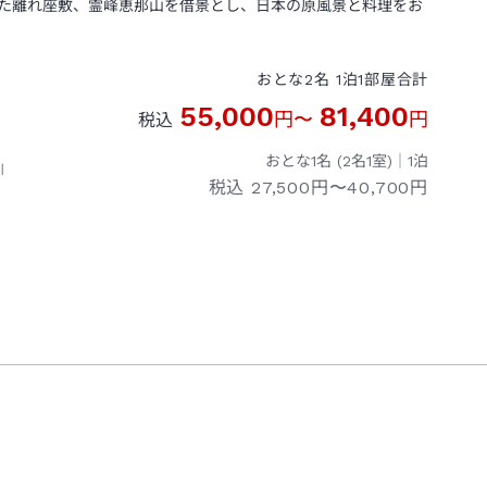
た離れ座敷、霊峰恵那山を借景とし、日本の原風景と料理をお
おとな
2
名
1
泊
1
部屋
合計
55,000
81,400
円
〜
円
税込
おとな1名 (
2
名1室)｜
1
泊
川
税込
27,500円〜40,700円