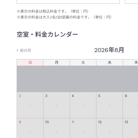
※表示の料金は税込料金です。（単位：円）
※表示の料金は大人
2
名
1
泊
1
部屋の料金です。（単位：円）
空室・料金カレンダー
2026年
8月
前の月
日
月
火
水
木
2
3
4
5
6
-
-
-
-
-
9
10
11
12
13
-
-
-
-
-