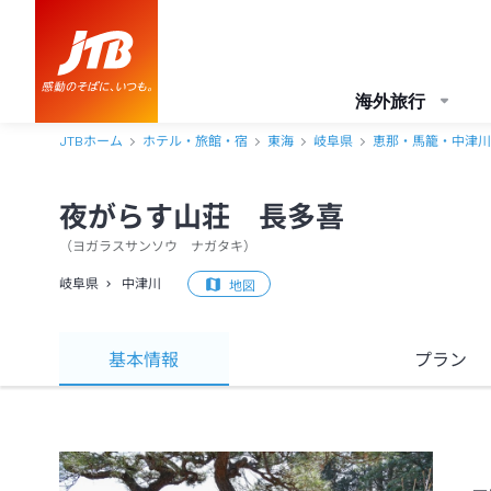
海外旅行
JTBホーム
ホテル・旅館・宿
東海
岐阜県
恵那・馬籠・中津川
夜がらす山荘 長多喜
（
ヨガラスサンソウ ナガタキ
）
岐阜県
中津川
地図
基本情報
プラン