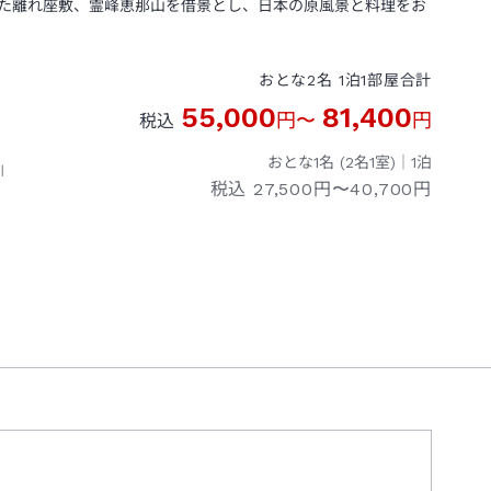
た離れ座敷、霊峰恵那山を借景とし、日本の原風景と料理をお
おとな
2
名
1
泊
1
部屋
合計
55,000
81,400
円
〜
円
税込
おとな1名 (
2
名1室)｜
1
泊
川
税込
27,500円〜40,700円