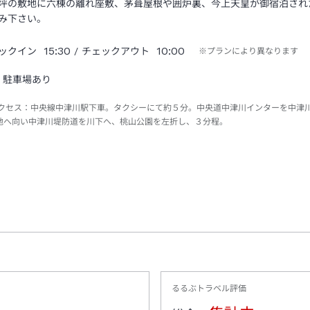
坪の敷地に六棟の離れ座敷、茅葺屋根や囲炉裏、今上天皇が御宿泊され
み下さい。
15:30
10:00
ックイン
/ チェックアウト
※プランにより異なります
駐車場あり
クセス：
中央線中津川駅下車。タクシーにて約５分。中央道中津川インターを中津
地へ向い中津川堤防道を川下へ、桃山公園を左折し、３分程。
るるぶトラベル評価