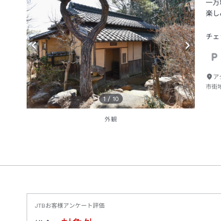
一万
楽し
チェ
ア
市街
1
/
10
外観
JTBお客様アンケート評価