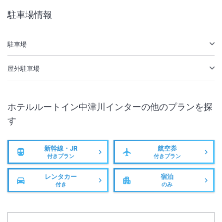
大浴場あり
駐車場あり
駐車場情報
施設からのお知らせ
駐車場
チェックインが２２時を過ぎる場合は、宿泊施設までお電話にてご連絡
ください。
屋外駐車場
朝食バイキング無料です。
お子様でも単独でベッドを使用する場合は、大人と同額になります。定
員を超えての添い寝の場合は直接現地にお問合せください。添い寝の際
ホテルルートイン中津川インター
の他のプランを探
の料金は現地支払いとなります。
す
新幹線・JR
航空券
付きプラン
付きプラン
レンタカー
宿泊
付き
のみ