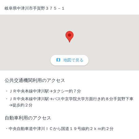
岐阜県中津川市手賀野３７５－１
地図で見る
1
/
10
公共交通機関利用のアクセス
外観
ＪＲ中央本線中津川駅→タクシー約７分
ＪＲ中央本線中津川駅→バス中京学院大学方面行き約８分手賀野下車
和洋食のバイキングスタイルのご朝食が無料。１階に人工温泉の大浴場
→徒歩約２分
とリラックスルームがあり、旅の疲れをゆっくり癒していただけます。
自動車利用のアクセス
総客室数
126
室
IN
チェックイン
15:00
/ OUT
チェックアウト
10:00
中央自動車道中津川ＩＣから国道１９号線約２ｋｍ約２分