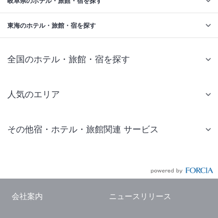
岐阜県のホテル・旅館・宿を探す
東海のホテル・旅館・宿を探す
全国のホテル・旅館・宿を探す
人気のエリア
札幌 ホテル
その他宿・ホテル・旅館関連 サービス
仙台 ホテル
国内旅行・国内ツアー
東京ディズニーリゾート(R)周辺 ホテル
JR・新幹線付きツアー
東京 ホテル
航空券付きツアー
東京ドーム ホテル
会社案内
ニュースリリース
現地観光・レジャーチケット
新宿 ホテル