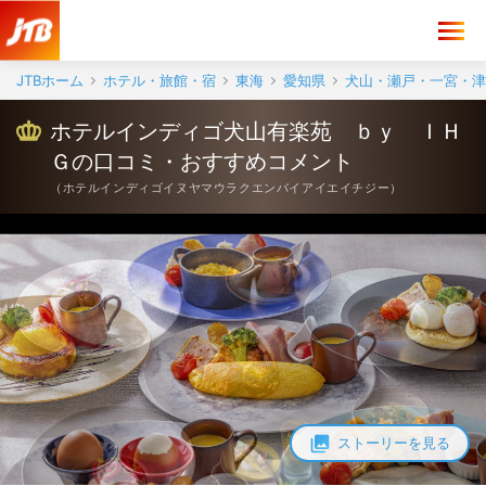
ホテルインディゴ犬山有楽苑 ｂｙ ＩＨＧ 口コミ・おすすめコメン
JTBホーム
ホテル・旅館・宿
東海
愛知県
犬山・瀬戸・一宮・津
ホテルインディゴ犬山有楽苑 ｂｙ ＩＨ
Ｇの口コミ・おすすめコメント
（
ホテルインディゴイヌヤマウラクエンバイアイエイチジー
）
ストーリーを見る