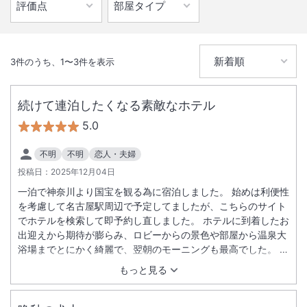
3
件のうち、
1
〜
3
件を表示
続けて連泊したくなる素敵なホテル
5.0
不明
不明
恋人・夫婦
投稿日：
2025年12月04日
一泊で神奈川より国宝を観る為に宿泊しました。 始めは利便性
を考慮して名古屋駅周辺で予定してましたが、こちらのサイト
でホテルを検索して即予約し直しました。 ホテルに到着したお
出迎えから期待が膨らみ、ロビーからの景色や部屋から温泉大
浴場までとにかく綺麗で、翌朝のモーニングも最高でした。 強
いて言えば夕食する環境が周辺に少なくディナー付きにすれば
もっと見る
良かったと感じましたが、喧騒から抜け出し名残惜しくなる珍
しいと感じるホテルでした。 素敵な時間をありがとうございま
した。