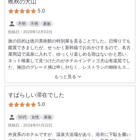
晩秋の犬山
5.0
不明
不明
家族
投稿日：
2025年12月03日
旅の目的は徳川美術館の特別展を見ることでした。日帰りでも
鑑賞できましたが、せっかく新幹線でお出かけするので、名古
屋周辺で温泉に入れて、ゆっくり楽しめる宿はないかと思い、
ネット検索して見つけたのがホテルインディゴ犬山有楽苑でし
た。施設のグレード感は申し分なく、レストランの御味もスタ
ッフの方々の対応も最上級でした。 一泊した翌日の予定は特に
もっと見る
決めておらず、目の前の犬山城を見学したら帰ろうと思ってい
ましたが、犬山の街の空気感も素晴らしく、インバウンド客で
落ち着きを無くした他の観光地では楽しめない心地よさを堪能
すばらしい滞在でした
しました。 次回は、今回は留守番をしてもらった息子も伴っ
5.0
て、このホテルに宿泊することを目的に旅をしたいと考えてい
ます。
50代
女性
家族
投稿日：
2024年01月22日
外資系のホテルですが、温泉大浴場があり、浴衣に下駄を履い