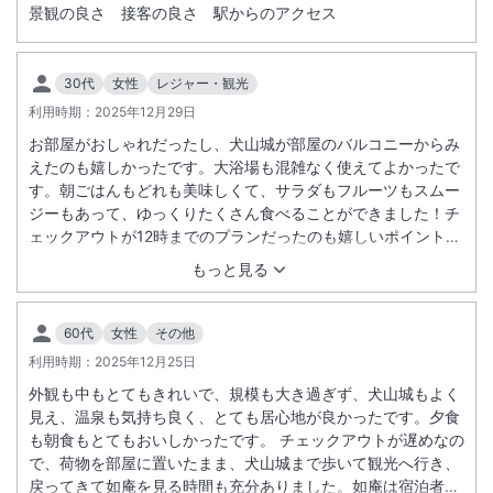
景観の良さ 接客の良さ 駅からのアクセス
30代
女性
レジャー・観光
利用時期：
2025年12月29日
お部屋がおしゃれだったし、犬山城が部屋のバルコニーからみ
えたのも嬉しかったです。大浴場も混雑なく使えてよかったで
す。朝ごはんもどれも美味しくて、サラダもフルーツもスムー
ジーもあって、ゆっくりたくさん食べることができました！チ
ェックアウトが12時までのプランだったのも嬉しいポイントで
した。年末の利用だったので、スタッフの皆さんが、帰りには
もっと見る
『良いお年を』とみなさんがおっしゃっていて、いつか思い出
しても、年末に来たんだという思い出になるだろうなぁと、良
い思い出になりそうです。
60代
女性
その他
利用時期：
2025年12月25日
外観も中もとてもきれいで、規模も大き過ぎず、犬山城もよく
見え、温泉も気持ち良く、とても居心地が良かったです。夕食
も朝食もとてもおいしかったです。 チェックアウトが遅めなの
で、荷物を部屋に置いたまま、犬山城まで歩いて観光へ行き、
戻ってきて如庵を見る時間も充分ありました。如庵は宿泊者は