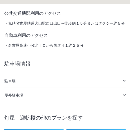
1
/
10
公共交通機関利用のアクセス
外観
私鉄名古屋鉄道犬山駅西口出口→徒歩約１５分またはタクシー約５分
自動車利用のアクセス
大正八年創業の老舗宿が新たに蘇る。山上の犬山城を背に西を見れば壮
麗な木曽川の景色が広がる。大切な方との忘れられない新しい犬山の旅
名古屋高速小牧北ＩＣから国道４１約２５分
を。
総客室数
10
室
IN
チェックイン
15:00
/ OUT
チェックアウト
11:00
駐車場情報
温泉
駐車場あり
駐車場
屋外駐車場
施設からのお知らせ
小学生以下の宿泊はできません。
館内は禁煙です（客室デッキ、ラウンジデッキで喫煙可能）。
灯屋 迎帆楼
の他のプランを探す
貸切風呂の予約はチェックイン後になります。