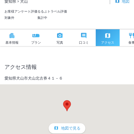
愛知県
犬山
地図
お客様アンケート評価
るるぶトラベル評価
対象外
集計中
基本情報
プラン
写真
口コミ
アクセス
食
アクセス情報
愛知県犬山市犬山北古券４１－６
地図で見る