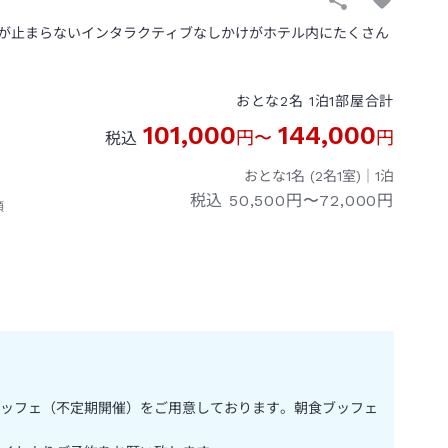
が止まらないインタラクティブなしかけがホテル内にたくさん
おとな
2
名
1
泊
1
部屋
合計
101,000
144,000
円
〜
円
税込
おとな1名 (
2
名1室)｜
1
泊
税込
50,500円〜72,000円
頭
ッフェ（不定期開催）をご用意しております。朝食ブッフェ