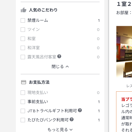
１室２
人気のこだわり
お部屋
禁煙ルーム
1
ツイン
0
和室
0
和洋室
0
露天風呂付客室
0
閉じる
お支払方法
レ
現地支払い
0
当プ
事前支払い
1
レゴ
JTBトラベルギフト利用可
1
ル内
通常
たびたびバンク利用可
1
が取
もっと見る
それ