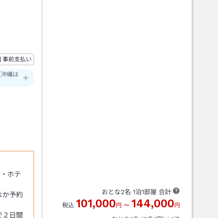
事前支払い
（沖縄は
ン・ホテ
おとな
2
名
1
泊
1
部屋 合計
なか予約
101,000
144,000
税込
円
〜
円
で２日間