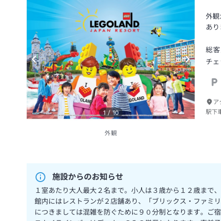
外観
あり
総客
チェ
ア
駅下
1
/
10
外観
施設からのお知らせ
１室あたり大人最大２名まで。小人は３歳から１２歳まで、
館内にはレストランが２店舗あり、「ブリックス・ファミリ
につきましては混雑を防ぐために９０分制となります。ご宿