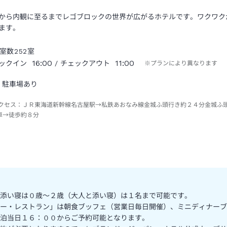
から内観に至るまでレゴブロックの世界が広がるホテルです。ワクワク
ます。
室数
252
室
16:00
11:00
ックイン
/ チェックアウト
※プランにより異なります
駐車場あり
クセス：
ＪＲ東海道新幹線名古屋駅→私鉄あおなみ線金城ふ頭行き約２４分金城ふ
車→徒歩約８分
添い寝は０歳～２歳（大人と添い寝）は１名まで可能です。
ー・レストラン」は朝食ブッフェ（営業日毎日開催）、ミニディナーブ
泊当日１６：００からご予約可能となります。