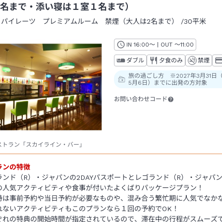
名まで・添い寝は１室１名まで）
：
パイレーツ プレミアムルーム 禁煙（大人は2名まで）
/
30平米
IN
チェックイン
16:00
～ | OUT
チェックアウト
～
11:00
ダブル
夕食のみ
禁煙
旅の過ごし方 ※2027年3月31日
5月6日）までに出発の方対象
お問い合わせコード
ストラン「スカイライン・バー」
ランの特徴
ランド（R）・ジャパンの2DAYパスポートとレゴランド（R）・ジャパ
の人気アクティビティや食事が付いたよくばりパッケージプラン！
時は事前予約や当日予約が必要なものや、混み合う繁忙期に人気でなか
れないアクティビティもこのプランなら１回の予約でOK！​
ぞれの特典の開始時間が指定されているので、滞在中の行程がスムーズ