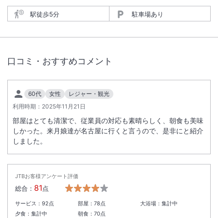
駅徒歩5分
駐車場あり
口コミ・おすすめコメント
60代
女性
レジャー・観光
利用時期：
2025年11月21日
部屋はとても清潔で、従業員の対応も素晴らしく、朝食も美味
しかった。来月娘達が名古屋に行くと言うので、是非にと紹介
しました。
JTBお客様アンケート評価
81
総合：
点
サービス：
92
点
部屋：
78
点
大浴場：
集計中
夕食：
集計中
朝食：
70
点