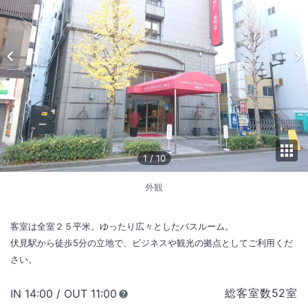
1
/
10
外観
客室は全室２５平米。ゆったり広々としたバスルーム。
伏見駅から徒歩5分の立地で、ビジネスや観光の拠点としてご利用くだ
さい。
総客室数
52
室
IN
チェックイン
14:00
/ OUT
チェックアウト
11:00