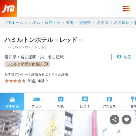
JTBホーム
ホテル・旅館・宿
東海
愛知県
名古屋
名古屋駅・
ハミルトンホテル－レッド－
（
ハミルトンホテルレッド
）
愛知県
名古屋駅・栄・名古屋城
地図
ふるさと納税対象施設
お客様アンケート評価
るるぶトラベル評価
81点
集計中
基本情報
プラン
写真
口コミ
アクセス
食