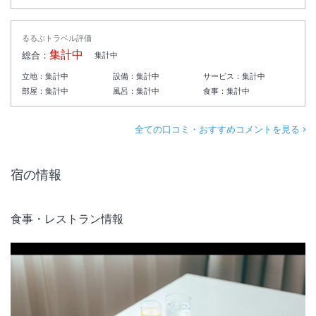
るるぶトラベル評価
集計中
総合：
集計中
立地：
集計中
設備：
集計中
サービス：
集計中
部屋：
集計中
風呂：
集計中
食事：
集計中
全ての口コミ・おすすめコメントを見る
宿の情報
食事・レストラン情報