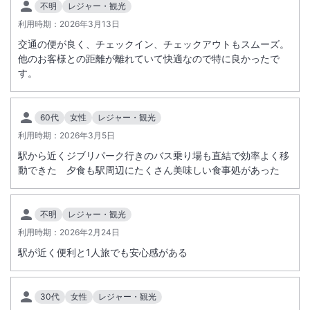
不明
レジャー・観光
施設からのお知らせ
利用時期：
2026年3月13日
平素より名鉄グランドホテルをご愛顧くださり誠にありがとうございま
す。
交通の便が良く、チェックイン、チェックアウトもスムーズ。
誠に勝手ながら下記の期間、宿泊およびレストランの営業を臨時休業
他のお客様との距離が離れていて快適なので特に良かったで
す。
（終日）とさせていただきます。
ご利用のお客様には多大なるご不便とご迷惑をおかけいたしますが、
何卒ご理解とご協力を賜りますようお願い申し上げます。
60代
女性
レジャー・観光
利用時期：
2026年3月5日
【宿泊】 期間：9月11日（金）～10月4日（日）
◎10月5日（月）・6日（火）：素泊まりプランのみ販売
駅から近くジブリパーク行きのバス乗り場も直結で効率よく移
※10月6日（火）・7日（水）の朝食は営業いたしません。
動できた 夕食も駅周辺にたくさん美味しい食事処があった
【レストラン】
不明
レジャー・観光
・カジュアルダイニングアイリス
利用時期：
2026年2月24日
期間：9月11日（金）～10月7日（水）
※重要なお知らせです。必ず続きをご確認ください。
※10月6日（火）・7日（水）の朝食の営業は休業させていただき
駅が近く便利と1人旅でも安心感がある
ます。
・北京宮廷料理涵梅舫
期間：9月11日（金）～10月5日（月）
30代
女性
レジャー・観光