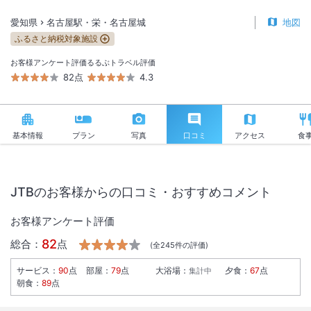
愛知県
名古屋駅・栄・名古屋城
地図
ふるさと納税対象施設
お客様アンケート評価
るるぶトラベル評価
82点
4.3
基本情報
プラン
写真
口コミ
アクセス
食
JTBのお客様からの口コミ・おすすめコメント
お客様アンケート評価
82
総合：
点
(全
245
件の評価)
サービス
：
90
点
部屋
：
79
点
大浴場
：
夕食
：
67
点
集計中
朝食
：
89
点