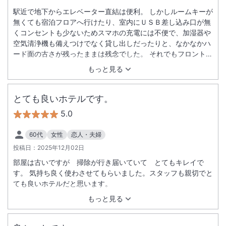
駅近で地下からエレベーター直結は便利。 しかしルームキーが
無くても宿泊フロアへ行けたり、室内にＵＳＢ差し込み口が無
くコンセントも少ないためスマホの充電には不便で、加湿器や
空気清浄機も備えつけでなく貸し出しだったりと、なかなかハ
ード面の古さが残ったままは残念でした。 それでもフロントや
客室清掃などの対面での対応などソフト面は素晴らしく、快適
もっと見る
に過ごせました。
とても良いホテルです。
5.0
60代
女性
恋人・夫婦
投稿日：
2025年12月02日
部屋は古いですが 掃除が行き届いていて とてもキレイで
す。 気持ち良く使わさせてもらいました。スタッフも親切でと
ても良いホテルだと思います。
もっと見る