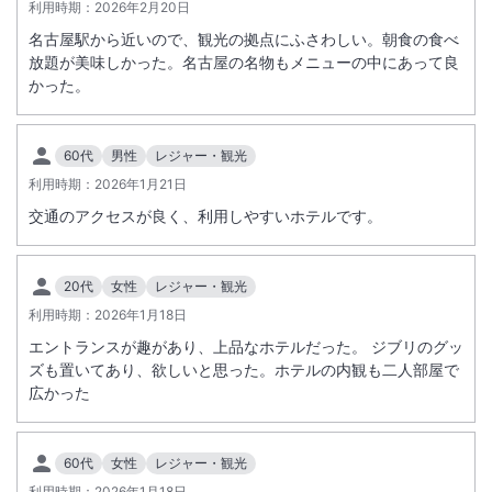
・スカイラウンジ203
利用時期：
2026年2月20日
期間：9月11日（金）～10月5日（月）
名古屋駅から近いので、観光の拠点にふさわしい。朝食の食べ
放題が美味しかった。名古屋の名物もメニューの中にあって良
かった。
＊＊ジブリパークのチケット付き旅行商品『ジブリパークを歩こう！』
対象ホテルです＊＊
※「ジブリパーク チケット付き」プランで検索ください。
60代
男性
レジャー・観光
利用時期：
2026年1月21日
交通のアクセスが良く、利用しやすいホテルです。
20代
女性
レジャー・観光
利用時期：
2026年1月18日
エントランスが趣があり、上品なホテルだった。 ジブリのグッ
ズも置いてあり、欲しいと思った。ホテルの内観も二人部屋で
広かった
60代
女性
レジャー・観光
利用時期：
2026年1月18日