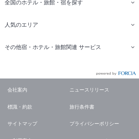
全国のホテル・旅館・宿を探す
人気のエリア
札幌 ホテル
その他宿・ホテル・旅館関連 サービス
仙台 ホテル
国内旅行・国内ツアー
東京ディズニーリゾート(R)周辺 ホテル
JR・新幹線付きツアー
東京 ホテル
航空券付きツアー
東京ドーム ホテル
会社案内
ニュースリリース
現地観光・レジャーチケット
新宿 ホテル
標識・約款
旅行条件書
国内観光ガイド
横浜 ホテル
旅行・観光情報
熱海 ホテル
サイトマップ
プライバシーポリシー
名古屋 ホテル