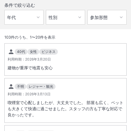
条件で絞り込む
1
/
10
外観
103
件のうち、
1
〜
20
件を表示
名古屋駅より徒歩４分、ビジネス、観光、ファミリー、グループ旅行等
40代
女性
ビジネス
に最も便利なシティホテル。中部国際空港へは名鉄特急にて２８分（最
利用時期：
2026年3月20日
短）です。
建物が重厚で地震も安心
総客室数
240
室
IN
チェックイン
14:00
/ OUT
チェックアウト
11:00
不明
レジャー・観光
利用時期：
駅徒歩5分
2026年3月13日
駐車場あり
喫煙室で心配しましたが、大丈夫でした。 部屋も広く、ベット
も大きくて快適に過ごせました。スタッフの方も丁寧な対応で
サステナビリティへの取り組み
良かったです。