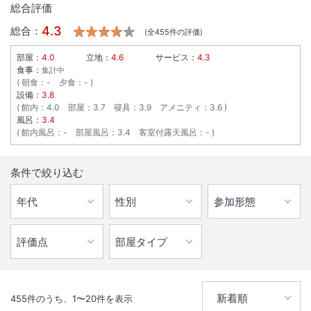
総合評価
4.3
総合：
(全
455
件の評価)
部屋：
4.0
立地：
4.6
サービス：
4.3
食事：
集計中
朝食
：
-
夕食
：
-
設備：
3.8
館内
：
4.0
部屋
：
3.7
寝具
：
3.9
アメニティ
：
3.6
風呂：
3.4
館内風呂
：
-
部屋風呂
：
3.4
客室付露天風呂
：
-
条件で絞り込む
455
件のうち、
1
〜
20
件を表示