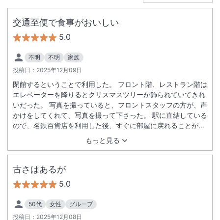
交通至便で食事がおいしい
5.0
不明
不明
家族
投稿日：
2025年12月09日
閉館するということで利用した。 フロント階、レストラン階は
エレベーターを降りるとクリスマスツリーが飾られていてきれ
いだった。 写真を撮っていると、フロントスタッフの方が、声
かけをしてくれて、写真を撮って下さった。 駅に直結している
ので、名鉄百貨店を利用した後、すぐに部屋に戻れることがで
きて便利だった。 部屋からの眺めはそれほど良くなかったが、
もっと見る
ツインルームは広く、バスタブも大きかった。夜中に隣の声が
聞こえてきたが、まあ快適に過ごせた。 朝食付きにしたが、ビ
ュッフェ料理の味はどれもおいしく、品数も豊富だったので、
古さはあるが
同行者がとても喜んでいた。 夕食はホテル外に食べに出かけた
5.0
が、ホテルの日本料理にしてもよかったかもと思った。 閉館し
てしまうのは残念だが、また時間があれば利用したいと思う。
50代
女性
グループ
投稿日：
2025年12月08日