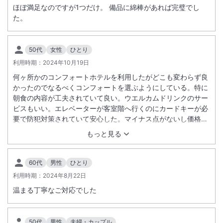
ほぼ満足なのですが1つだけ。 備品に綿棒があれば完璧でし
た。
50代
女性
ひとり
利用時期：
2024年10月19日
何ヶ所かのコンフォートホテルを利用したがどこも変わらず良
かったのでなるべくコンフォートを選ぶようにしている。特に
朝食の内容が工夫されていて良い。ウエルカムドリンクのサー
ビスもいい。エレベーターが客室階へ行くのにカードキーが必
要で防犯対策されていて安心した。マイナス点がないし価格も
リーズナブルなので紹介しやすい。
もっと見る
60代
男性
ひとり
利用時期：
2024年8月22日
温まる丁寧なご対応でした
50代
男性
夫婦・カップル