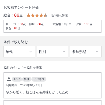
お客様アンケート評価
86
総合：
点
(全
18
件の評価)
サービス
：
88
点
部屋
：
86
点
大浴場
：
夕食
：
100
点
集計中
朝食
：
84
点
条件で絞り込む
1
/
10
外観
12
件のうち、
1
〜
12
件を表示
◆豊橋駅東口徒歩３分◆豊川ＩＣから車で約３０分◆全室禁煙◆彩り
40代
男性
ビジネス
豊かな無料朝食◆全室Ｗｉ－Ｆｉ◆ウェルカムドリンク◆小学６年生
利用時期：
2025年10月27日
まで添い寝無料◆
駅から近く、朝ごはんも美味しかったため
総客室数
132
室
IN
チェックイン
15:00
/ OUT
チェックアウト
10:00