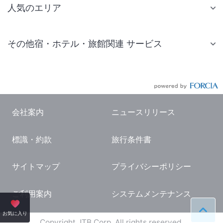
人気のエリア
札幌 ホテル
その他宿・ホテル・旅館関連 サービス
仙台 ホテル
国内旅行・国内ツアー
東京ディズニーリゾート(R)周辺 ホテル
JR・新幹線付きツアー
東京 ホテル
航空券付きツアー
東京ドーム ホテル
会社案内
ニュースリリース
現地観光・レジャーチケット
新宿 ホテル
標識・約款
旅行条件書
国内観光ガイド
横浜 ホテル
旅行・観光情報
熱海 ホテル
サイトマップ
プライバシーポリシー
名古屋 ホテル
ご利用案内
システムメンテナンス
京都 ホテル
ペー
お気に入り
大阪 ホテル
Copyright JTB Corp. All rights reserved.