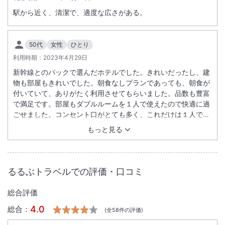
駅から近く、清潔で、適度な広さがある。
50代
女性
ひとり
利用時期：
2023年4月29日
新幹線とのパックで選んだホテルでした。きれいだったし、建
物も部屋もきれいでした。朝食なしプランであっても、朝食が
付いていて、ありがたく利用させてもらいました。品数も豊富
で満足です。部屋もダブルルームを１人で使えたので快適に過
ごせました。コンセント口がとても多く、これだけは１人では
使いきれないのが惜しかったぐらいです。全国に系列があるよ
もっと見る
うなので、今後の参考にしたいと思いました。
るるぶトラベルでの評価・口コミ
総合評価
4.0
総合：
(全
58
件の評価)