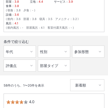
部屋：
3.8
立地：
4.4
サービス：
3.9
食事：
3.8
朝食
：
3.8
夕食
：
-
設備：
3.6
館内
：
3.6
部屋
：
3.8
寝具
：
3.5
アメニティ
：
3.2
風呂：
4.1
館内風呂
：
-
部屋風呂
：
4.1
客室付露天風呂
：
-
条件で絞り込む
58
件のうち、
1
〜
20
件を表示
4.0