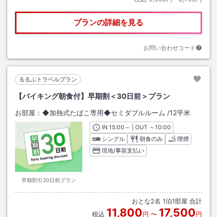
プランの詳細を見る
お問い合わせコード
るるぶトラベルプラン
【バイキング朝食付】早期割＜30日前＞プラン
お部屋：
◆加熱式たばこ専用◆セミダブルルーム
/
12平米
IN
チェックイン
15:00
～ | OUT
チェックアウト
～
10:00
シングル
朝食のみ
喫煙
現地/事前支払い
早期割引30日前プラン
おとな
2
名
1
泊
1
部屋 合計
11,800
17,500
税込
円
〜
円