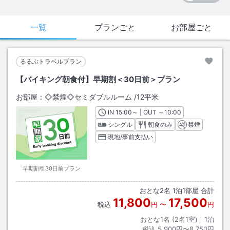
一覧
プランごと
お部屋ごと
るるぶトラベルプラン
【バイキング朝食付】早期割＜30日前＞プラン
お部屋：
◇禁煙◇セミダブルルーム
/
12平米
IN
チェックイン
15:00
～ | OUT
チェックアウト
～
10:00
シングル
朝食のみ
禁煙
現地/事前支払い
早期割引30日前プラン
おとな
2
名
1
泊
1
部屋 合計
11,800
17,500
税込
円
〜
円
おとな1名 (
2
名1室)｜
1
泊
税込
5,900円〜8,750円