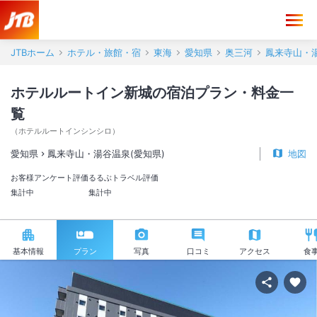
JTBホーム
ホテル・旅館・宿
東海
愛知県
奥三河
鳳来寺山・湯
ホテルルートイン新城の宿泊プラン・料金一
覧
（
ホテルルートインシンシロ
）
愛知県
鳳来寺山・湯谷温泉(愛知県)
地図
お客様アンケート評価
るるぶトラベル評価
集計中
集計中
基本情報
プラン
写真
口コミ
アクセス
食