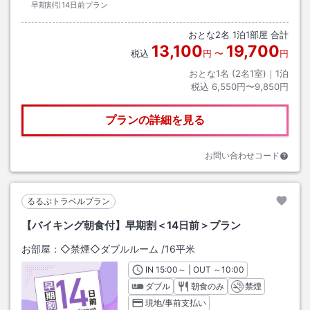
早期割引14日前プラン
おとな
2
名
1
泊
1
部屋 合計
13,100
19,700
税込
円
〜
円
おとな1名 (
2
名1室)｜
1
泊
税込
6,550円〜9,850円
プランの詳細を見る
お問い合わせコード
るるぶトラベルプラン
【バイキング朝食付】早期割＜14日前＞プラン
お部屋：
◇禁煙◇ダブルルーム
/
16平米
IN
チェックイン
15:00
～ | OUT
チェックアウト
～
10:00
ダブル
朝食のみ
禁煙
現地/事前支払い