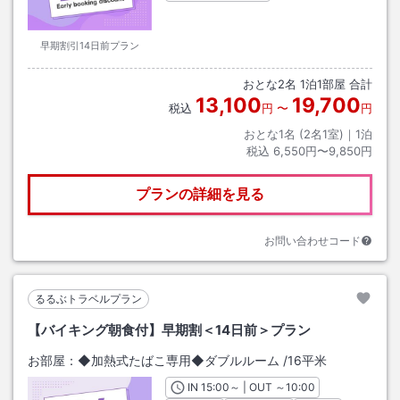
早期割引14日前プラン
おとな
2
名
1
泊
1
部屋 合計
13,100
19,700
税込
円
〜
円
おとな1名 (
2
名1室)｜
1
泊
税込
6,550円〜9,850円
プランの詳細を見る
お問い合わせコード
るるぶトラベルプラン
【バイキング朝食付】早期割＜14日前＞プラン
お部屋：
◆加熱式たばこ専用◆ダブルルーム
/
16平米
IN
チェックイン
15:00
～ | OUT
チェックアウト
～
10:00