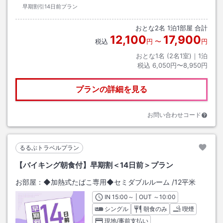
早期割引14日前プラン
おとな
2
名
1
泊
1
部屋 合計
12,100
17,900
税込
円
〜
円
おとな1名 (
2
名1室)｜
1
泊
税込
6,050円〜8,950円
プランの詳細を見る
お問い合わせコード
るるぶトラベルプラン
【バイキング朝食付】早期割＜14日前＞プラン
お部屋：
◆加熱式たばこ専用◆セミダブルルーム
/
12平米
IN
チェックイン
15:00
～ | OUT
チェックアウト
～
10:00
シングル
朝食のみ
喫煙
現地/事前支払い