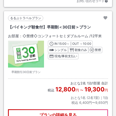
お問い合わせコード
るるぶトラベルプラン
【バイキング朝食付】早期割＜30日前＞プラン
お部屋：
◇禁煙◇コンフォートセミダブルルーム
/
12平米
IN
チェックイン
15:00
～ | OUT
チェックアウト
～
10:00
シングル
朝食のみ
禁煙
現地/事前支払い
早期割引30日前プラン
おとな
2
名
1
泊
1
部屋 合計
12,800
19,300
税込
円
〜
円
おとな1名 (
2
名1室)｜
1
泊
税込
6,400円〜9,650円
プランの詳細を見る