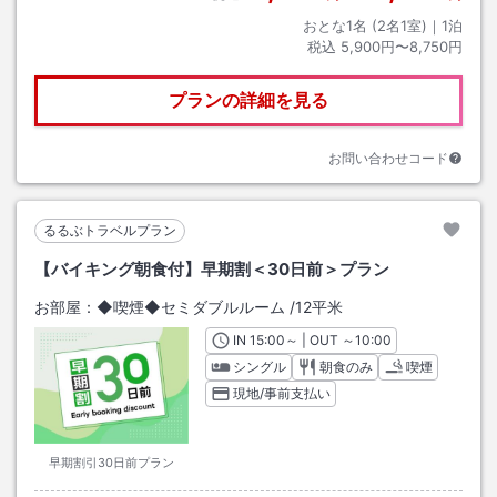
おとな1名 (
2
名1室)｜
1
泊
税込
5,900円〜8,750円
プランの詳細を見る
お問い合わせコード
るるぶトラベルプラン
【バイキング朝食付】早期割＜30日前＞プラン
お部屋：
◆喫煙◆セミダブルルーム
/
12平米
IN
チェックイン
15:00
～ | OUT
チェックアウト
～
10:00
シングル
朝食のみ
喫煙
現地/事前支払い
早期割引30日前プラン