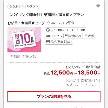
るるぶトラベルプラン
【バイキング朝食付】早期割＜10日前＞プラン
お部屋：
◆喫煙◆セミダブルルーム
/
12平米
IN
チェックイン
15:00
～ | OUT
チェックアウト
～
10:00
シングル
朝食のみ
喫煙
現地/事前支払い
早期割引10日前プラン
おとな
2
名
1
泊
1
部屋 合計
12,500
18,500
税込
円
〜
円
おとな1名 (
2
名1室)｜
1
泊
税込
6,250円〜9,250円
プランの詳細を見る