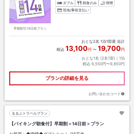
ダブル
朝食のみ
喫煙
現地/事前支払い
早期割引14日前プラン
おとな
2
名
1
泊
1
部屋 合計
13,100
19,700
税込
円
〜
円
おとな1名 (
2
名1室)｜
1
泊
税込
6,550円〜9,850円
プランの詳細を見る
お問い合わせコード
るるぶトラベルプラン
【バイキング朝食付】早期割＜14日前＞プラン
お部屋：
◆喫煙◆ダブルルーム
/
16平米