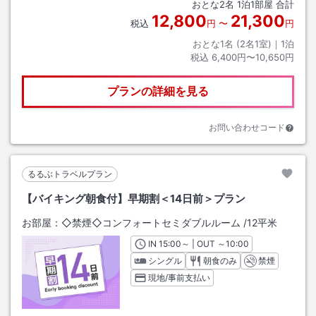
おとな
2
名
1
泊
1
部屋 合計
12,800
21,300
税込
円
〜
円
おとな1名 (
2
名1室)｜
1
泊
税込
6,400円〜10,650円
プランの詳細を見る
お問い合わせコード
るるぶトラベルプラン
【バイキング朝食付】早期割＜14日前＞プラン
お部屋：
◇禁煙◇コンフォートセミダブルルーム
/
12平米
IN
チェックイン
15:00
～ | OUT
チェックアウト
～
10:00
シングル
朝食のみ
禁煙
現地/事前支払い