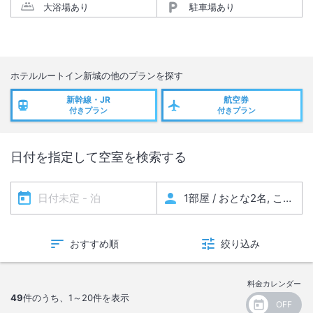
大浴場あり
駐車場あり
ホテルルートイン新城
の他のプランを探す
新幹線・JR
航空券
付きプラン
付きプラン
日付を指定して空室を検索する
おすすめ順
絞り込み
料金カレンダー
49
件のうち、
1～20
件を表示