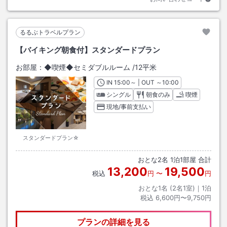
るるぶトラベルプラン
【バイキング朝食付】スタンダードプラン
お部屋：
◆喫煙◆セミダブルルーム
/
12平米
IN
チェックイン
15:00
～ | OUT
チェックアウト
～
10:00
シングル
朝食のみ
喫煙
現地/事前支払い
スタンダードプラン☆
おとな
2
名
1
泊
1
部屋 合計
13,200
19,500
税込
円
〜
円
おとな1名 (
2
名1室)｜
1
泊
税込
6,600円〜9,750円
プランの詳細を見る