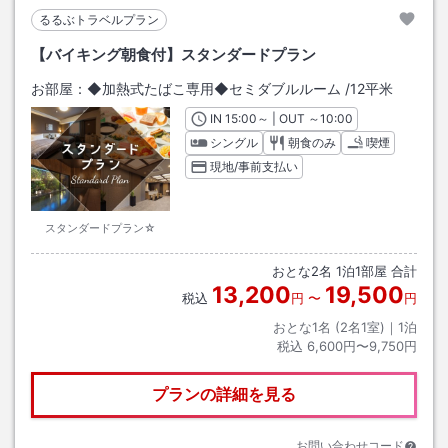
るるぶトラベルプラン
【バイキング朝食付】スタンダードプラン
お部屋：
◆加熱式たばこ専用◆セミダブルルーム
/
12平米
IN
チェックイン
15:00
～ | OUT
チェックアウト
～
10:00
シングル
朝食のみ
喫煙
現地/事前支払い
スタンダードプラン☆
おとな
2
名
1
泊
1
部屋 合計
13,200
19,500
税込
円
〜
円
おとな1名 (
2
名1室)｜
1
泊
税込
6,600円〜9,750円
プランの詳細を見る
お問い合わせコード