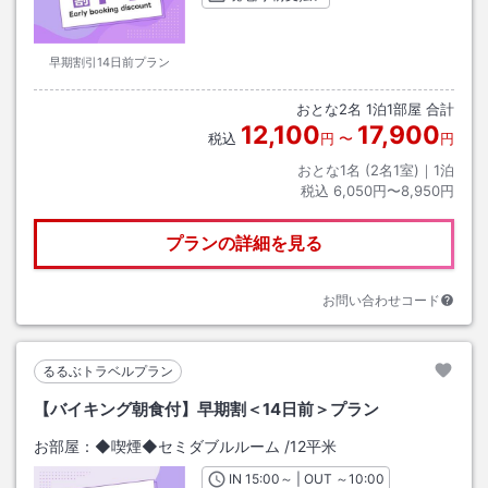
早期割引14日前プラン
おとな
2
名
1
泊
1
部屋 合計
12,100
17,900
税込
円
〜
円
おとな1名 (
2
名1室)｜
1
泊
税込
6,050円〜8,950円
プランの詳細を見る
お問い合わせコード
るるぶトラベルプラン
【バイキング朝食付】早期割＜14日前＞プラン
お部屋：
◆喫煙◆セミダブルルーム
/
12平米
IN
チェックイン
15:00
～ | OUT
チェックアウト
～
10:00