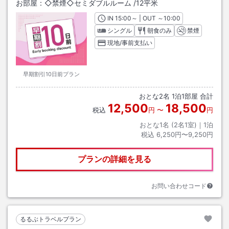
お部屋：
◇禁煙◇セミダブルルーム
/
12平米
IN
チェックイン
15:00
～ | OUT
チェックアウト
～
10:00
シングル
朝食のみ
禁煙
現地/事前支払い
早期割引10日前プラン
おとな
2
名
1
泊
1
部屋 合計
12,500
18,500
税込
円
〜
円
おとな1名 (
2
名1室)｜
1
泊
税込
6,250円〜9,250円
プランの詳細を見る
お問い合わせコード
るるぶトラベルプラン