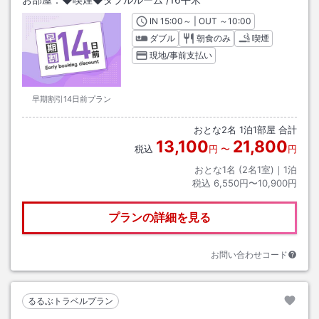
IN
チェックイン
15:00
～ | OUT
チェックアウト
～
10:00
ダブル
朝食のみ
喫煙
現地/事前支払い
早期割引14日前プラン
おとな
2
名
1
泊
1
部屋 合計
13,100
21,800
税込
円
〜
円
おとな1名 (
2
名1室)｜
1
泊
税込
6,550円〜10,900円
プランの詳細を見る
お問い合わせコード
るるぶトラベルプラン