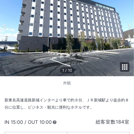
1
/
10
外観
新東名高速道路新城インターより車で約９分、ＪＲ新城駅より徒歩約８
分に位置し、ビジネス・観光に便利なホテルです。
総客室数
184
室
IN
チェックイン
15:00
/ OUT
チェックアウト
10:00