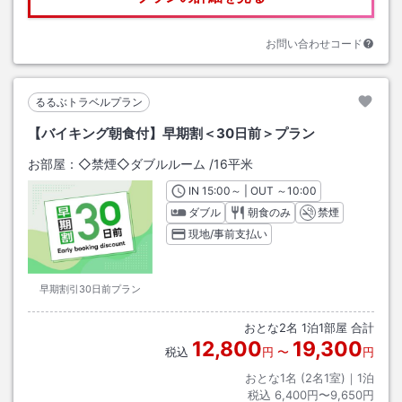
お問い合わせコード
るるぶトラベルプラン
【バイキング朝食付】早期割＜30日前＞プラン
お部屋：
◇禁煙◇ダブルルーム
/
16平米
IN
チェックイン
15:00
～ | OUT
チェックアウト
～
10:00
ダブル
朝食のみ
禁煙
現地/事前支払い
早期割引30日前プラン
おとな
2
名
1
泊
1
部屋 合計
12,800
19,300
税込
円
〜
円
おとな1名 (
2
名1室)｜
1
泊
税込
6,400円〜9,650円