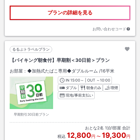
プランの詳細を見る
お問い合わせコード
るるぶトラベルプラン
【バイキング朝食付】早期割＜30日前＞プラン
お部屋：
◆加熱式たばこ専用◆ダブルルーム
/
16平米
IN
チェックイン
15:00
～ | OUT
チェックアウト
～
10:00
ダブル
朝食のみ
喫煙
現地/事前支払い
早期割引30日前プラン
おとな
2
名
1
泊
1
部屋 合計
12,800
19,300
税込
円
〜
円