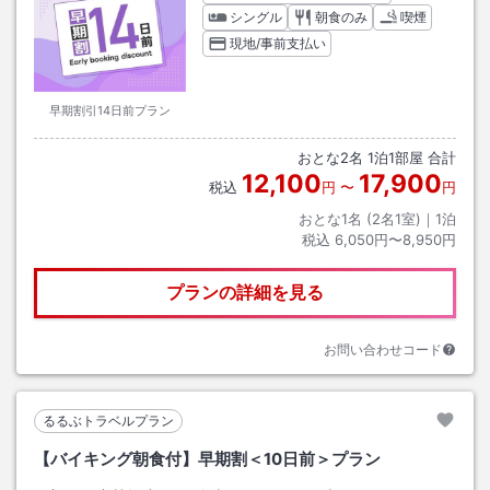
シングル
朝食のみ
喫煙
現地/事前支払い
早期割引14日前プラン
おとな
2
名
1
泊
1
部屋 合計
12,100
17,900
税込
円
〜
円
おとな1名 (
2
名1室)｜
1
泊
税込
6,050円〜8,950円
プランの詳細を見る
お問い合わせコード
るるぶトラベルプラン
【バイキング朝食付】早期割＜10日前＞プラン