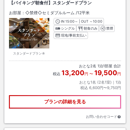
【バイキング朝食付】スタンダードプラン
お部屋：
◇禁煙◇セミダブルルーム
/
12平米
IN
チェックイン
15:00
～ | OUT
チェックアウト
～
10:00
シングル
朝食のみ
禁煙
現地/事前支払い
スタンダードプラン☆
おとな
2
名
1
泊
1
部屋 合計
13,200
19,500
税込
円
〜
円
おとな1名 (
2
名1室)｜
1
泊
税込
6,600円〜9,750円
プランの詳細を見る
お問い合わせコード