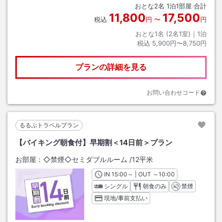
おとな
2
名
1
泊
1
部屋 合計
11,800
17,500
税込
円
〜
円
おとな1名 (
2
名1室)｜
1
泊
税込
5,900円〜8,750円
プランの詳細を見る
お問い合わせコード
るるぶトラベルプラン
【バイキング朝食付】早期割＜14日前＞プラン
お部屋：
◇禁煙◇セミダブルルーム
/
12平米
IN
チェックイン
15:00
～ | OUT
チェックアウト
～
10:00
シングル
朝食のみ
禁煙
現地/事前支払い