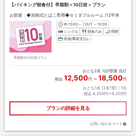
【バイキング朝食付】早期割＜10日前＞プラン
お部屋：
◆加熱式たばこ専用◆セミダブルルーム
/
12平米
IN
チェックイン
15:00
～ | OUT
チェックアウト
～
10:00
シングル
朝食のみ
喫煙
現地/事前支払い
早期割引10日前プラン
おとな
2
名
1
泊
1
部屋 合計
12,500
18,500
税込
円
〜
円
おとな1名 (
2
名1室)｜
1
泊
税込
6,250円〜9,250円
プランの詳細を見る
お問い合わせコード