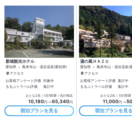
新城観光ホテル
湯の風ＨＡＺＵ
愛知県
鳳来寺山・湯谷温泉(愛知県)
愛知県
鳳来寺山・湯谷温泉(愛
アクセス
アクセス
お客様アンケート評価
対象外
お客様アンケート評価
集計中
るるぶトラベル評価
集計中
るるぶトラベル評価
集計中
おとな
2
名
｜
1
泊
1
部屋｜合計税込
おとな
2
名
｜
1
泊
1
部屋
10,180
65,340
11,000
5
円 〜
円
円 〜
宿泊プランを見る
宿泊プランを見