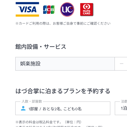
※カードご利用の際は、お客様ご自身で事前にご確認ください
館内設備・サービス
娯楽施設
―
はづ合掌
に泊まるプランを予約する
人数・部屋数
泊
1
※表示の料金は税込料金です。（単位：円）