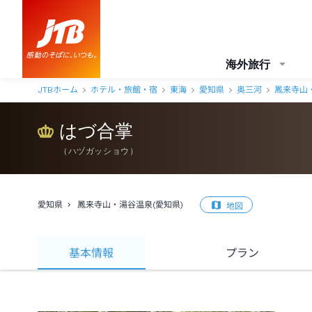
海外旅行
JTBホーム
ホテル・旅館・宿
東海
愛知県
奥三河
鳳来寺山
はづ合掌
（
ハヅガッショウ
）
愛知県
鳳来寺山・湯谷温泉(愛知県)
地図
基本情報
プラン