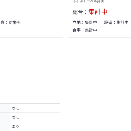
るるぶトラベル評価
集計中
総合：
夕食：
対象外
立地：
集計中
設備：
集計中
食事：
集計中
なし
なし
あり