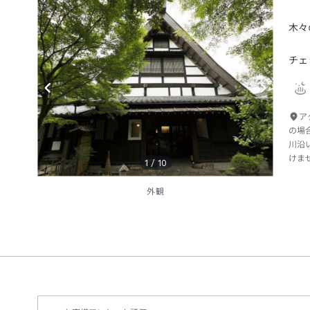
木々
チェ
ア
の場
川沿
けま
1
/
10
外観