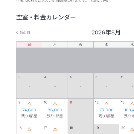
※表示の料金は大人
2
名
1
泊
1
部屋の料金です。（単位：円）
空室・料金カレンダー
2026年
8月
前の月
日
月
火
水
木
2
3
4
5
6
-
-
-
-
-
9
10
11
12
13
74,800
88,000
77,000
103,
-
1
1
1
1
残り
部屋
残り
部屋
残り
部屋
残り
16
17
18
19
20