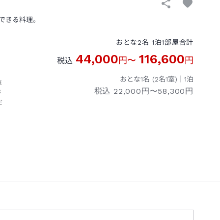
できる料理。
おとな
2
名
1
泊
1
部屋
合計
44,000
116,600
円
〜
円
税込
おとな1名 (
2
名1室)｜
1
泊
車
税込
22,000円〜58,300円
が
だ