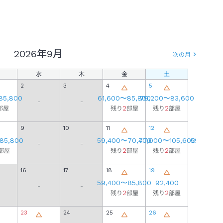
2026年
9月
次の月
水
木
金
土
日
2
3
4
5
85,800
61,600
〜
85,800
79,200
〜
83,600
-
-
2
2
部屋
残り
部屋
残り
部屋
9
10
11
12
4
85,800
59,400
〜
70,400
77,000
〜
105,600
59,400
〜
-
-
2
2
2
部屋
残り
部屋
残り
部屋
残り
16
17
18
19
11
59,400
〜
85,800
92,400
81,4
-
-
2
2
2
残り
部屋
残り
部屋
残り
23
24
25
26
18