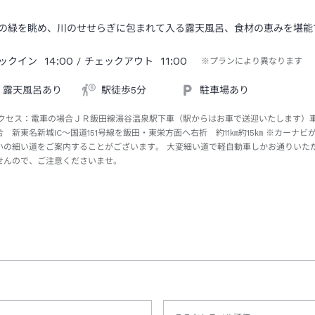
の緑を眺め、川のせせらぎに包まれて入る露天風呂、食材の恵みを堪能
14:00
11:00
ックイン
/ チェックアウト
※プランにより異なります
露天風呂あり
駅徒歩5分
駐車場あり
クセス：
電車の場合ＪＲ飯田線湯谷温泉駅下車（駅からはお車で送迎いたします）
合 新東名新城IC～国道151号線を飯田・東栄方面へ右折 約11㎞約15㎞ ※カーナビ
いの細い道をご案内することがございます。 大変細い道で軽自動車しかお通りいた
せんので、ご注意くださいませ。