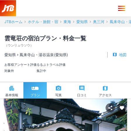
JTBホーム
ホテル・旅館・宿
東海
愛知県
奥三河
鳳来寺山・湯
雲竜荘の宿泊プラン・料金一覧
（
ウンリュウソウ
）
愛知県
鳳来寺山・湯谷温泉(愛知県)
地図
お客様アンケート評価
るるぶトラベル評価
対象外
集計中
基本情報
プラン
写真
口コミ
アクセス