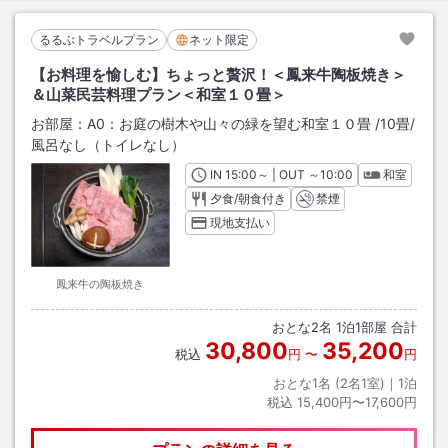
るるぶトラベルプラン
ネット限定
【お料理を愉しむ】ちょっと贅沢！＜鳳来牛陶板焼き＞
＆山菜民芸料理プラン＜和室１０畳＞
お部屋：
A0：お庭の樹木や山々の緑を望む和室１０畳
/
10畳
/
風呂なし（トイレなし）
IN
チェックイン
15:00
～ | OUT
チェックアウト
～
10:00
和室
夕食/朝食付き
禁煙
現地支払い
鳳来牛の陶板焼き
おとな
2
名
1
泊
1
部屋 合計
30,800
35,200
税込
円
〜
円
おとな1名 (
2
名1室)｜
1
泊
税込
15,400円〜17,600円