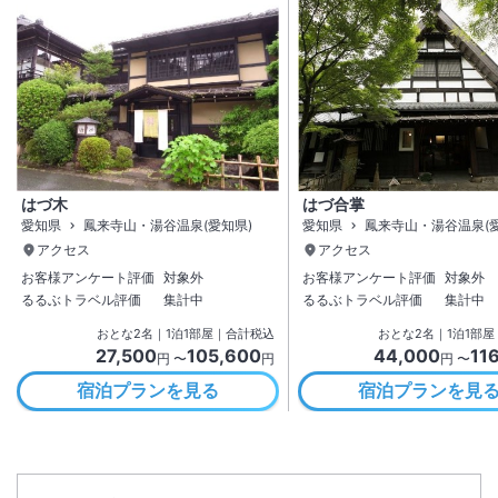
はづ木
はづ合掌
愛知県
鳳来寺山・湯谷温泉(愛知県)
愛知県
鳳来寺山・湯谷温泉(愛
アクセス
アクセス
お客様アンケート評価
対象外
お客様アンケート評価
対象外
るるぶトラベル評価
集計中
るるぶトラベル評価
集計中
おとな
2
名
｜
1
泊
1
部屋｜合計税込
おとな
2
名
｜
1
泊
1
部屋
27,500
105,600
44,000
11
円 〜
円
円 〜
宿泊プランを見る
宿泊プランを見