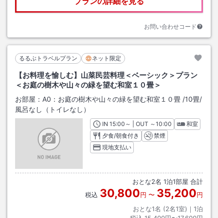
プランの詳細を見る
お問い合わせコード
るるぶトラベルプラン
ネット限定
【お料理を愉しむ】山菜民芸料理＜ベーシック＞プラン
＜お庭の樹木や山々の緑を望む和室１０畳＞
お部屋：
A0：お庭の樹木や山々の緑を望む和室１０畳
/
10畳
/
風呂なし（トイレなし）
IN
チェックイン
15:00
～ | OUT
チェックアウト
～
10:00
和室
夕食/朝食付き
禁煙
現地支払い
おとな
2
名
1
泊
1
部屋 合計
30,800
35,200
税込
円
〜
円
おとな1名 (
2
名1室)｜
1
泊