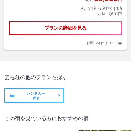
おとな1名 (
2
名1室)｜
1
泊
税込
17,600円
プランの詳細を見る
お問い合わせコード
雲竜荘
の他のプランを探す
レンタカー
付き
この宿を見ている方におすすめの宿