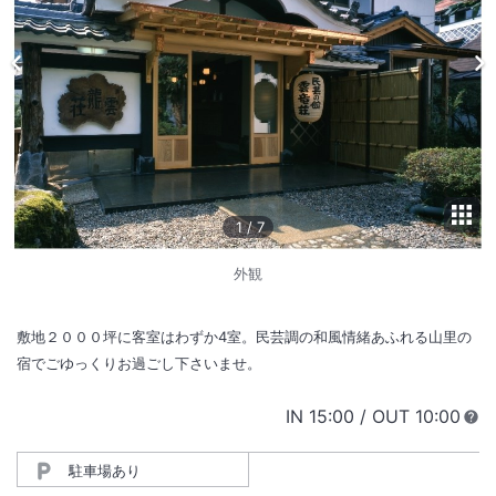
1
/
7
外観
敷地２０００坪に客室はわずか4室。民芸調の和風情緒あふれる山里の
宿でごゆっくりお過ごし下さいませ。
IN
チェックイン
15:00
/ OUT
チェック
10:00
駐車場あり