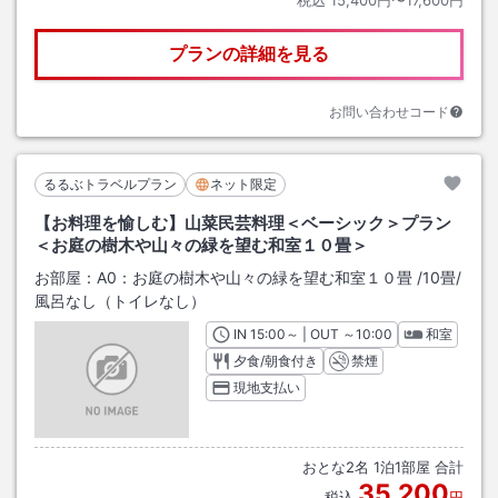
税込
15,400円〜17,600円
プランの詳細を見る
お問い合わせコード
るるぶトラベルプラン
ネット限定
【お料理を愉しむ】山菜民芸料理＜ベーシック＞プラン
＜お庭の樹木や山々の緑を望む和室１０畳＞
お部屋：
A0：お庭の樹木や山々の緑を望む和室１０畳
/
10畳
/
風呂なし（トイレなし）
IN
チェックイン
15:00
～ | OUT
チェックアウト
～
10:00
和室
夕食/朝食付き
禁煙
現地支払い
おとな
2
名
1
泊
1
部屋 合計
35,200
税込
円