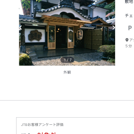
敷地
チェ
ア
５分
1
/
7
外観
JTBお客様アンケート評価