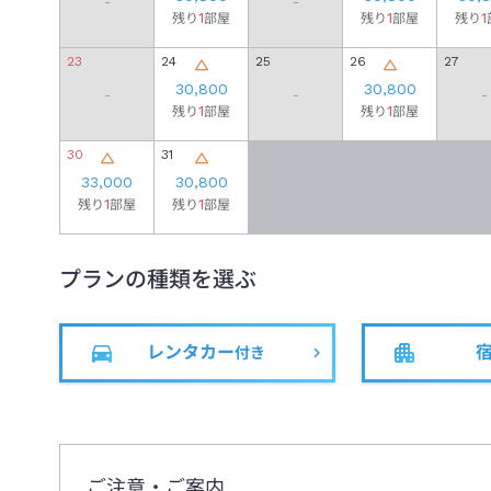
-
-
1
1
1
残り
部屋
残り
部屋
残り
23
24
25
26
27
30,800
30,800
-
-
-
1
1
残り
部屋
残り
部屋
30
31
33,000
30,800
1
1
残り
部屋
残り
部屋
プランの種類を選ぶ
レンタカー
付き
ご注意・ご案内