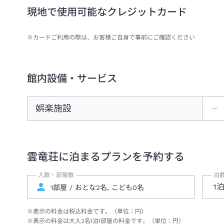
現地で使用可能なクレジットカード
※カードご利用の際は、お客様ご自身で事前にご確認ください
館内設備・サービス
娯楽施設
―
雲竜荘
に泊まるプランを予約する
人数・部屋数
泊
1
※表示の料金は税込料金です。（単位：円）
※表示の料金は大人
2
名
1
泊
1
部屋の料金です。（単位：円）