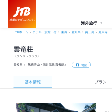
海外旅行
JTBホーム
ホテル・旅館・宿
東海
愛知県
奥三河
鳳来寺山
雲竜荘
（
ウンリュウソウ
）
愛知県
鳳来寺山・湯谷温泉(愛知県)
地図
基本情報
プラン