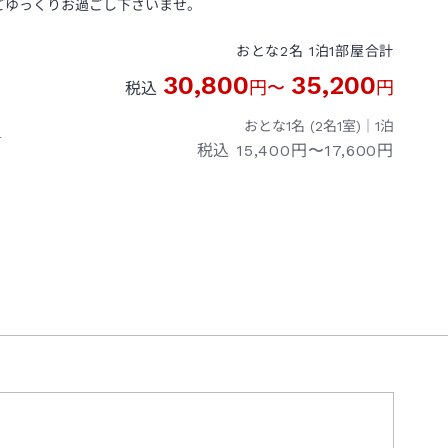
ごゆっくりお過ごし下さいませ。
おとな
2
名
1
泊
1
部屋
合計
30,800
35,200
円
〜
円
税込
おとな1名 (
2
名1室)｜
1
泊
１
税込
15,400円〜17,600円