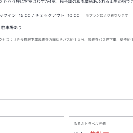
２０００坪に客室はわずか4室。民芸調の和風情緒あふれる山里の宿で
15:00
10:00
ックイン
/ チェックアウト
※プランにより異なります
駐車場あり
クセス：
ＪＲ長篠駅下車鳳来寺方面ゆきバス約１０分、鳳来寺バス停下車、徒歩約
るるぶトラベル評価