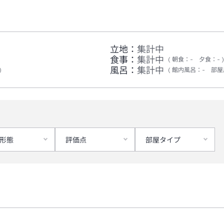
立地：
集計中
食事：
集計中
朝食
：
-
夕食
：
-
風呂：
集計中
館内風呂
：
-
部屋
形態
評価点
部屋タイプ