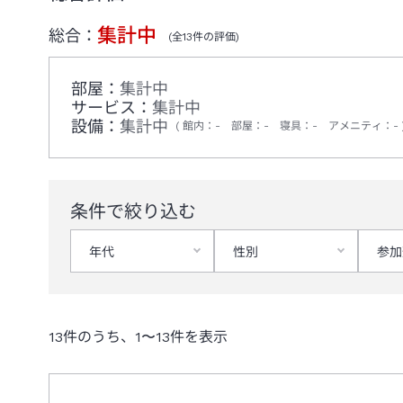
集計中
総合：
(全
13
件の評価)
部屋：
集計中
サービス：
集計中
設備：
集計中
館内
：
-
部屋
：
-
寝具
：
-
アメニティ
：
-
条件で絞り込む
年代
性別
参加
13
件のうち、
1
〜
13
件を表示