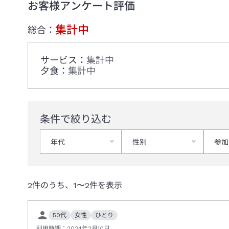
お客様アンケート評価
集計中
総合：
サービス
：
集計中
夕食
：
集計中
条件で絞り込む
年代
性別
参加
2
件のうち、
1
〜
2
件を表示
50代
女性
ひとり
利用時期：
2024年2月10日