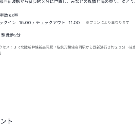
線西新湊駅から徒歩約３分に位置し、みなとの風情と海の香り、ゆとり
室数
83
室
15:00
11:00
ックイン
/ チェックアウト
※プランにより異なります
駅徒歩5分
クセス：
ＪＲ北陸新幹線新高岡駅→私鉄万葉線高岡駅から西新湊行き約２０分→徒
分
メント