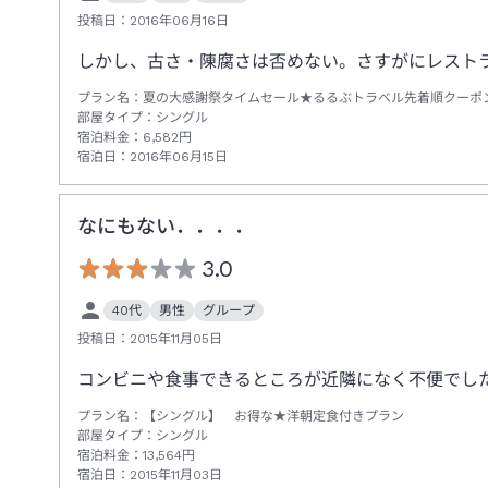
投稿日：
2016年06月16日
しかし、古さ・陳腐さは否めない。さすがにレスト
プラン名：
夏の大感謝祭タイムセール★るるぶトラベル先着順クーポン
部屋タイプ：
シングル
宿泊料金：
6,582
円
宿泊日：
2016年06月15日
なにもない．．．．
3.0
40代
男性
グループ
投稿日：
2015年11月05日
コンビニや食事できるところが近隣になく不便でし
プラン名：
【シングル】 お得な★洋朝定食付きプラン
部屋タイプ：
シングル
宿泊料金：
13,564
円
宿泊日：
2015年11月03日