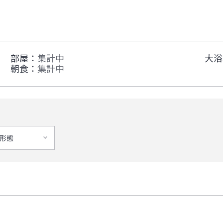
部屋
：
集計中
大浴
朝食
：
集計中
形態