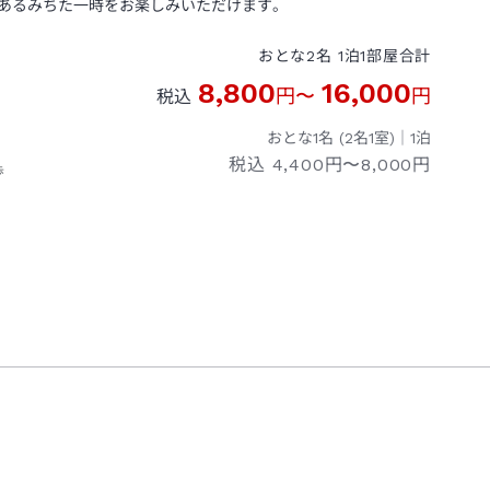
あるみちた一時をお楽しみいただけます。
おとな
2
名
1
泊
1
部屋
合計
8,800
16,000
円
〜
円
税込
おとな1名 (
2
名1室)｜
1
泊
税込
4,400円〜8,000円
歩