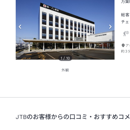
万葉
総客
チェ
ア
約３
1
/
10
外観
JTBのお客様からの口コミ・おすすめコ