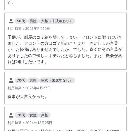
式でご提供。お客様の目の前で仕上げるトリュフソースの香り豊かな
た。
「ロッシーニ風ビーフバーガー」などのお料理をお楽しみください。ま
総客室数
249
室
IN
チェックイン
15:00
/ OUT
チェックアウト
11:00
た夕食ではソフトドリンクに加え、アルコールもフリーフローでご用意
50代
男性
家族（未成年あり）
しております。
利用時期：
2025年7月19日
大浴場あり
露天風呂あり
2. ザ・ラウンジ【15:00～18:00｜樂遇（らぐ）】ビールや、スパーク
子供が、部屋のゴミ箱を壊してしまい、フロントに謝りにいき
リングワイン、ソフトドリンクを片手にお過ごしいただけます。
温泉
駐車場あり
ました。フロントの方はゴミ箱のことより、さいしょの言葉
【21:00～23:00｜鳥渡（ちょっと）】大人の時間を楽しむバータイ
が、お怪我はありませんでしたか でした。直ぐにその言葉が
ム。お好みのお酒とともにおくつろぎください。
ありましたので優しいホテルだと感じました。また、機会があ
サステナビリティへの取り組み
3. 【佳趣（かしゅ）】自然・文化・人といったその土地ならではの魅
れば利用したいです。
力やストーリーと出会えるアクティビティです。
70代
男性
家族（未成年なし）
利用時期：
2025年4月27日
食事が大変良かった。
70代
女性
家族
利用時期：
2024年12月25日