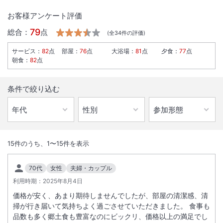
お客様アンケート評価
79
総合：
点
(全
34
件の評価)
サービス
：
82
点
部屋
：
76
点
大浴場
：
81
点
夕食
：
77
点
朝食
：
82
点
条件で絞り込む
1
/
10
外観
15
件のうち、
1
〜
15
件を表示
【All-inclusiveに関するご案内】
70代
女性
夫婦・カップル
宿泊料金に夕食、朝食、ラウンジでのドリンクやおつまみ、温泉（or大
利用時期：
2025年8月4日
浴場）やアクティビティなどが含まれているプランです。※一部のドリ
価格が安く、あまり期待しませんでしたが、部屋の清潔感、清
ンクやアクティビティは有料です。
掃が行き届いて気持ちよく過ごさせていただきました。 食事も
1. お食事：朝食、夕食共に旬の食材や食文化を活かした、ビュッフェ形
品数も多く郷土食も豊富なのにビックリ、価格以上の満足でし