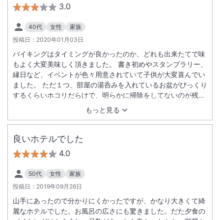
3.0
40代
女性
家族
投稿日：
2020年01月03日
バイキングはタイミングが良かったのか、どれも出来たてで味
もよく大変美味しく頂きました。 書き初めやスタンブラリー、
縁日など、イベントが色々用意されていて子供が大変喜んでい
ました。 ただ１つ、部屋の湯呑みを入れているお盆がびっくり
するくらいホコリだらけで、明らかに掃除をしてないのが残念
でした。
もっと見る
良いホテルでした
4.0
50代
女性
家族
投稿日：
2019年09月26日
山手にあったので分かりにくかったですが、かなり大きくて綺
麗なホテルでした。お風呂の広さにも驚きました。だた夕食の