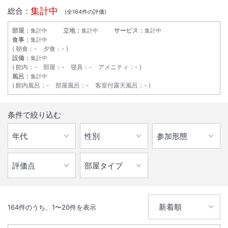
集計中
総合：
(全
164
件の評価)
部屋：
立地：
サービス：
集計中
集計中
集計中
食事：
集計中
朝食
：
-
夕食
：
-
設備：
集計中
館内
：
-
部屋
：
-
寝具
：
-
アメニティ
：
-
風呂：
集計中
館内風呂
：
-
部屋風呂
：
-
客室付露天風呂
：
-
条件で絞り込む
164
件のうち、
1
〜
20
件を表示