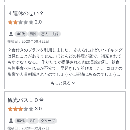
たいない程広く、休まりました。ありがとうございました。
４連休のせい？
2.0
40代
男性
恋人・夫婦
投稿日：
2020年09月22日
２食付きのプランを利用しました。 あんなにひどいバイキング
は見たことがありません。ほとんどの料理が空で、補充されて
もすぐなくなる。 作りたてが提供される肉は長蛇の列。 朝食
も無事食べられるか不安で、早起きして並びました。 コロナの
影響で人員削減されたのでしょうか…事情はあるのでしょう
が、目先の利益優先して、評価を落とす残念な結果になるので
もっと見る
は。
観光バス１０台
3.0
60代
男性
グループ
投稿日：
2020年02月27日