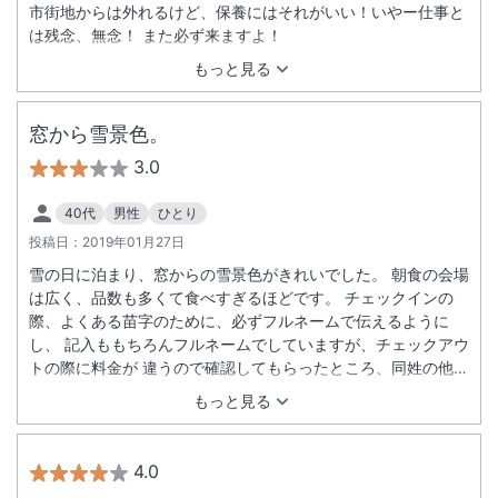
市街地からは外れるけど、保養にはそれがいい！いやー仕事と
は残念、無念！ また必ず来ますよ！
もっと見る
窓から雪景色。
3.0
40代
男性
ひとり
投稿日：
2019年01月27日
雪の日に泊まり、窓からの雪景色がきれいでした。 朝食の会場
は広く、品数も多くて食べすぎるほどです。 チェックインの
際、よくある苗字のために、必ずフルネームで伝えるように
し、 記入ももちろんフルネームでしていますが、チェックアウ
トの際に料金が 違うので確認してもらったところ、同姓の他の
人の予約でした。 禁煙室のつもりが喫煙室だったのは、自分の
もっと見る
予約ミスと思ってそのまま泊まりましたが、確認してもらえば
よかったと後悔です。るるぶの予約確認では他のサイトと違っ
てプラン名にない限り「禁煙」かどうか予約者では確認できな
4.0
いので、ホテルではなく、るるぶ運営の改善をお願いします。