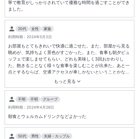
寧で教育がしっかりされていて優雅な時間を過ごすことができ
ました。
20代
女性
家族
利用時期：
2024年5月3日
お部屋もとてもきれいで快適に過ごせた。また、部屋から見る
眺めが、気持ちよく景色がすごかった。また、食事も朝夕ビュ
ッフェで楽しませてもらい、どれも美味しく3回おかわりし
た。飽きることなく様々な食事を楽しむことが出来た。あと一
点とするならば、交通アクセスが車しかないということかなと
思う。でもすべて完璧なホテルでまた泊まりたいと思った
もっと見る
不明
不明
グループ
利用時期：
2024年4月28日
朝食とウェルカムドリンクなどよかった
50代
男性
夫婦・カップル