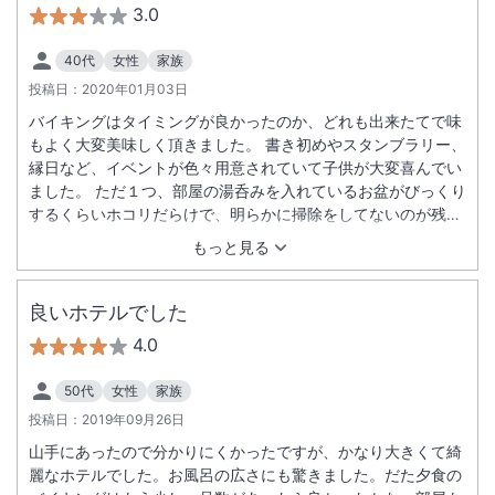
3.0
40代
女性
家族
投稿日：
2020年01月03日
バイキングはタイミングが良かったのか、どれも出来たてで味
もよく大変美味しく頂きました。 書き初めやスタンブラリー、
縁日など、イベントが色々用意されていて子供が大変喜んでい
ました。 ただ１つ、部屋の湯呑みを入れているお盆がびっくり
するくらいホコリだらけで、明らかに掃除をしてないのが残念
でした。
もっと見る
良いホテルでした
4.0
50代
女性
家族
投稿日：
2019年09月26日
山手にあったので分かりにくかったですが、かなり大きくて綺
麗なホテルでした。お風呂の広さにも驚きました。だた夕食の