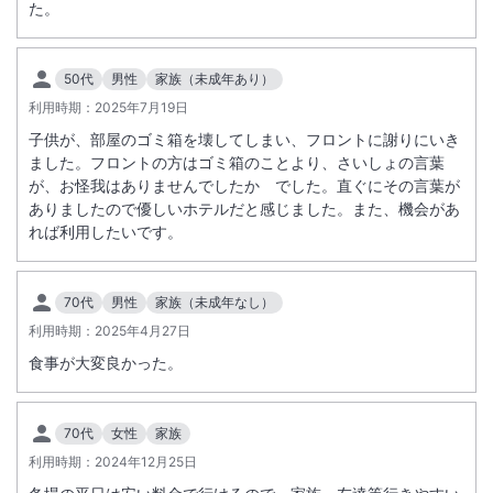
式でご提供。お客様の目の前で仕上げるトリュフソースの香り豊かな
た。
「ロッシーニ風ビーフバーガー」などのお料理をお楽しみください。ま
総客室数
249
室
IN
チェックイン
15:00
/ OUT
チェックアウト
11:00
た夕食ではソフトドリンクに加え、アルコールもフリーフローでご用意
50代
男性
家族（未成年あり）
しております。
利用時期：
2025年7月19日
大浴場あり
露天風呂あり
2. ザ・ラウンジ【15:00～18:00｜樂遇（らぐ）】ビールや、スパーク
子供が、部屋のゴミ箱を壊してしまい、フロントに謝りにいき
リングワイン、ソフトドリンクを片手にお過ごしいただけます。
温泉
駐車場あり
ました。フロントの方はゴミ箱のことより、さいしょの言葉
【21:00～23:00｜鳥渡（ちょっと）】大人の時間を楽しむバータイ
が、お怪我はありませんでしたか でした。直ぐにその言葉が
ム。お好みのお酒とともにおくつろぎください。
ありましたので優しいホテルだと感じました。また、機会があ
サステナビリティへの取り組み
3. 【佳趣（かしゅ）】自然・文化・人といったその土地ならではの魅
れば利用したいです。
力やストーリーと出会えるアクティビティです。
70代
男性
家族（未成年なし）
利用時期：
2025年4月27日
食事が大変良かった。
70代
女性
家族
利用時期：
2024年12月25日