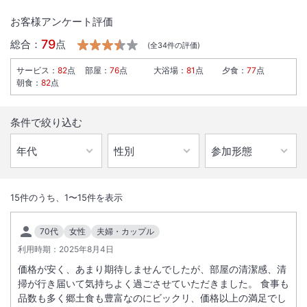
お客様アンケート評価
79
総合：
点
(全
34
件の評価)
サービス
：
82
点
部屋
：
76
点
大浴場
：
81
点
夕食
：
77
点
朝食
：
82
点
条件で絞り込む
1
/
10
外観
15
件のうち、
1
〜
15
件を表示
【All-inclusiveに関するご案内】
70代
女性
夫婦・カップル
宿泊料金に夕食、朝食、ラウンジでのドリンクやおつまみ、温泉（or大
利用時期：
2025年8月4日
浴場）やアクティビティなどが含まれているプランです。※一部のドリ
価格が安く、あまり期待しませんでしたが、部屋の清潔感、清
ンクやアクティビティは有料です。
掃が行き届いて気持ちよく過ごさせていただきました。 食事も
1. お食事：朝食、夕食共に旬の食材や食文化を活かした、ビュッフェ形
品数も多く郷土食も豊富なのにビックリ、価格以上の満足でし