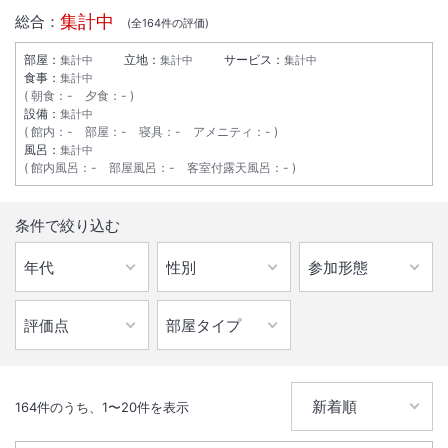
集計中
総合：
(全
164
件の評価)
部屋：
立地：
サービス：
集計中
集計中
集計中
食事：
集計中
朝食
：
-
夕食
：
-
設備：
集計中
館内
：
-
部屋
：
-
寝具
：
-
アメニティ
：
-
風呂：
集計中
館内風呂
：
-
部屋風呂
：
-
客室付露天風呂
：
-
条件で絞り込む
164
件のうち、
1
〜
20
件を表示