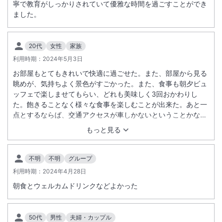
寧で教育がしっかりされていて優雅な時間を過ごすことができ
ました。
20代
女性
家族
利用時期：
2024年5月3日
お部屋もとてもきれいで快適に過ごせた。また、部屋から見る
眺めが、気持ちよく景色がすごかった。また、食事も朝夕ビュ
ッフェで楽しませてもらい、どれも美味しく3回おかわりし
た。飽きることなく様々な食事を楽しむことが出来た。あと一
点とするならば、交通アクセスが車しかないということかなと
思う。でもすべて完璧なホテルでまた泊まりたいと思った
もっと見る
不明
不明
グループ
利用時期：
2024年4月28日
朝食とウェルカムドリンクなどよかった
50代
男性
夫婦・カップル