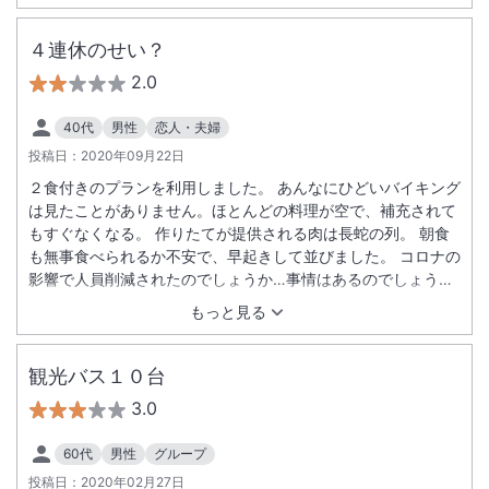
たいない程広く、休まりました。ありがとうございました。
４連休のせい？
2.0
40代
男性
恋人・夫婦
投稿日：
2020年09月22日
２食付きのプランを利用しました。 あんなにひどいバイキング
は見たことがありません。ほとんどの料理が空で、補充されて
もすぐなくなる。 作りたてが提供される肉は長蛇の列。 朝食
も無事食べられるか不安で、早起きして並びました。 コロナの
影響で人員削減されたのでしょうか…事情はあるのでしょう
が、目先の利益優先して、評価を落とす残念な結果になるので
もっと見る
は。
観光バス１０台
3.0
60代
男性
グループ
投稿日：
2020年02月27日