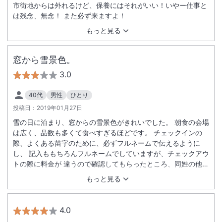
市街地からは外れるけど、保養にはそれがいい！いやー仕事と
は残念、無念！ また必ず来ますよ！
もっと見る
窓から雪景色。
3.0
40代
男性
ひとり
投稿日：
2019年01月27日
雪の日に泊まり、窓からの雪景色がきれいでした。 朝食の会場
は広く、品数も多くて食べすぎるほどです。 チェックインの
際、よくある苗字のために、必ずフルネームで伝えるように
し、 記入ももちろんフルネームでしていますが、チェックアウ
トの際に料金が 違うので確認してもらったところ、同姓の他の
人の予約でした。 禁煙室のつもりが喫煙室だったのは、自分の
もっと見る
予約ミスと思ってそのまま泊まりましたが、確認してもらえば
よかったと後悔です。るるぶの予約確認では他のサイトと違っ
てプラン名にない限り「禁煙」かどうか予約者では確認できな
4.0
いので、ホテルではなく、るるぶ運営の改善をお願いします。